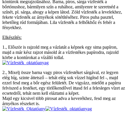
kóntúrok megrajzolásához. Barna, piros, sárga vízfesték a
bőrtónushoz, bármilyen szín a ruhához, amilyenre te szeretnéd a
színét, pl. sárga, ahogy a képen látod. Zöld vízfesték a levelekhez,
fekete vízfesték az árnyékok sötétítéséhez. Piros puha pasztel,
lehetőleg rúd formájában. Lila vízfesték a felhőkhőz és fehér a
fényekhez.
Elkészítés:
1., Először is rajzold meg a vázlatát a képnek egy sima papíron,
majd a már kész rajzot másold át a vízfestékes papírodra, rajzold
körbe a kontúrokat a vízálló tollal.
2., Mixelj össze barna vagy piros vízfestéket sárgával, ez legyen
elég híg, szinte áttetsző – tehát elég sok vízzel higítsd fel -, majd
ezzel fesd meg a bőr egész felületét. De vigyázz, mielőtt a papírra
felviszed a festéket, egy törlőkendővel ittasd fel a felesleges vízet az
ecsetedről, tehát nem kell eláztatni a képet.
Majd egy kicsivel több pirosat adva a keverékhez, fesd meg az
árnyékos részeket is.