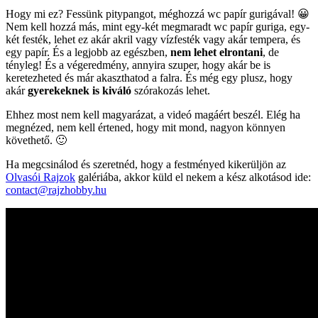
Hogy mi ez? Fessünk pitypangot, méghozzá wc papír gurigával! 😀
Nem kell hozzá más, mint egy-két megmaradt wc papír guriga, egy-
két festék, lehet ez akár akril vagy vízfesték vagy akár tempera, és
egy papír. És a legjobb az egészben,
nem lehet elrontani
, de
tényleg! És a végeredmény, annyira szuper, hogy akár be is
keretezheted és már akaszthatod a falra. És még egy plusz, hogy
akár
gyerekeknek is kiváló
szórakozás lehet.
Ehhez most nem kell magyarázat, a videó magáért beszél. Elég ha
megnézed, nem kell értened, hogy mit mond, nagyon könnyen
követhető. 🙂
Ha megcsinálod és szeretnéd, hogy a festményed kikerüljön az
Olvasói Rajzok
galériába, akkor küld el nekem a kész alkotásod ide:
contact@rajzhobby.hu