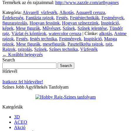
Termékek az én rajzaimmal:
http://www.zazzle.com/artbyagnes
Kategória:
Akvarell_vízfesték
,
Alkotás
,
Aquarell ceruza
,
Érdekesség
,
Fantázia rajzok
,
Festés
,
Festéstechnikák
,
Festmények
,
figurarajzolás
,
Hogyan fessünk
,
Hogyan színezzünk
,
Inspiráció
,
képek
,
Mese figurák
,
Művészet
,
Színek
,
Színek jelentése
,
Tündér
rajz
,
Vázlat és kóntúrok
,
watercolor ceruza
|
Címke:
alkotás
,
Anime
rajzok
,
Festés
,
festés technika
,
Festmények
,
Inspiráció
,
Manga
rajzok
,
Mese figurák
,
mesefigurák
,
Pasztellkréta rajzok
,
rajz
,
Rajzok
,
rajzolás
,
Színek
,
Színes technika
,
Vízfesték
←
Korábbi bejegyzés
Search
Hírlevél
Iratkozz fel hírlevélre!
Színes Jobb Agyféltekés Tanfolyam
Kategóriák
3D
ACEO
Akció