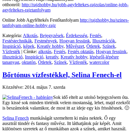
otthonról:
http://rajzhobby.hu/jobb-agyfeltekes-rajzolas/online-jobb-
agyfeltekes-rajztanfolyam
Online Jobb Agyféltekés Festőtanfolyam
http://rajzhobby.hu/szines-
tanfolyam-online-hobby-rajz
Kategória:
Alkotás
,
Bejegyzések
,
Érdekesség
,
Festés
,
Festéstechnikák
,
Festmények
,
Hogyan fessünk
,
Illusztrációk
,
Inspiráció
,
képek
,
Kreatív hobby
,
Művészet
,
Ötletek
,
Színek
,
Vízfesték
|
Címke:
alkotás
,
Festés
,
Festés oktatás
,
Hogyan fessünk
,
illusztráció
,
Inspiráció
,
kreatív
,
Kreatív hobby
,
lépésről-lépésre
tananyag
,
oktatón
,
Ötletek
,
Színek
,
Vízfesték
,
watercolor
Bőrtónus vízfestékkel, Selina Fenech-el
Közzétéve:
2014. május 7. szerda
Sok idő eltelt az utolsó bejegyzésem óta.
Egy kissé sok minden történik velem mostanság, lehet, majd ezekről
is beszámolok valamikor, de most itt az ideje egy kis frissítésnek. 🙂
Selina Fenech
munkáságát szemeltem ki mára nektek. Ő egy
ausztrál tündér és fantasy művész. Itt láthatjátok pár képét. Amit
különösen szeretek az ő munkáiban azok a színek, amiket használ.