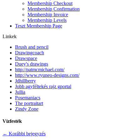
Membership Checkout
Membership Confirmation
Membership Invoice
Membership Levels
Teszt Membership Page
Linkek
Brush and pencil
Drawingcoach
Drawspace
Duey's drawings
http://patmcmichael.com/
http://www.ryuneo-designs.com/
Jdhillberry
Jobb agyféltekés rajz gportal
Jullia
Posemaniacs
The portraitart
Zindy Zone
Vízfesték
←
Korábbi bejegyzés