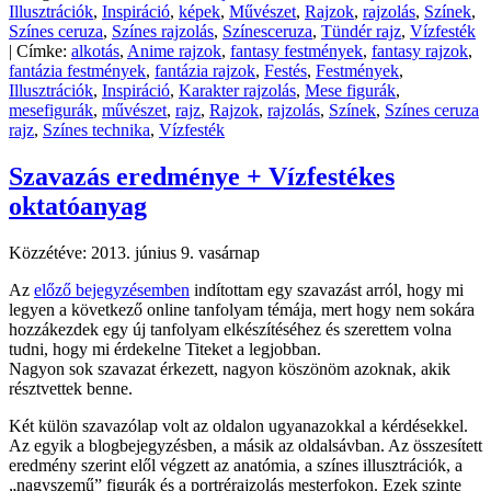
Illusztrációk
,
Inspiráció
,
képek
,
Művészet
,
Rajzok
,
rajzolás
,
Színek
,
Színes ceruza
,
Színes rajzolás
,
Színesceruza
,
Tündér rajz
,
Vízfesték
|
Címke:
alkotás
,
Anime rajzok
,
fantasy festmények
,
fantasy rajzok
,
fantázia festmények
,
fantázia rajzok
,
Festés
,
Festmények
,
Illusztrációk
,
Inspiráció
,
Karakter rajzolás
,
Mese figurák
,
mesefigurák
,
művészet
,
rajz
,
Rajzok
,
rajzolás
,
Színek
,
Színes ceruza
rajz
,
Színes technika
,
Vízfesték
Szavazás eredménye + Vízfestékes
oktatóanyag
Közzétéve:
2013. június 9. vasárnap
Az
előző bejegyzésemben
indítottam egy szavazást arról, hogy mi
legyen a következő online tanfolyam témája, mert hogy nem sokára
hozzákezdek egy új tanfolyam elkészítéséhez és szerettem volna
tudni, hogy mi érdekelne Titeket a legjobban.
Nagyon sok szavazat érkezett, nagyon köszönöm azoknak, akik
résztvettek benne.
Két külön szavazólap volt az oldalon ugyanazokkal a kérdésekkel.
Az egyik a blogbejegyzésben, a másik az oldalsávban. Az összesített
eredmény szerint elől végzett az anatómia, a színes illusztrációk, a
„nagyszemű” figurák és a portrérajzolás mesterfokon. Ezek szinte