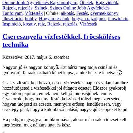
Online Jobb Agyféltekés Rajztanfolyam
,
Ötletek
,
Rajz videók
,
Rajzok
,
rajzolás
,
Színek
,
Színes Online Jobb Agyféltekés
Tanfolyam
,
Vízfesték
|
Címke:
alkotás
,
Festés
,
gyermekkönyv
illusztráció
,
hobby
,
Hogyan fessünk
,
hogyan rajzoljunk
,
illusztráció
,
Inspiráció
,
kreatív
,
rajz
,
Rajzok
,
rajzolás
,
Vízfesték
Cseresznyefa vízfestékkel, fröcsköléses
technika
Közzétéve:
2017. május 6. szombat
Nagyon jó és nagyon könnyű. Ezt bárki meg tudja csinálni és
gyönyörű, falraakasztható képet kapsz, amire büszke lehetsz. 🙂
Csak vízfesték kell hozzá, ecset, vízfestékes papír és valami amihez
hozzáütögeted a vízfestékkel jól átítatott ecsetet. Először gyakorolj
egy külön papíron, ennek nem kell jó minóségűnek lennie.
Gyakorold, hogy mennyi festékkel-vízzel töltsd meg az ecseted,
hogyan ütögesd az ecsetet, mennyire erősen, lendületesen, vagy
csak egy picit, hogy a különböző hatású, nagyságú cseppeket kapd.
Ha pedig megvagy a lombkoronával, akkor már csak a törzset kell
megfesteni meg néhány ágat és kész.