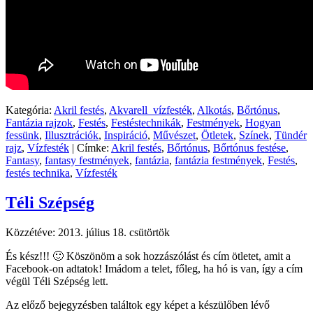
Kategória:
Akril festés
,
Akvarell_vízfesték
,
Alkotás
,
Bőrtónus
,
Fantázia rajzok
,
Festés
,
Festéstechnikák
,
Festmények
,
Hogyan
fessünk
,
Illusztrációk
,
Inspiráció
,
Művészet
,
Ötletek
,
Színek
,
Tündér
rajz
,
Vízfesték
|
Címke:
Akril festés
,
Bőrtónus
,
Bőrtónus festése
,
Fantasy
,
fantasy festmények
,
fantázia
,
fantázia festmények
,
Festés
,
festés technika
,
Vízfesték
Téli Szépség
Közzétéve:
2013. július 18. csütörtök
És kész!!! 🙂 Köszönöm a sok hozzászólást és cím ötletet, amit a
Facebook-on adtatok! Imádom a telet, főleg, ha hó is van, így a cím
végül Téli Szépség lett.
Az előző bejegyzésben találtok egy képet a készülőben lévő