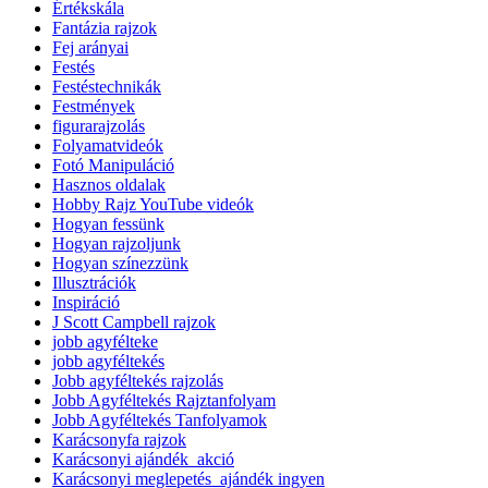
Értékskála
Fantázia rajzok
Fej arányai
Festés
Festéstechnikák
Festmények
figurarajzolás
Folyamatvideók
Fotó Manipuláció
Hasznos oldalak
Hobby Rajz YouTube videók
Hogyan fessünk
Hogyan rajzoljunk
Hogyan színezzünk
Illusztrációk
Inspiráció
J Scott Campbell rajzok
jobb agyfélteke
jobb agyféltekés
Jobb agyféltekés rajzolás
Jobb Agyféltekés Rajztanfolyam
Jobb Agyféltekés Tanfolyamok
Karácsonyfa rajzok
Karácsonyi ajándék_akció
Karácsonyi meglepetés_ajándék ingyen