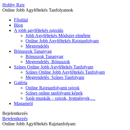
Hobby Rajz
Online Jobb Agyféltekés Tanfolyamok
Főoldal
Blog
A jobb agyféltekés rajzolás
Jobb Agyféltekés Módszer elmélete
Online Jobb Agyféltekés Rajztanfolyam
Megrendelés
Bónuszok Tananyag
Bónuszok Tananyag
Megrendelés_Bónuszok
Színes Online Jobb Agyféltekés Tanfolyam
Színes Online Jobb Agyféltekés Tanfolyam
Megrendelés_Színes Tanfolyam
Galéria
Online Rajztanfolyami rajzok
Színes online tanfolyami képek
Saját munkák – rajzok, festmények,…
Magamról
Bejelentkezés
Bejelentkezés
Online Jobb Agyféltekés Rajztanfolyam