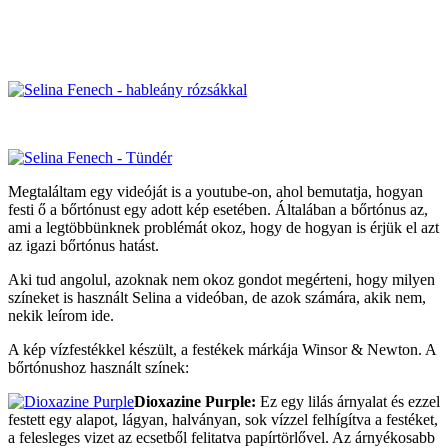
Megtaláltam egy videóját is a youtube-on, ahol bemutatja, hogyan
festi ő a bőrtónust egy adott kép esetében. Általában a bőrtónus az,
ami a legtöbbünknek problémát okoz, hogy de hogyan is érjük el azt
az igazi bőrtónus hatást.
Aki tud angolul, azoknak nem okoz gondot megérteni, hogy milyen
színeket is használt Selina a videóban, de azok számára, akik nem,
nekik leírom ide.
A kép vízfestékkel készült, a festékek márkája Winsor & Newton. A
bőrtónushoz használt színek:
Dioxazine Purple:
Ez egy lilás árnyalat és ezzel
festett egy alapot, lágyan, halványan, sok vízzel felhígítva a festéket,
a felesleges vizet az ecsetből felitatva papírtörlővel. Az árnyékosabb