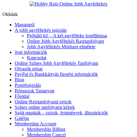
Oldalak
Magamról
A jobb agyféltekés rajzolás
Próbáld ki! – A két agyfélteke konfliktusa
Online Jobb Agyféltekés Rajztanfolyam
Jobb Agyféltekés Módszer elmélete
Jogi információk
Kapcsolat
Online Színes Jobb Agyféltekés Tanfolyam
Olvasók rajzai
PayPal és Bankkártyás fizetési információk
Blog
Portrérajzolás
Bónuszok Tananyag
Főoldal
Online Rajztanfolyami rajzok
Színes online tanfolyami képek
Saját munkák – rajzok, festmények, illusztrációk
Galéria
Membership Account
Membership Billing
Membership Cancel