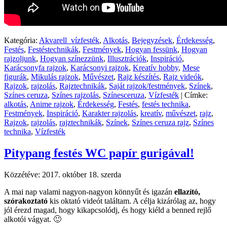
Kategória:
Akvarell_vízfesték
,
Alkotás
,
Bejegyzések
,
Érdekesség
,
Festés
,
Festéstechnikák
,
Festmények
,
Hogyan fessünk
,
Hogyan
rajzoljunk
,
Hogyan színezzünk
,
Illusztrációk
,
Inspiráció
,
Karácsonyfa rajzok
,
Karácsonyi rajzok
,
Kreatív hobby
,
Mese
figurák
,
Mikulás rajzok
,
Művészet
,
Rajz készítés
,
Rajz videók
,
Rajzok
,
rajzolás
,
Rajztechnikák
,
Saját rajzok/festmények
,
Színek
,
Színes ceruza
,
Színes rajzolás
,
Színesceruza
,
Vízfesték
|
Címke:
alkotás
,
Anime rajzok
,
Érdekesség
,
Festés
,
festés technika
,
Festmények
,
Inspiráció
,
Karakter rajzolás
,
kreatív
,
művészet
,
rajz
,
Rajzok
,
rajzolás
,
rajztechnikák
,
Színek
,
Színes ceruza rajz
,
Színes
technika
,
Vízfesték
Pitypang festés WC papír gurigával!
Közzétéve:
2017. október 18. szerda
A mai nap valami nagyon-nagyon könnyűt és igazán
ellazító,
szórakoztató
kis oktató videót találtam. A célja kizárólag az, hogy
jól érezd magad, hogy kikapcsolódj, és hogy kiéld a benned rejlő
alkotói vágyat. 🙂