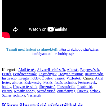
Tanulj meg festeni az alapoktól!:
https://rajzhobby.hu/szines-
tanfolyam-online-hobby-rajz
Kategória:
Akril festés
,
Akvarell_vízfesték
,
Alkotás
,
Bejegyzések
,
Festés
,
Festéstechnikák
,
Festmények
,
Hogyan fessünk
,
Illusztrációk
,
Inspiráció
,
Kreatív hobby
,
Ötletek
,
Színek
,
Vízfesték
|
Címke:
Akril
festés
,
alkotás
,
Érdekesség
,
Festés
,
festés technika
,
Festmények
,
hobby
,
Hogyan fessünk
,
illusztráció
,
Illusztrációk
,
Inspiráció
,
kreatív
,
Kreatív hobby
,
oktató videó
,
oktatóanyag
,
Ötletek
,
Színek
,
Színes technika
,
Vízfesték
Könyv illusztráció vízfestékkel és