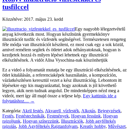
tusfilccel
Közzétéve:
2017. május 23. kedd
Egy nagyobb lélegzetvételű
anyag következik most. Hogyan készítsünk gyermekkönyv
illusztrációt tusfilc és vízfesték segítségével. Természetesen rengeteg
féle módja van illusztrációt készíteni, ez most csak egy a sok közül,
amivel remélem segítek és ötletet adok néhányatoknak, hogyan is
kezdjetek hozzá és milyen lépései lehetnek egy illusztráció
elkészítésének. A vidót Alisa Vysochina-nak köszönhetjük
Ez a videó a folyamatát mutatja be egy illusztráció elkészítésének, az
ötlet kitalálásán, a referenciaképek használatán, a kompozíción,
vázlatkészítésen keresztül vezet a kész illusztrációig. Lebontom itt
lépésekre egy kis magyarázattal, hogy azoknak is jól követhető
legyen, akik nem tudnak angolul. De mindenképpen nézd meg a
videót, mert így áll majd össze a teljese kép.
Egy kattintás ide a
folytatáshoz....
→
Kategória:
Akril festés
,
Akvarell_vízfesték
,
Alkotás
,
Bejegyzések
,
Festés
,
Festéstechnikák
,
Festmények
,
Hogyan fessünk
,
Hogyan
rajzoljunk
,
Hogyan színezzünk
,
Illusztrációk
,
Jobb agyféltekés
rajzolás
,
Jobb Agyféltekés Rajztanfolyam
,
Kreatív hobby
,
Művészet
,