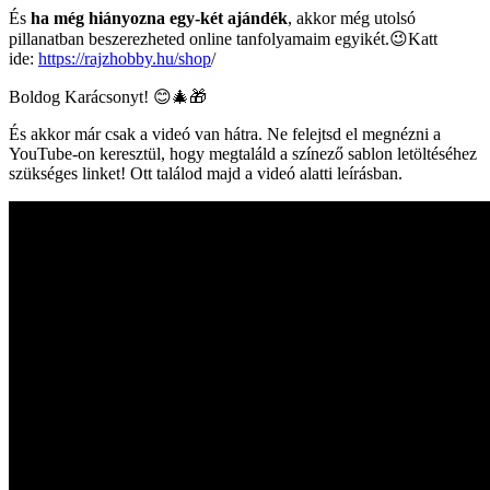
És
ha még hiányozna egy-két ajándék
, akkor még utolsó
pillanatban beszerezheted online tanfolyamaim egyikét.😉Katt
ide:
https://rajzhobby.hu/shop
/
Boldog Karácsonyt! 😊🎄🎁
És akkor már csak a videó van hátra. Ne felejtsd el megnézni a
YouTube-on keresztül, hogy megtaláld a színező sablon letöltéséhez
szükséges linket! Ott találod majd a videó alatti leírásban.