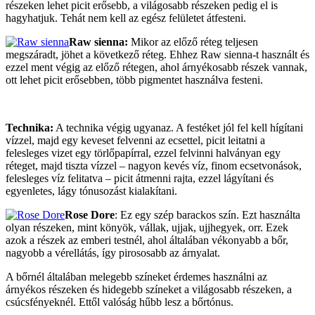
részeken lehet picit erősebb, a világosabb részeken pedig el is
hagyhatjuk. Tehát nem kell az egész felületet átfesteni.
Raw sienna:
Mikor az előző réteg teljesen
megszáradt, jöhet a következő réteg. Ehhez Raw sienna-t használt és
ezzel ment végig az előző rétegen, ahol árnyékosabb részek vannak,
ott lehet picit erősebben, több pigmentet használva festeni.
Technika:
A technika végig ugyanaz. A festéket jól fel kell hígítani
vízzel, majd egy keveset felvenni az ecsettel, picit leitatni a
felesleges vizet egy törlőpapírral, ezzel felvinni halványan egy
réteget, majd tiszta vízzel – nagyon kevés víz, finom ecsetvonások,
felesleges víz felitatva – picit átmenni rajta, ezzel lágyítani és
egyenletes, lágy tónusozást kialakítani.
Rose Dore
: Ez egy szép barackos szín. Ezt használta
olyan részeken, mint könyök, vállak, ujjak, ujjhegyek, orr. Ezek
azok a részek az emberi testnél, ahol általában vékonyabb a bőr,
nagyobb a vérellátás, így pirososabb az árnyalat.
A bőrnél általában melegebb színeket érdemes használni az
árnyékos részeken és hidegebb színeket a világosabb részeken, a
csúcsfényeknél. Ettől valóság hűbb lesz a bőrtónus.