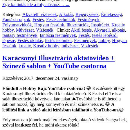
Egy kattintás ide a folytatáshoz....
→
Kategória:
Akvarell_vízfesték
,
Alkotás
,
Bejegyzések
,
Érdekesség
,
Fantázia rajzok
,
Festés
,
Festéstechnikák
,
Festmények
,
Folyamatvideók
,
Hogyan fessünk
,
Illusztrációk
,
Inspiráció
,
Kreatív
hobby
,
Művészet
,
Vízfesték
|
Címke:
Akril festés
,
Akvarell
,
alkotás
,
fantasy festmények
,
fantázia festmények
,
Festés
,
festés lépésről
lépésre
,
Festés oktatás
,
festés technika
,
Festmények
,
hobby
,
Hogyan
fessünk
,
kreatív
,
Kreatív hobby
,
művészet
,
Vízfesték
Karácsonyi Illusztráció oktatóvideó +
Színező sablon + YouTube csatorna
Közzétéve:
2017. december 24. vasárnap
Elindult a Hobby Rajz YouTube csatorna!
😀 Kezdésnek itt egy
Karácsonyi Illusztrációs rövid kis oktatóvideó. Készítsd el Te is a
saját illusztrációd követve a látottakat!🎄Továbbá le is töltheted a
sablont hozzá, így még könnyebb és már színezhetsz is. 😃
A
letöltési link a videó alatti leírásban található a YouTube-on.
😉
Folyamatosan jönnek majd érdekességek, oktató videók és egyebek,
szóval
iratkozz fel
, ha tudni akarsz róluk!