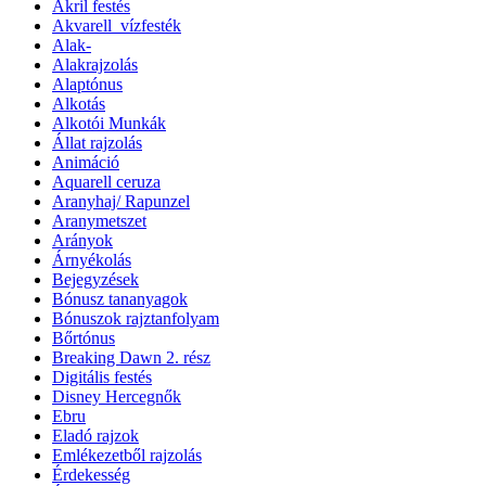
Akril festés
Akvarell_vízfesték
Alak-
Alakrajzolás
Alaptónus
Alkotás
Alkotói Munkák
Állat rajzolás
Animáció
Aquarell ceruza
Aranyhaj/ Rapunzel
Aranymetszet
Arányok
Árnyékolás
Bejegyzések
Bónusz tananyagok
Bónuszok rajztanfolyam
Bőrtónus
Breaking Dawn 2. rész
Digitális festés
Disney Hercegnők
Ebru
Eladó rajzok
Emlékezetből rajzolás
Érdekesség