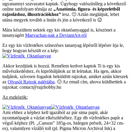
ugyanannyi szavazatot kaptak. Úgyhogy valószínűleg a következő
online tanfolyam témája az
„Anatómia, figura- és képzeletből
rajzoláshoz, illusztrációkhoz”
lesz. 🙂 Aztán meglátjuk, lehet
utána megyek tovább a listán és jön a következő is 😉
Mára készültem nektek egy kis oktatóanyaggal is, köszönet a
tananyagért
Maevachan-nak a DeviantArt-ról
Ez egy kis vízfestékes színezéses tananyag lépésről lépésre írja le,
hogy hogyan készült ez a kép:
Akkor kezdjünk is hozzá. Remélem kedvet kaptok Ti is egy kis
művészkedéshez, és kipróbáljátok az itt leírtakat. Ha igen, akkor
tudjátok, szívesen fogadok beküldött rajzokat, amiket aztán kiteszek
az
Olvasói Rajzok galériába
. 🙂 Az email cím, ahova küldhetitek a
rajzokat: contact@rajzhobby.hu
Az eszközök:
Ami ehhez a képhez kell igazából az pár sima papír, akár
nyomtatópapír a vázlat elkészítéséhez. Egy db vízfestékes papír a
végső képhez (Pl. „Canson” 185g-os, hidegen préselt, 24×32 cm-
es), valamilyen vízálló toll (pl. Pigma Micron Archival Ink) a