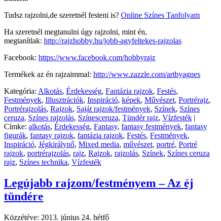
Tudsz rajzolni,de szeretnél festeni is?
Online Színes Tanfolyam
Ha szeretnél megtanulni úgy rajzolni, mint én,
megtanítlak:
http://rajzhobby.hu/jobb-agyfeltekes-rajzolas
Facebook:
https://www.facebook.com/hobbyrajz
Termékek az én rajzaimmal:
http://www.zazzle.com/artbyagnes
Kategória:
Alkotás
,
Érdekesség
,
Fantázia rajzok
,
Festés
,
Festmények
,
Illusztrációk
,
Inspiráció
,
képek
,
Művészet
,
Portrérajz
,
Portrérajzolás
,
Rajzok
,
Saját rajzok/festmények
,
Színek
,
Színes
ceruza
,
Színes rajzolás
,
Színesceruza
,
Tündér rajz
,
Vízfesték
|
Címke:
alkotás
,
Érdekesség
,
Fantasy
,
fantasy festmények
,
fantasy
figurák
,
fantasy rajzok
,
fantázia rajzok
,
Festés
,
Festmények
,
Inspiráció
,
Jégkirálynő
,
Mixed media
,
művészet
,
portré
,
Portré
rajzok
,
portrérajzolás
,
rajz
,
Rajzok
,
rajzolás
,
Színek
,
Színes ceruza
rajz
,
Színes technika
,
Vízfesték
Legújabb rajzom/festményem – Az éj
tündére
Közzétéve:
2013. június 24. hétfő