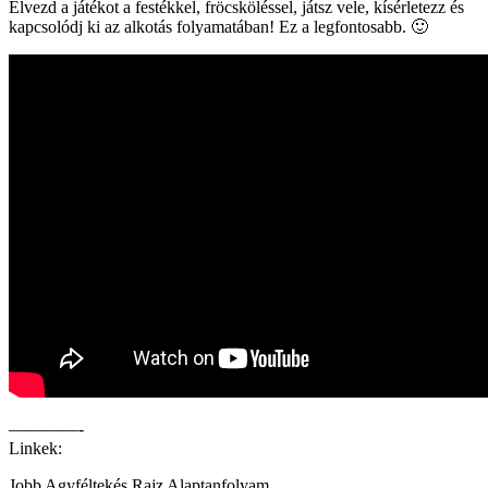
Élvezd a játékot a festékkel, fröcsköléssel, játsz vele, kísérletezz és
kapcsolódj ki az alkotás folyamatában! Ez a legfontosabb. 🙂
————-
Linkek:
Jobb Agyféltekés Rajz Alaptanfolyam