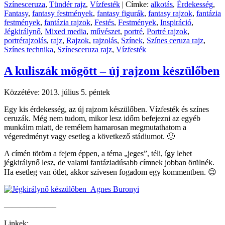
Színesceruza
,
Tündér rajz
,
Vízfesték
|
Címke:
alkotás
,
Érdekesség
,
Fantasy
,
fantasy festmények
,
fantasy figurák
,
fantasy rajzok
,
fantázia
festmények
,
fantázia rajzok
,
Festés
,
Festmények
,
Inspiráció
,
Jégkirálynő
,
Mixed media
,
művészet
,
portré
,
Portré rajzok
,
portrérajzolás
,
rajz
,
Rajzok
,
rajzolás
,
Színek
,
Színes ceruza rajz
,
Színes technika
,
Színesceruza rajz
,
Vízfesték
A kuliszák mögött – új rajzom készülőben
Közzétéve:
2013. július 5. péntek
Egy kis érdekesség, az új rajzom készülőben. Vízfesték és színes
ceruzák. Még nem tudom, mikor lesz időm befejezni az egyéb
munkáim miatt, de remélem hamarosan megmutathatom a
végeredményt vagy esetleg a következő stádiumot. 🙂
A címén töröm a fejem éppen, a téma „jeges”, téli, így lehet
jégkirálynő lesz, de valami fantáziadúsabb címnek jobban örülnék.
Ha esetleg van ötlet, akkor szívesen fogadom egy kommentben. 😉
——————–
Linkek: