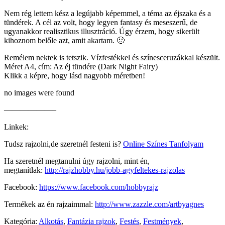
Nem rég lettem kész a legújabb képemmel, a téma az éjszaka és a
tündérek. A cél az volt, hogy legyen fantasy és meseszerű, de
ugyanakkor realisztikus illusztráció. Úgy érzem, hogy sikerült
kihoznom belőle azt, amit akartam. 🙂
Remélem nektek is tetszik. Vízfestékkel és színesceruzákkal készült.
Méret A4, cím: Az éj tündére (Dark Night Fairy)
Klikk a képre, hogy lásd nagyobb méretben!
no images were found
——————–
Linkek:
Tudsz rajzolni,de szeretnél festeni is?
Online Színes Tanfolyam
Ha szeretnél megtanulni úgy rajzolni, mint én,
megtanítlak:
http://rajzhobby.hu/jobb-agyfeltekes-rajzolas
Facebook:
https://www.facebook.com/hobbyrajz
Termékek az én rajzaimmal:
http://www.zazzle.com/artbyagnes
Kategória:
Alkotás
,
Fantázia rajzok
,
Festés
,
Festmények
,