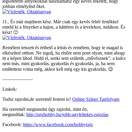
legsötétebb árnyékoknál használhatsz egy kevés feketétt, hogy
jobban elmélyítsd őket.
11., És már majdnem kész. Már csak egy kevés fehér festékkel
emeld ki a fényeket a hajon, a háttéren és a leveleken, indákon. És
kész! 🙂
Remélem tetszett és érthető a leírás és remélem, hogy te magad is
elkészíted otthon. Ne izgulj, ha elsőre nem pont olyan, mint ahogy
itt a képen látod. Hidd el, senki sem születik „művésznek”, a kulcs
nem más, mint gyakorlás, gyakorlás és gyakorlás, ja, ha nem
említettem volna még, akkor kell még egy kis gyakorlás. 😉
——————–
Linkek:
Tudsz rajzolni,de szeretnél festeni is?
Online Színes Tanfolyam
Ha szeretnél megtanulni úgy rajzolni, mint én,
megtanítlak:
http://rajzhobby.hu/jobb-agyfeltekes-rajzolas
Facebook:
https://www.facebook.com/hobbyrajz