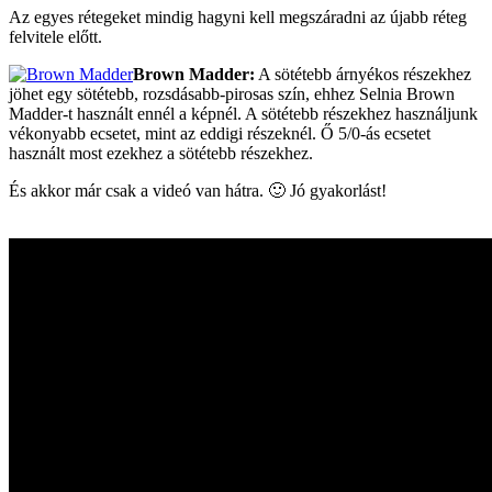
Az egyes rétegeket mindig hagyni kell megszáradni az újabb réteg
felvitele előtt.
Brown Madder:
A sötétebb árnyékos részekhez
jöhet egy sötétebb, rozsdásabb-pirosas szín, ehhez Selnia Brown
Madder-t használt ennél a képnél. A sötétebb részekhez használjunk
vékonyabb ecsetet, mint az eddigi részeknél. Ő 5/0-ás ecsetet
használt most ezekhez a sötétebb részekhez.
És akkor már csak a videó van hátra. 🙂 Jó gyakorlást!