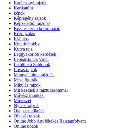
Karácsonyi rajzok
Karikatúra
képek
Képregény rajzok
Képzeletből rajzolás
Kéz- és szem koordináció
Kézrajzolás
Kiállítás
Kreatív hobby
Kutya rajz
Leggyakoribb kérdések
Leonardo Da Vinci
Letölthető Sablonok
Lovas rajzok
Manga/ anime rajzolás
Mese figurák
Mikulás rajzok
Mit kezdjek a rajztudásommal
Művész munkák
Művészet
Nyuszi rajzok
Olajpasztellkréta
Olvasói rajzok
Online Jobb Agyféltekés Rajztanfolyam
Online pózok