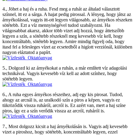
4., Jöhet a haj és a ruha. Fesd meg a ruhát az általad választott
színnel, itt ez a sárga. A hajat pedig pirossal. A lényeg, hogy játsz az
árnyékolással, vagyis itt-ott legyen világosabb, az árnyékos részeken
sötétebb. Ezt a víz mennyiségével tudod szabályozni. Ha
világosabbat akarsz, akkor több vizet adj hozzá, hogy áttetszőbb
legyen a szín, a sötétebb részeknél meg kevesebb víz kell, hogy
koncentráltabb, sötétebb legyen. Amire mindig figyelj oda, hogy
itasd fel a felesleges vízet az ecsetedből a higíott verziónál, különben
nagyon eláztatod a papírt.
5., Dolgozd ki az árnyékokat a ruhán, a már említett víz adagolási
technikával. Vagyis kevesebb víz kell az adott színhez, hogy
sötétebb legyen.
6., A ruha egyes árnyékos részeihez, adj egy kis pirosat. Tudod,
ahogy az arcnál is, az uralkodó szín a piros a képen, vagyis ez
tükröződik vissza ruháról, arcról is. Ez azért van, mert a haj színe
piros, így ez a szín verődik vissza az arcról, ruháról is.
7., Most dolgozz kicsit a haj árnyékolásán is. Vagyis adj kevesebb
vizet a piroshoz, hogy sötétebb, koncentráltabb legyen, ezzel