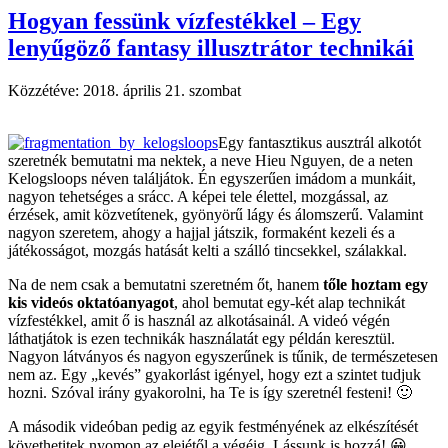
Hogyan fessünk vízfestékkel – Egy
lenyűgöző fantasy illusztrátor technikái
Közzétéve:
2018. április 21. szombat
Egy fantasztikus ausztrál alkotót
szeretnék bemutatni ma nektek, a neve Hieu Nguyen, de a neten
Kelogsloops néven találjátok. Én egyszerűen imádom a munkáit,
nagyon tehetséges a srácc. A képei tele élettel, mozgással, az
érzések, amit közvetítenek, gyönyörű lágy és álomszerű. Valamint
nagyon szeretem, ahogy a hajjal játszik, formaként kezeli és a
játékosságot, mozgás hatását kelti a szálló tincsekkel, szálakkal.
Na de nem csak a bemutatni szeretném őt, hanem
tőle hoztam egy
kis videós oktatóanyagot
, ahol bemutat egy-két alap technikát
vízfestékkel, amit ő is használ az alkotásainál. A videó végén
láthatjátok is ezen technikák használatát egy példán keresztül.
Nagyon látványos és nagyon egyszerűnek is tűnik, de természetesen
nem az. Egy „kevés” gyakorlást igényel, hogy ezt a szintet tudjuk
hozni. Szóval irány gyakorolni, ha Te is így szeretnél festeni! 🙂
A második videóban pedig az egyik festményének az elkészítését
követhetitek nyomon az elejétől a végéig. Lássunk is hozzá! 😀