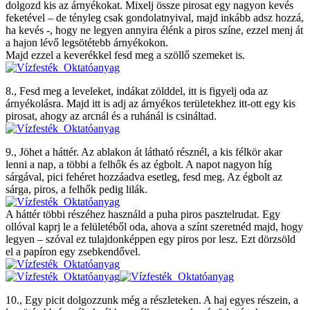
dolgozd kis az árnyékokat. Mixelj össze pirosat egy nagyon kevés
feketével – de tényleg csak gondolatnyival, majd inkább adsz hozzá,
ha kevés -, hogy ne legyen annyira élénk a piros színe, ezzel menj át
a hajon lévő legsötétebb árnyékokon.
Majd ezzel a keverékkel fesd meg a szöllő szemeket is.
8., Fesd meg a leveleket, indákat zölddel, itt is figyelj oda az
árnyékolásra. Majd itt is adj az árnyékos területekhez itt-ott egy kis
pirosat, ahogy az arcnál és a ruhánál is csináltad.
9., Jöhet a háttér. Az ablakon át látható résznél, a kis félkör akar
lenni a nap, a többi a felhők és az égbolt. A napot nagyon híg
sárgával, pici fehéret hozzáadva esetleg, fesd meg. Az égbolt az
sárga, piros, a felhők pedig lilák.
A háttér többi részéhez használd a puha piros pasztelrudat. Egy
ollóval kaprj le a felületéből oda, ahova a színt szeretnéd majd, hogy
legyen – szóval ez tulajdonképpen egy piros por lesz. Ezt dörzsöld
el a papíron egy zsebkendővel.
10., Egy picit dolgozzunk még a részleteken. A haj egyes részein, a