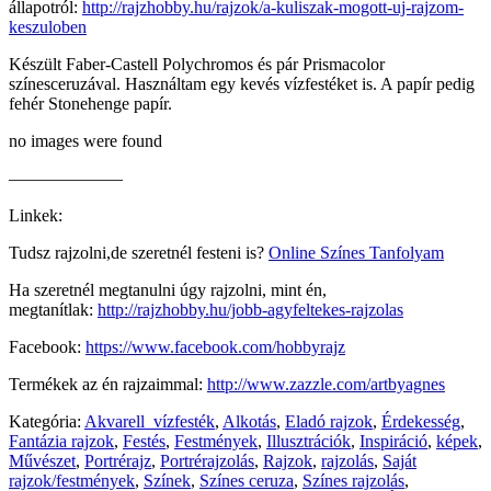
állapotról:
http://rajzhobby.hu/rajzok/a-kuliszak-mogott-uj-rajzom-
keszuloben
Készült Faber-Castell Polychromos és pár Prismacolor
színesceruzával. Használtam egy kevés vízfestéket is. A papír pedig
fehér Stonehenge papír.
no images were found
——————–
Linkek:
Tudsz rajzolni,de szeretnél festeni is?
Online Színes Tanfolyam
Ha szeretnél megtanulni úgy rajzolni, mint én,
megtanítlak:
http://rajzhobby.hu/jobb-agyfeltekes-rajzolas
Facebook:
https://www.facebook.com/hobbyrajz
Termékek az én rajzaimmal:
http://www.zazzle.com/artbyagnes
Kategória:
Akvarell_vízfesték
,
Alkotás
,
Eladó rajzok
,
Érdekesség
,
Fantázia rajzok
,
Festés
,
Festmények
,
Illusztrációk
,
Inspiráció
,
képek
,
Művészet
,
Portrérajz
,
Portrérajzolás
,
Rajzok
,
rajzolás
,
Saját
rajzok/festmények
,
Színek
,
Színes ceruza
,
Színes rajzolás
,