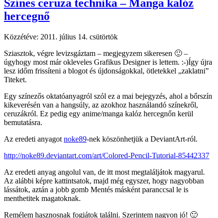
Színes ceruza technika – Manga kalóz
hercegnő
Közzétéve:
2011. július 14. csütörtök
Sziasztok, végre levizsgáztam – megjegyzem sikeresen 🙂 –
úgyhogy most már okleveles Grafikus Designer is lettem. :-)Így újra
lesz időm frissíteni a blogot és újdonságokkal, ötletekkel „zaklatni”
Titeket.
Egy színezős oktatóanyagról szól ez a mai bejegyzés, ahol a bőrszín
kikeverésén van a hangsúly, az azokhoz használandó színekről,
ceruzákról. Ez pedig egy anime/manga kalóz hercegnőn kerül
bemutatásra.
Az eredeti anyagot
noke89
-nek köszönhetjük a DeviantArt-ról.
http://noke89.deviantart.com/art/Colored-Pencil-Tutorial-85442337
Az eredeti anyag angolul van, de itt most megtaláljátok magyarul.
Az alábbi képre kattintsatok, majd még egyszer, hogy nagyobban
lássátok, aztán a jobb gomb Mentés másként paranccsal le is
menthetitek magatoknak.
Remélem hasznosnak fogjátok találni. Szerintem nagyon jó! 🙂