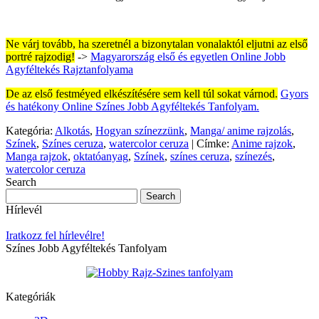
Ne várj tovább, ha szeretnél a bizonytalan vonalaktól eljutni az első
portré rajzodig!
->
Magyarország első és egyetlen Online Jobb
Agyféltekés Rajztanfolyama
De az első festméyed elkészítésére sem kell túl sokat várnod.
Gyors
és hatékony Online Színes Jobb Agyféltekés Tanfolyam.
Kategória:
Alkotás
,
Hogyan színezzünk
,
Manga/ anime rajzolás
,
Színek
,
Színes ceruza
,
watercolor ceruza
|
Címke:
Anime rajzok
,
Manga rajzok
,
oktatóanyag
,
Színek
,
színes ceruza
,
színezés
,
watercolor ceruza
Search
Hírlevél
Iratkozz fel hírlevélre!
Színes Jobb Agyféltekés Tanfolyam
Kategóriák