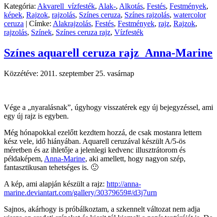
Kategória:
Akvarell_vízfesték
,
Alak-
,
Alkotás
,
Festés
,
Festmények
,
képek
,
Rajzok
,
rajzolás
,
Színes ceruza
,
Színes rajzolás
,
watercolor
ceruza
|
Címke:
Alakrajzolás
,
Festés
,
Festmények
,
rajz
,
Rajzok
,
rajzolás
,
Színek
,
Színes ceruza rajz
,
Vízfesték
Színes aquarell ceruza rajz_Anna-Marine
Közzétéve:
2011. szeptember 25. vasárnap
Vége a „nyaralásnak”, úgyhogy visszatérek egy új bejegyzéssel, ami
egy új rajz is egyben.
Még hónapokkal ezelőtt kezdtem hozzá, de csak mostanra lettem
kész vele, idő hiányában. Aquarell ceruzával készült A/5-ös
méretben és az ihletője a jelenlegi kedvenc illusztrátorom és
példaképem,
Anna-Marine
, aki amellett, hogy nagyon szép,
fantasztikusan tehetséges is. 🙂
A kép, ami alapján készült a rajz:
http://anna-
marine.deviantart.com/gallery/30379659#/d3j7urn
Sajnos, akárhogy is próbálkoztam, a szkennelt változat nem adja