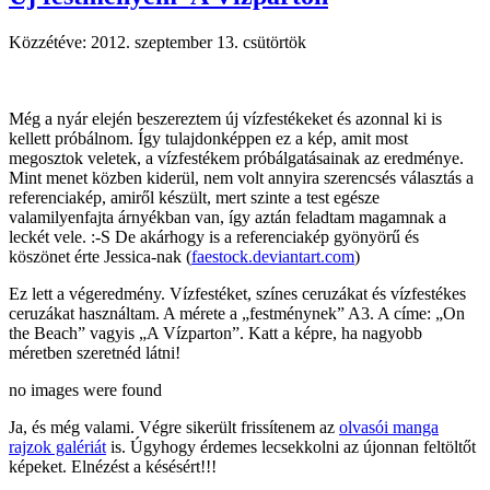
Közzétéve:
2012. szeptember 13. csütörtök
Még a nyár elején beszereztem új vízfestékeket és azonnal ki is
kellett próbálnom. Így tulajdonképpen ez a kép, amit most
megosztok veletek, a vízfestékem próbálgatásainak az eredménye.
Mint menet közben kiderül, nem volt annyira szerencsés választás a
referenciakép, amiről készült, mert szinte a test egésze
valamilyenfajta árnyékban van, így aztán feladtam magamnak a
leckét vele. :-S De akárhogy is a referenciakép gyönyörű és
köszönet érte Jessica-nak (
faestock.deviantart.com
)
Ez lett a végeredmény. Vízfestéket, színes ceruzákat és vízfestékes
ceruzákat használtam. A mérete a „festménynek” A3. A címe: „On
the Beach” vagyis „A Vízparton”. Katt a képre, ha nagyobb
méretben szeretnéd látni!
no images were found
Ja, és még valami. Végre sikerült frissítenem az
olvasói manga
rajzok galériát
is. Úgyhogy érdemes lecsekkolni az újonnan feltöltőt
képeket. Elnézést a késésért!!!