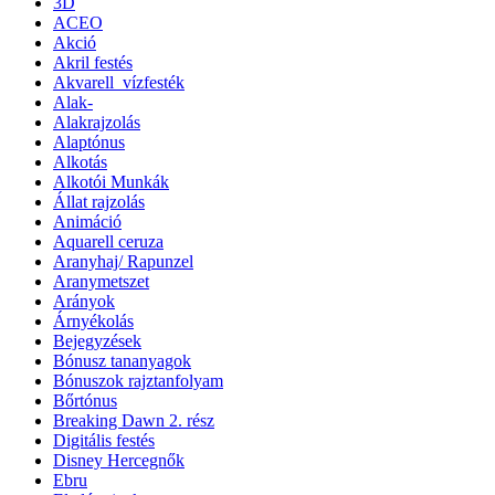
3D
ACEO
Akció
Akril festés
Akvarell_vízfesték
Alak-
Alakrajzolás
Alaptónus
Alkotás
Alkotói Munkák
Állat rajzolás
Animáció
Aquarell ceruza
Aranyhaj/ Rapunzel
Aranymetszet
Arányok
Árnyékolás
Bejegyzések
Bónusz tananyagok
Bónuszok rajztanfolyam
Bőrtónus
Breaking Dawn 2. rész
Digitális festés
Disney Hercegnők
Ebru