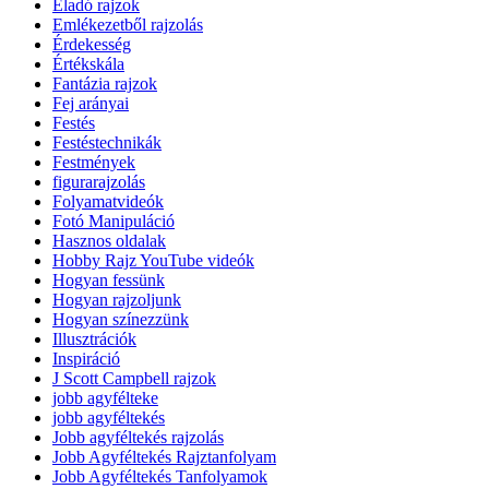
Eladó rajzok
Emlékezetből rajzolás
Érdekesség
Értékskála
Fantázia rajzok
Fej arányai
Festés
Festéstechnikák
Festmények
figurarajzolás
Folyamatvideók
Fotó Manipuláció
Hasznos oldalak
Hobby Rajz YouTube videók
Hogyan fessünk
Hogyan rajzoljunk
Hogyan színezzünk
Illusztrációk
Inspiráció
J Scott Campbell rajzok
jobb agyfélteke
jobb agyféltekés
Jobb agyféltekés rajzolás
Jobb Agyféltekés Rajztanfolyam
Jobb Agyféltekés Tanfolyamok