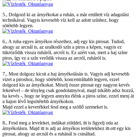
5., Dolgozd ki az árnyékokat a ruhán, a már említett víz adagolási
technikával. Vagyis kevesebb víz kell az adott színhez, hogy
sötétebb legyen.
6., A ruha egyes árnyékos részeihez, adj egy kis pirosat. Tudod,
ahogy az arcnál is, az uralkodó szín a piros a képen, vagyis ez
tükröződik vissza ruháról, arcról is. Ez azért van, mert a haj színe
piros, így ez a szín verődik vissza az arcról, ruháról is.
7., Most dolgozz kicsit a haj árnyékolásán is. Vagyis adj kevesebb
vizet a piroshoz, hogy sötétebb, koncentráltabb legyen, ezzel
dolgozd kis az árnyékokat. Mixelj össze pirosat egy nagyon kevés
feketével – de tényleg csak gondolatnyival, majd inkább adsz hozzá,
ha kevés -, hogy ne legyen annyira élénk a piros színe, ezzel menj át
a hajon lévő legsötétebb árnyékokon.
Majd ezzel a keverékkel fesd meg a szöllő szemeket is.
8., Fesd meg a leveleket, indákat zölddel, itt is figyelj oda az
árnyékolásra. Majd itt is adj az árnyékos területekhez itt-ott egy kis
pirosat, ahogy az arcnál és a ruhánál is csináltad.