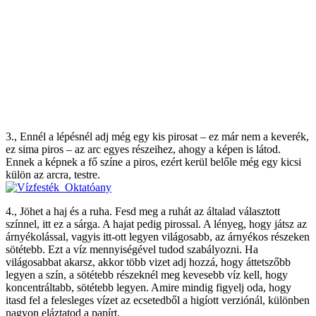
3., Ennél a lépésnél adj még egy kis pirosat – ez már nem a keverék,
ez sima piros – az arc egyes részeihez, ahogy a képen is látod.
Ennek a képnek a fő színe a piros, ezért kerül belőle még egy kicsi
külön az arcra, testre.
4., Jöhet a haj és a ruha. Fesd meg a ruhát az általad választott
színnel, itt ez a sárga. A hajat pedig pirossal. A lényeg, hogy játsz az
árnyékolással, vagyis itt-ott legyen világosabb, az árnyékos részeken
sötétebb. Ezt a víz mennyiségével tudod szabályozni. Ha
világosabbat akarsz, akkor több vizet adj hozzá, hogy áttetszőbb
legyen a szín, a sötétebb részeknél meg kevesebb víz kell, hogy
koncentráltabb, sötétebb legyen. Amire mindig figyelj oda, hogy
itasd fel a felesleges vízet az ecsetedből a higíott verziónál, különben
nagyon eláztatod a papírt.