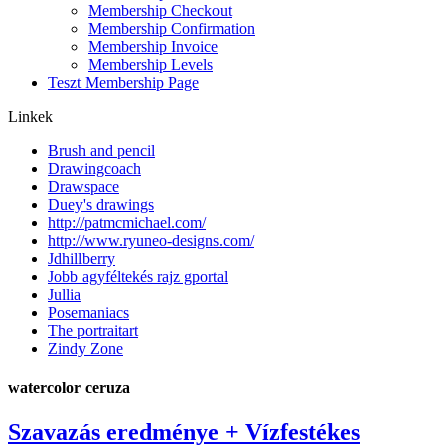
Membership Checkout
Membership Confirmation
Membership Invoice
Membership Levels
Teszt Membership Page
Linkek
Brush and pencil
Drawingcoach
Drawspace
Duey's drawings
http://patmcmichael.com/
http://www.ryuneo-designs.com/
Jdhillberry
Jobb agyféltekés rajz gportal
Jullia
Posemaniacs
The portraitart
Zindy Zone
watercolor ceruza
Szavazás eredménye + Vízfestékes