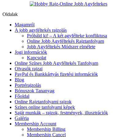
Oldalak
Magamról
A jobb agyféltekés rajzolás
Próbáld ki! – A két agyfélteke konfliktusa
Online Jobb Agyféltekés Rajztanfolyam
Jobb Agyféltekés Módszer elmélete
Jogi információk
Kapcsolat
Online Színes Jobb Agyféltekés Tanfolyam
Olvasók rajzai
PayPal és Bankkártyás fizetési információk
Blog
Portrérajzolás
Bónuszok Tananyag
Főoldal
Online Rajztanfolyami rajzok
Színes online tanfolyami képek
Saját munkák – rajzok, festmények, illusztrációk
Galéria
Membership Account
Membership Billing
Membership Cancel