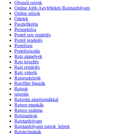
Olvasói rajzok
Online Jobb Agyféltekés Rajztanfolyam
Online pózok
Ötletek
Pasztellkréta
Perspektíva
Portré rajz rendelés
Portré rendelés
Portrérajz
Portrérajzolás
Rajz alapelvek
Rajz készítés
Rajz rendelés
Rajz videók
Rajzeszközök
Rajzfilm figurák
Rajzok
rajzolás
Rajzolni alapformákkal
Rajzos munkák
Rajzos szakma
Rajzpapírok
Rajztanfolyam
Rajztanfolyami rajzok_képek
Rajztechnikák