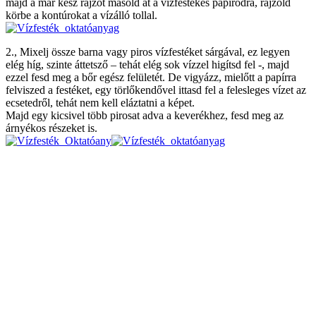
majd a már kész rajzot másold át a vízfestékes papírodra, rajzold
körbe a kontúrokat a vízálló tollal.
2., Mixelj össze barna vagy piros vízfestéket sárgával, ez legyen
elég híg, szinte áttetsző – tehát elég sok vízzel higítsd fel -, majd
ezzel fesd meg a bőr egész felületét. De vigyázz, mielőtt a papírra
felviszed a festéket, egy törlőkendővel ittasd fel a felesleges vízet az
ecsetedről, tehát nem kell eláztatni a képet.
Majd egy kicsivel több pirosat adva a keverékhez, fesd meg az
árnyékos részeket is.