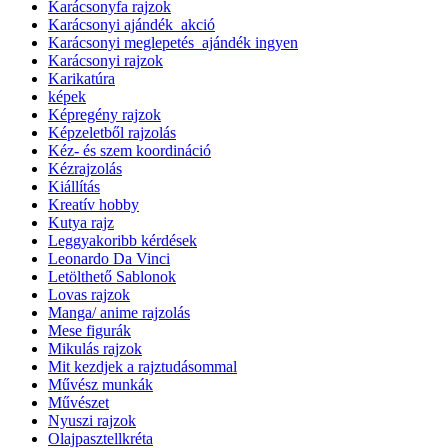
Karácsonyfa rajzok
Karácsonyi ajándék_akció
Karácsonyi meglepetés_ajándék ingyen
Karácsonyi rajzok
Karikatúra
képek
Képregény rajzok
Képzeletből rajzolás
Kéz- és szem koordináció
Kézrajzolás
Kiállítás
Kreatív hobby
Kutya rajz
Leggyakoribb kérdések
Leonardo Da Vinci
Letölthető Sablonok
Lovas rajzok
Manga/ anime rajzolás
Mese figurák
Mikulás rajzok
Mit kezdjek a rajztudásommal
Művész munkák
Művészet
Nyuszi rajzok
Olajpasztellkréta