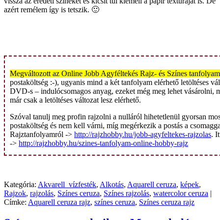
vissza az eredeti színeket és kicsit túl kiemeli a papír textúráját is. De
azért remélem így is tetszik. 🙂
Megváltozott az Online Jobb Agyféltekés Rajz- és Színes tanfolyam 
postaköltség :-), ugyanis mind a két tanfolyam elérhető letöltéses v
DVD-s – indulócsomagos anyag, ezeket még meg lehet vásárolni, m
már csak a letöltéses változat lesz elérhető.
Szóval tanulj meg profin rajzolni a nulláról hihetetlenül gyorsan 
postaköltség és nem kell várni, míg megérkezik a postás a csomaggal
Rajztanfolyamról ->
http://rajzhobby.hu/jobb-agyfeltekes-rajzolas
. 
->
http://rajzhobby.hu/szines-tanfolyam-online-hobby-rajz
Kategória:
Akvarell_vízfesték
,
Alkotás
,
Aquarell ceruza
,
képek
,
Rajzok
,
rajzolás
,
Színes ceruza
,
Színes rajzolás
,
watercolor ceruza
|
Címke:
Aquarell ceruza rajz
,
színes ceruza
,
Színes ceruza rajz