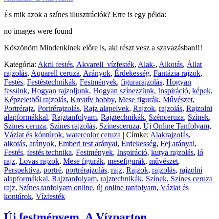
És mik azok a színes illusztrációk? Erre is egy példa:
no images were found
Köszönöm Mindenkinek előre is, aki részt vesz a szavazásban!!!
Kategória:
Akril festés
,
Akvarell_vízfesték
,
Alak-
,
Alkotás
,
Állat
rajzolás
,
Aquarell ceruza
,
Arányok
,
Érdekesség
,
Fantázia rajzok
,
Festés
,
Festéstechnikák
,
Festmények
,
figurarajzolás
,
Hogyan
fessünk
,
Hogyan rajzoljunk
,
Hogyan színezzünk
,
Inspiráció
,
képek
,
Képzeletből rajzolás
,
Kreatív hobby
,
Mese figurák
,
Művészet
,
Portrérajz
,
Portrérajzolás
,
Rajz alapelvek
,
Rajzok
,
rajzolás
,
Rajzolni
alapformákkal
,
Rajztanfolyam
,
Rajztechnikák
,
Szénceruza
,
Színek
,
Színes ceruza
,
Színes rajzolás
,
Színesceruza
,
Új Online Tanfolyam
,
Vázlat és kóntúrok
,
watercolor ceruza
|
Címke:
Alakrajzolás
,
alkotás
,
arányok
,
Emberi test arányai
,
Érdekesség
,
Fej arányai
,
Festés
,
festés technika
,
Festmények
,
Inspiráció
,
kutya rajzolás
,
ló
rajz
,
Lovas rajzok
,
Mese figurák
,
mesefigurák
,
művészet
,
Perspektíva
,
portré
,
portrérajzolás
,
rajz
,
Rajzok
,
rajzolás
,
rajzolni
alapformákkal
,
Rajztanfolyam
,
rajztechnikák
,
Színek
,
Színes ceruza
rajz
,
Színes tanfolyam online
,
új online tanfolyam
,
Vázlat és
kontúrok
,
Vízfesték
Új festményem_A Vízparton