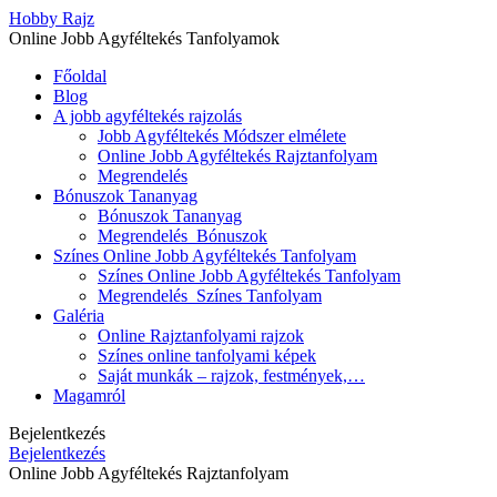
Hobby Rajz
Online Jobb Agyféltekés Tanfolyamok
Főoldal
Blog
A jobb agyféltekés rajzolás
Jobb Agyféltekés Módszer elmélete
Online Jobb Agyféltekés Rajztanfolyam
Megrendelés
Bónuszok Tananyag
Bónuszok Tananyag
Megrendelés_Bónuszok
Színes Online Jobb Agyféltekés Tanfolyam
Színes Online Jobb Agyféltekés Tanfolyam
Megrendelés_Színes Tanfolyam
Galéria
Online Rajztanfolyami rajzok
Színes online tanfolyami képek
Saját munkák – rajzok, festmények,…
Magamról
Bejelentkezés
Bejelentkezés
Online Jobb Agyféltekés Rajztanfolyam