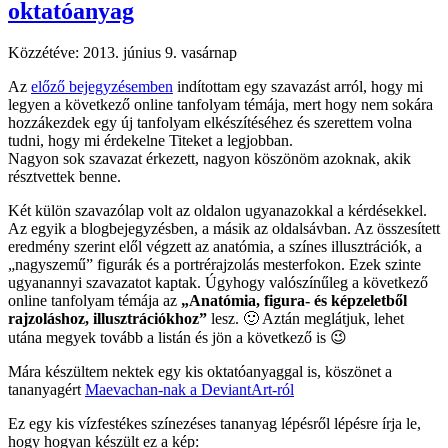
oktatóanyag
Közzétéve:
2013. június 9. vasárnap
Az
előző bejegyzésemben
indítottam egy szavazást arról, hogy mi
legyen a következő online tanfolyam témája, mert hogy nem sokára
hozzákezdek egy új tanfolyam elkészítéséhez és szerettem volna
tudni, hogy mi érdekelne Titeket a legjobban.
Nagyon sok szavazat érkezett, nagyon köszönöm azoknak, akik
résztvettek benne.
Két külön szavazólap volt az oldalon ugyanazokkal a kérdésekkel.
Az egyik a blogbejegyzésben, a másik az oldalsávban. Az összesített
eredmény szerint elől végzett az anatómia, a színes illusztrációk, a
„nagyszemű” figurák és a portrérajzolás mesterfokon. Ezek szinte
ugyanannyi szavazatot kaptak. Úgyhogy valószínűleg a következő
online tanfolyam témája az
„Anatómia, figura- és képzeletből
rajzoláshoz, illusztrációkhoz”
lesz. 🙂 Aztán meglátjuk, lehet
utána megyek tovább a listán és jön a következő is 😉
Mára készültem nektek egy kis oktatóanyaggal is, köszönet a
tananyagért
Maevachan-nak a DeviantArt-ról
Ez egy kis vízfestékes színezéses tananyag lépésről lépésre írja le,
hogy hogyan készült ez a kép: