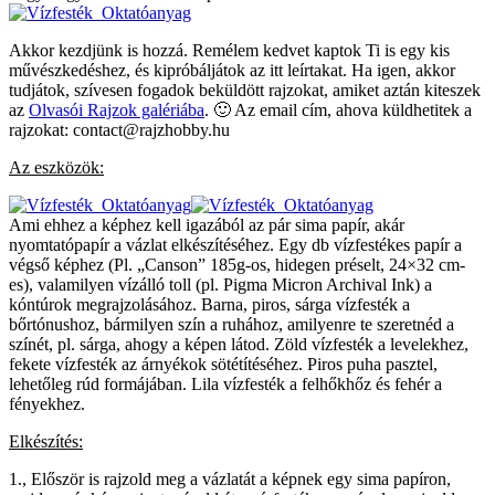
Akkor kezdjünk is hozzá. Remélem kedvet kaptok Ti is egy kis
művészkedéshez, és kipróbáljátok az itt leírtakat. Ha igen, akkor
tudjátok, szívesen fogadok beküldött rajzokat, amiket aztán kiteszek
az
Olvasói Rajzok galériába
. 🙂 Az email cím, ahova küldhetitek a
rajzokat: contact@rajzhobby.hu
Az eszközök:
Ami ehhez a képhez kell igazából az pár sima papír, akár
nyomtatópapír a vázlat elkészítéséhez. Egy db vízfestékes papír a
végső képhez (Pl. „Canson” 185g-os, hidegen préselt, 24×32 cm-
es), valamilyen vízálló toll (pl. Pigma Micron Archival Ink) a
kóntúrok megrajzolásához. Barna, piros, sárga vízfesték a
bőrtónushoz, bármilyen szín a ruhához, amilyenre te szeretnéd a
színét, pl. sárga, ahogy a képen látod. Zöld vízfesték a levelekhez,
fekete vízfesték az árnyékok sötétítéséhez. Piros puha pasztel,
lehetőleg rúd formájában. Lila vízfesték a felhőkhőz és fehér a
fényekhez.
Elkészítés:
1., Először is rajzold meg a vázlatát a képnek egy sima papíron,