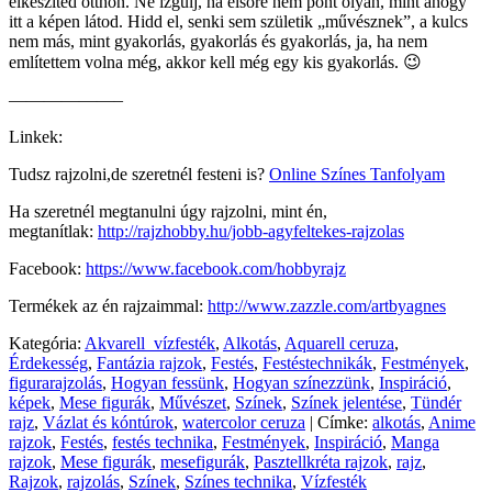
elkészíted otthon. Ne izgulj, ha elsőre nem pont olyan, mint ahogy
itt a képen látod. Hidd el, senki sem születik „művésznek”, a kulcs
nem más, mint gyakorlás, gyakorlás és gyakorlás, ja, ha nem
említettem volna még, akkor kell még egy kis gyakorlás. 😉
——————–
Linkek:
Tudsz rajzolni,de szeretnél festeni is?
Online Színes Tanfolyam
Ha szeretnél megtanulni úgy rajzolni, mint én,
megtanítlak:
http://rajzhobby.hu/jobb-agyfeltekes-rajzolas
Facebook:
https://www.facebook.com/hobbyrajz
Termékek az én rajzaimmal:
http://www.zazzle.com/artbyagnes
Kategória:
Akvarell_vízfesték
,
Alkotás
,
Aquarell ceruza
,
Érdekesség
,
Fantázia rajzok
,
Festés
,
Festéstechnikák
,
Festmények
,
figurarajzolás
,
Hogyan fessünk
,
Hogyan színezzünk
,
Inspiráció
,
képek
,
Mese figurák
,
Művészet
,
Színek
,
Színek jelentése
,
Tündér
rajz
,
Vázlat és kóntúrok
,
watercolor ceruza
|
Címke:
alkotás
,
Anime
rajzok
,
Festés
,
festés technika
,
Festmények
,
Inspiráció
,
Manga
rajzok
,
Mese figurák
,
mesefigurák
,
Pasztellkréta rajzok
,
rajz
,
Rajzok
,
rajzolás
,
Színek
,
Színes technika
,
Vízfesték