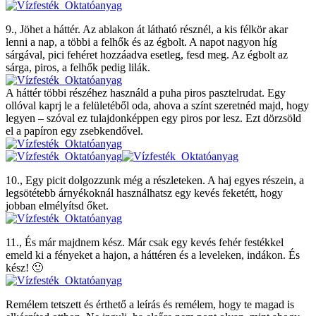
9., Jöhet a háttér. Az ablakon át látható résznél, a kis félkör akar
lenni a nap, a többi a felhők és az égbolt. A napot nagyon híg
sárgával, pici fehéret hozzáadva esetleg, fesd meg. Az égbolt az
sárga, piros, a felhők pedig lilák.
A háttér többi részéhez használd a puha piros pasztelrudat. Egy
ollóval kaprj le a felületéből oda, ahova a színt szeretnéd majd, hogy
legyen – szóval ez tulajdonképpen egy piros por lesz. Ezt dörzsöld
el a papíron egy zsebkendővel.
10., Egy picit dolgozzunk még a részleteken. A haj egyes részein, a
legsötétebb árnyékoknál használhatsz egy kevés feketétt, hogy
jobban elmélyítsd őket.
11., És már majdnem kész. Már csak egy kevés fehér festékkel
emeld ki a fényeket a hajon, a háttéren és a leveleken, indákon. És
kész! 🙂
Remélem tetszett és érthető a leírás és remélem, hogy te magad is