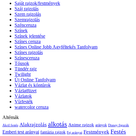
Saját rajzok/festmények
Száj rajzolás
Szem rajzolás
Szemrajzolás
Szénceruza
Színek
Színek jelentése
Színes ceruza
Színes Online Jobb Agyféltekés Tanfolyam
Színes rajzolás
Színesceruza
Tóusok
Tündér rajz
Twilight
Új Online Tanfolyam
Vázlat és kóntúrok
Vázlatfüzet
Vázlatok
Vízfesték
watercolor ceruza
Altémák
alkotás
Alakrajzolás
Anime rajzok
arányok
Akril festés
Disney figurák
Festés
Festmények
Emberi test arányai
fantázia rajzok
Fej arányai