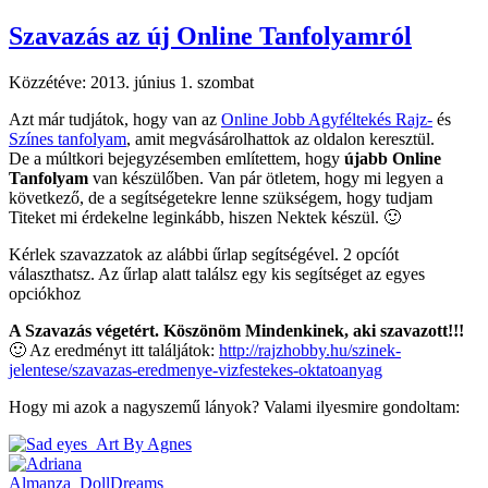
Szavazás az új Online Tanfolyamról
Közzétéve:
2013. június 1. szombat
Azt már tudjátok, hogy van az
Online Jobb Agyféltekés Rajz-
és
Színes tanfolyam
, amit megvásárolhattok az oldalon keresztül.
De a múltkori bejegyzésemben említettem, hogy
újabb Online
Tanfolyam
van készülőben. Van pár ötletem, hogy mi legyen a
következő, de a segítségetekre lenne szükségem, hogy tudjam
Titeket mi érdekelne leginkább, hiszen Nektek készül. 🙂
Kérlek szavazzatok az alábbi űrlap segítségével. 2 opcíót
választhatsz. Az űrlap alatt találsz egy kis segítséget az egyes
opciókhoz
A Szavazás végetért. Köszönöm Mindenkinek, aki szavazott!!!
🙂 Az eredményt itt találjátok:
http://rajzhobby.hu/szinek-
jelentese/szavazas-eredmenye-vizfestekes-oktatoanyag
Hogy mi azok a nagyszemű lányok? Valami ilyesmire gondoltam: