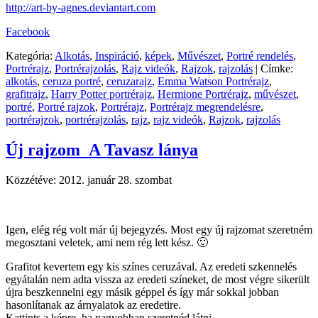
http://art-by-agnes.deviantart.com
Facebook
Kategória:
Alkotás
,
Inspiráció
,
képek
,
Művészet
,
Portré rendelés
,
Portrérajz
,
Portrérajzolás
,
Rajz videók
,
Rajzok
,
rajzolás
|
Címke:
alkotás
,
ceruza portré
,
ceruzarajz
,
Emma Watson Portrérajz
,
grafitrajz
,
Harry Potter portrérajz
,
Hermione Portrérajz
,
művészet
,
portré
,
Portré rajzok
,
Portrérajz
,
Portrérajz megrendelésre
,
portrérajzok
,
portrérajzolás
,
rajz
,
rajz videók
,
Rajzok
,
rajzolás
Új rajzom_A Tavasz lánya
Közzétéve:
2012. január 28. szombat
Igen, elég rég volt már új bejegyzés. Most egy új rajzomat szeretném
megosztani veletek, ami nem rég lett kész. 🙂
Grafitot kevertem egy kis színes ceruzával. Az eredeti szkennelés
egyátalán nem adta vissza az eredeti színeket, de most végre sikerült
újra beszkennelni egy másik géppel és így már sokkal jobban
hasonlítanak az árnyalatok az eredetire.
Kattints a képre, ha nagyobban szeretnéd látni.