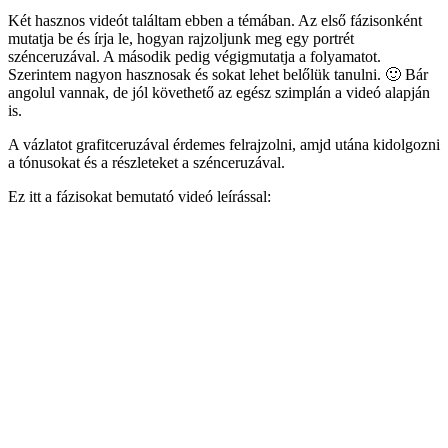
Két hasznos videót találtam ebben a témában. Az első fázisonként
mutatja be és írja le, hogyan rajzoljunk meg egy portrét
szénceruzával. A második pedig végigmutatja a folyamatot.
Szerintem nagyon hasznosak és sokat lehet belőlük tanulni. 🙂 Bár
angolul vannak, de jól követhető az egész szimplán a videó alapján
is.
A vázlatot grafitceruzával érdemes felrajzolni, amjd utána kidolgozni
a tónusokat és a részleteket a szénceruzával.
Ez itt a fázisokat bemutató videó leírással: