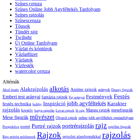
Színes ceruza
Színes Online Jobb Agyféltekés Tanfolyam
Színes rajzolás
Színesceruza
Tóusok
Tündér rajz
Twilight
Új Online Tanfolyam
Vázlat és kóntúrok
Vázlatfüzet
Vázlatok
Vízfesték
watercolor ceruza
Altémák
alkotás
Alakrajzolás
Anime rajzok
arányok
Akril festés
Disney figurák
Festés
Festmények
Emberi test arányai
fantázia rajzok
Fej arányai
jobb agyféltekés
Inspiráció
Karakter
festés technika
hobby
rajzolás
kreatív
Manga rajzok
mesefigurák
kutya rajzolás
Lovas rajzok
ló rajz
művészet
Mese figurák
Olvasói rajzok
online jobb agyféltekés rajztanfolyam
rajz
portrérajzolás
Portré rajzok
portré
Perspektíva
rajzfilm figurák
rajzolás
Rajzok
rajzolni alapformákkal
Rajz mérési módszerek