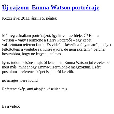
Új rajzom_Emma Watson portrérajz
Közzétéve:
2013. április 5. péntek
Már rég csináltam portrérajzot, így itt volt az ideje. 🙂 Emma
Watson – vagy Hermione a Harry Potterből – egy képét
választottam referenciának. És videó is készült a folyamatról, melyet
feltöltöttem a youtube-ra. Kissé gyors, de nem akartam 4 percnél
hosszabbra, hogy ne legyen unalmas.
Igen, tudom, elsőre a rajzról lehet nem Emma Watson jut eszetekbe,
mert más, mint ahogy Emma-t/Hermione-t megszoktuk. Ezért
postolom a referenciaképet is, amiről készült.
no images were found
Referenciakép, ami alapján készült a rajz:
És a videó: