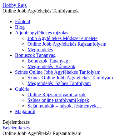
Hobby Rajz
Online Jobb Agyféltekés Tanfolyamok
Főoldal
Blog
A jobb agyféltekés rajzolás
Jobb Agyféltekés Módszer elmélete
Online Jobb Agyféltekés Rajztanfolyam
Megrendelés
Bónuszok Tananyag
Bónuszok Tananyag
Megrendelés_Bónuszok
Színes Online Jobb Agyféltekés Tanfolyam
Színes Online Jobb Agyféltekés Tanfolyam
Megrendelés_Színes Tanfolyam
Galéria
Online Rajztanfolyami rajzok
Színes online tanfolyami képek
Saját munkák – rajzok, festmények,…
Magamról
Bejelentkezés
Bejelentkezés
Online Jobb Agyféltekés Rajztanfolyam