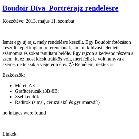
Boudoir Díva_Portrérajz rendelésre
Közzétéve:
2013. május 11. szombat
Ismét egy új rajz, mely rendelésre készült. Egy Boudoir fotózáson
készült képet kaptam referenciának, ami új kíhívást jelentett
számomra és sokat tanultam belőle. Egy rajzon a kedvenc részem a
szem, itt ez most kicsit trükkös volt, mert félig le volt hunyva a
szeme, de tetszik a végeredmény. 🙂 Remélem, nektek is.
Eszköszök:
Méret: A3
Grafítceruzák (3B-8B)
Zsebkendők
Radírok (sima-, ceruzalakú és gyurmaradír)
no images were found
—————-
Linkek: