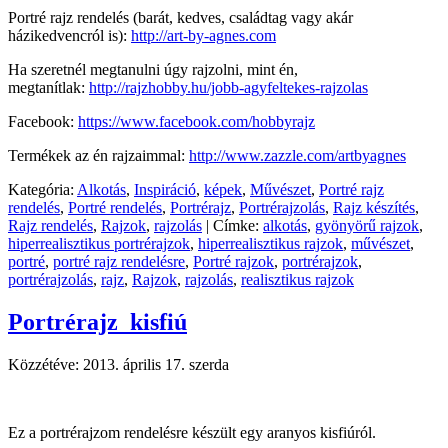
Portré rajz rendelés (barát, kedves, családtag vagy akár
házikedvencról is):
http://art-by-agnes.com
Ha szeretnél megtanulni úgy rajzolni, mint én,
megtanítlak:
http://rajzhobby.hu/jobb-agyfeltekes-rajzolas
Facebook:
https://www.facebook.com/hobbyrajz
Termékek az én rajzaimmal:
http://www.zazzle.com/artbyagnes
Kategória:
Alkotás
,
Inspiráció
,
képek
,
Művészet
,
Portré rajz
rendelés
,
Portré rendelés
,
Portrérajz
,
Portrérajzolás
,
Rajz készítés
,
Rajz rendelés
,
Rajzok
,
rajzolás
|
Címke:
alkotás
,
gyönyörű rajzok
,
hiperrealisztikus portrérajzok
,
hiperrealisztikus rajzok
,
művészet
,
portré
,
portré rajz rendelésre
,
Portré rajzok
,
portrérajzok
,
portrérajzolás
,
rajz
,
Rajzok
,
rajzolás
,
realisztikus rajzok
Portrérajz_kisfiú
Közzétéve:
2013. április 17. szerda
Ez a portrérajzom rendelésre készült egy aranyos kisfiúról.