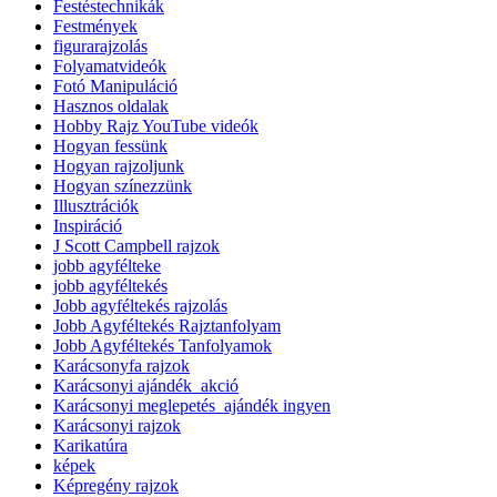
Festéstechnikák
Festmények
figurarajzolás
Folyamatvideók
Fotó Manipuláció
Hasznos oldalak
Hobby Rajz YouTube videók
Hogyan fessünk
Hogyan rajzoljunk
Hogyan színezzünk
Illusztrációk
Inspiráció
J Scott Campbell rajzok
jobb agyfélteke
jobb agyféltekés
Jobb agyféltekés rajzolás
Jobb Agyféltekés Rajztanfolyam
Jobb Agyféltekés Tanfolyamok
Karácsonyfa rajzok
Karácsonyi ajándék_akció
Karácsonyi meglepetés_ajándék ingyen
Karácsonyi rajzok
Karikatúra
képek
Képregény rajzok