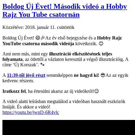
Boldog Új Évet! Második videó a Hobby
Rajz You Tube csatornán
Közzétéve:
2018. január 11. csütörtök
Boldog Új Évet! 😄🎉Az év első bejegyzése és a
Hobby Rajz
YouTube csatorna második videója
következik. 😊
Ami nem más, mint egy
illusztráció elkészítésének teljes
folyamata
, az ötlettől a vázlaton keresztül a végső illusztrációig. A
címe ‘Új Korszak’. 🐾
A
11:39-től jövő részt
semmiképpen
ne hagyd ki!
😎Az az egyik
kedvenc részem.
Iratkozz fel
, ha értesülni akarsz az új videókról!😉
A videó alatti leírásban megtalálod a videóban használt eszközök
listáját. És akkor a videó!
https://youtu.be/jwnD-6R4vlc