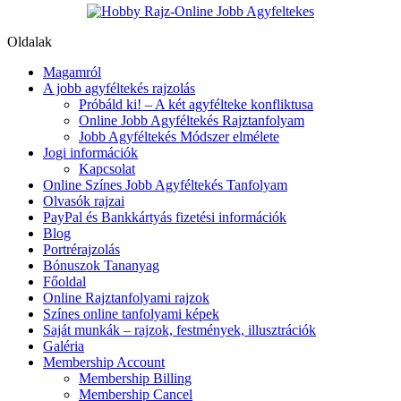
Oldalak
Magamról
A jobb agyféltekés rajzolás
Próbáld ki! – A két agyfélteke konfliktusa
Online Jobb Agyféltekés Rajztanfolyam
Jobb Agyféltekés Módszer elmélete
Jogi információk
Kapcsolat
Online Színes Jobb Agyféltekés Tanfolyam
Olvasók rajzai
PayPal és Bankkártyás fizetési információk
Blog
Portrérajzolás
Bónuszok Tananyag
Főoldal
Online Rajztanfolyami rajzok
Színes online tanfolyami képek
Saját munkák – rajzok, festmények, illusztrációk
Galéria
Membership Account
Membership Billing
Membership Cancel