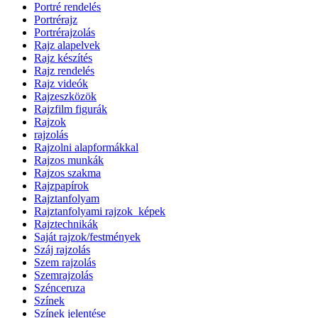
Portré rendelés
Portrérajz
Portrérajzolás
Rajz alapelvek
Rajz készítés
Rajz rendelés
Rajz videók
Rajzeszközök
Rajzfilm figurák
Rajzok
rajzolás
Rajzolni alapformákkal
Rajzos munkák
Rajzos szakma
Rajzpapírok
Rajztanfolyam
Rajztanfolyami rajzok_képek
Rajztechnikák
Saját rajzok/festmények
Száj rajzolás
Szem rajzolás
Szemrajzolás
Szénceruza
Színek
Színek jelentése