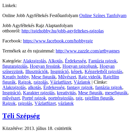
Linkek:
Online Jobb Agyféltekés Festőtanfolyam
Online Színes Tanfolyam
Jobb Agyféltekés Rajz Alaptanfolyam
otthonról:
http://rajzhobby.hu/jobb-agyfeltekes-rajzolas
Facebook:
https://www.facebook.com/hobbyrajz
Termékek az én rajzaimmal:
http://www.zazzle.com/artbyagnes
Kategória:
Alakrajzolás
,
Alkotás
,
Érdekesség
,
Fantázia rajzok
,
figurarajzolás
,
Hogyan fessünk
,
Hogyan rajzoljunk
,
Hogyan
színezzünk
,
Illusztrációk
,
Inspiráció
,
képek
,
Képzeletből rajzolás
,
Kreatív hobby
,
Mese figurák
,
Művészet
,
Rajz videók
,
Rajzfilm
figurák
,
Rajzok
,
rajzolás
,
Vázlatfüzet
,
Vázlatok
|
Címke:
Alakrajzolás
,
alkotás
,
Érdekesség
,
fantasy rajzok
,
fantázia rajzok
,
Inspiráció
,
Karakter rajzolás
,
kreativitás
,
Mese figurák
,
mesefigurák
,
művészet
,
Portré rajzok
,
portrérajzolás
,
rajz
,
rajzfilm figurák
,
Rajzok
,
rajzolás
,
Vázlatfüzet
,
vázlatok
Téli Szépség
Közzétéve:
2013. július 18. csütörtök