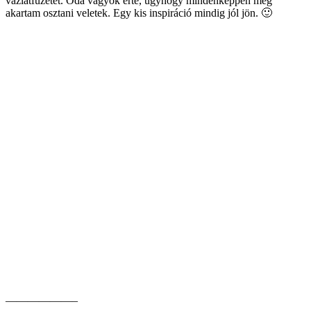
vázlatfüzetet. Oda vagyok érte, úgyhogy mindenképpen meg
akartam osztani veletek. Egy kis inspiráció mindig jól jön. 🙂
——————–