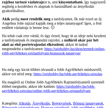
rajzhoz tartozó
vázlatrajz
ot is, ami
kinyomtatható
, így nagyszerű
segítség a kezdéshez és alapnak is használható az árnyékolás
gyakorlásához.
Akik
pedig
most rendelik meg
a tanfolyamot, ők már ezzel az új
Angelina Jolie rajzzal kapják meg a teljes tananyagot! Igen, a fent
említett vázlatrajz is benne lesz. 🙂
Ha tehát csak erre vártál, és úgy érzed, hogy itt az ideje neki kezdeni
a tanfolyamnak és megtanulni rajzolni, a
nulláról akár pár hét
alatt az első portrérajzodat elkészíteni
, akkor itt tudod
megrendelni a tanfolyamot:
https://rajzhobby.hu/shop/termek/online-
jobb-agyfeltekes-rajztanfolyam-bonuszok-tananyag/
Ha még egy kicsit többet olvasnál a Jobb Agyféltekés módszerről,
akkor ezt nézd meg:
https://rajzhobby.hu/jobb-agyfeltekes-rajzolas
Ha magáról az Online Jobb Agyféltekés Rajztanfolyamról szeretnél
többet megtudni, akkor ide kattints:
https://rajzhobby.hu/jobb-
agyfeltekes-rajzolas/online-jobb-agyfeltekes-rajztanfolyam
Kategória:
Alkotás
,
Árnyékolás
,
Bejegyzések
,
Bónusz tananyagok
,
Bónuszok rajztanfolyam
,
Hogyan rajzoljunk
,
jobb agyfélteke
,
jobb