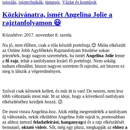
rajzolás
,
rajztechnikák
,
tintarajz
,
Vázlat és kontúrok
Közkívánatra, ismét Angelina Jolie a
rajztanfolyamon 😃
Közzétéve:
2017. november 8. szerda
Na jó, nem élőben, csak a róla készült portrérajz.😊 Mióta elkészült
az Online Jobb Agyféltekés Rajztanfolyam frissítése sokan
jeleztétek, hogy nagyon szeretnétek, ha ismét
Angelina Jolie
lenne
a
fő rajz
, tehát a tanfolyamot lezáró fő portrérajz. Nem sokáig
tudtam ellenállni, hiszen nagyon szeretem őt rajzolni, azt hiszem ez
meg is látszik a végeredményen.
Szóval csak kérnetek kellett, és már itt is van! De neeem, nem lesz
több változtatás most már. Itt az ideje, hogy a következő tanfolyam
elkészítéséhez kezdjek hozzá. 😉
De most vissza Angelina-hoz. Akik eddig megrendelték a tanfolyam
új változtatás, nekik elküldöm Angelina Jolie rajzát is, pontosabban
az ahhoz tartozó
feladatleírást, hanganyag
ot és a rajz elkészítését
bemutató,
oktató videó
t. Sőt, még egy plusz, megkapják az
ehhez a