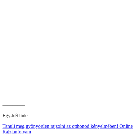
————–
Egy-két link:
Tanulj meg gyönyörűen rajzolni az otthonod kényelmében! Online
Rajztanfolyam