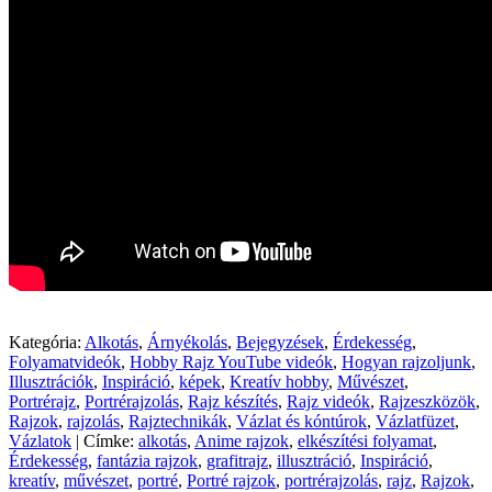
Kategória:
Alkotás
,
Árnyékolás
,
Bejegyzések
,
Érdekesség
,
Folyamatvideók
,
Hobby Rajz YouTube videók
,
Hogyan rajzoljunk
,
Illusztrációk
,
Inspiráció
,
képek
,
Kreatív hobby
,
Művészet
,
Portrérajz
,
Portrérajzolás
,
Rajz készítés
,
Rajz videók
,
Rajzeszközök
,
Rajzok
,
rajzolás
,
Rajztechnikák
,
Vázlat és kóntúrok
,
Vázlatfüzet
,
Vázlatok
|
Címke:
alkotás
,
Anime rajzok
,
elkészítési folyamat
,
Érdekesség
,
fantázia rajzok
,
grafitrajz
,
illusztráció
,
Inspiráció
,
kreatív
,
művészet
,
portré
,
Portré rajzok
,
portrérajzolás
,
rajz
,
Rajzok
,