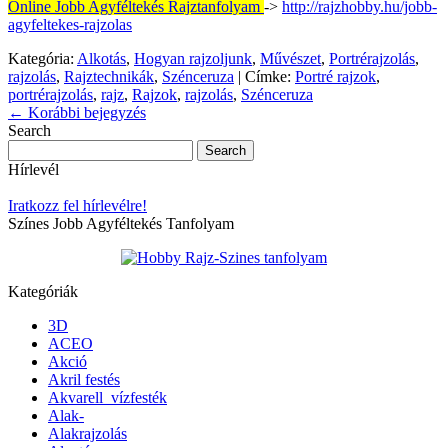
Online Jobb Agyféltekés Rajztanfolyam
->
http://rajzhobby.hu/jobb-
agyfeltekes-rajzolas
Kategória:
Alkotás
,
Hogyan rajzoljunk
,
Művészet
,
Portrérajzolás
,
rajzolás
,
Rajztechnikák
,
Szénceruza
|
Címke:
Portré rajzok
,
portrérajzolás
,
rajz
,
Rajzok
,
rajzolás
,
Szénceruza
←
Korábbi bejegyzés
Search
Hírlevél
Iratkozz fel hírlevélre!
Színes Jobb Agyféltekés Tanfolyam
Kategóriák
3D
ACEO
Akció
Akril festés
Akvarell_vízfesték
Alak-
Alakrajzolás