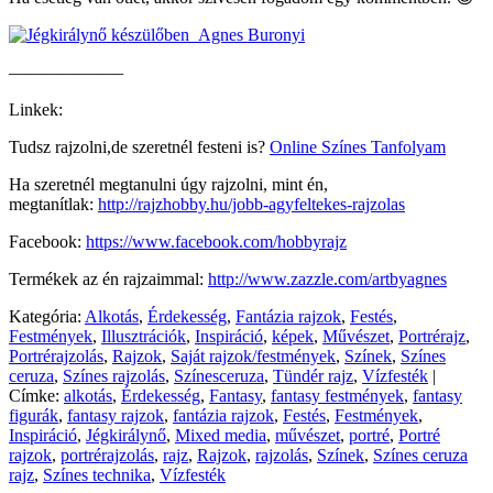
——————–
Linkek:
Tudsz rajzolni,de szeretnél festeni is?
Online Színes Tanfolyam
Ha szeretnél megtanulni úgy rajzolni, mint én,
megtanítlak:
http://rajzhobby.hu/jobb-agyfeltekes-rajzolas
Facebook:
https://www.facebook.com/hobbyrajz
Termékek az én rajzaimmal:
http://www.zazzle.com/artbyagnes
Kategória:
Alkotás
,
Érdekesség
,
Fantázia rajzok
,
Festés
,
Festmények
,
Illusztrációk
,
Inspiráció
,
képek
,
Művészet
,
Portrérajz
,
Portrérajzolás
,
Rajzok
,
Saját rajzok/festmények
,
Színek
,
Színes
ceruza
,
Színes rajzolás
,
Színesceruza
,
Tündér rajz
,
Vízfesték
|
Címke:
alkotás
,
Érdekesség
,
Fantasy
,
fantasy festmények
,
fantasy
figurák
,
fantasy rajzok
,
fantázia rajzok
,
Festés
,
Festmények
,
Inspiráció
,
Jégkirálynő
,
Mixed media
,
művészet
,
portré
,
Portré
rajzok
,
portrérajzolás
,
rajz
,
Rajzok
,
rajzolás
,
Színek
,
Színes ceruza
rajz
,
Színes technika
,
Vízfesték