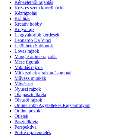
Képzeletből rajzolás
Kéz- és szem koordináció
Kézrajzolás
Kiállítás
Kreatív hobby
Kutya rajz
Leggyakoribb kérdések
Leonardo Da Vinci
Letölthető Sablonok
Lovas rajzok
Manga/ anime rajzolás
Mese figurák
Mikulás rajzok
Mit kezdjek a rajztudásommal
Művész munkák
Művészet
Nyuszi rajzok
Olajpasztellkréta
Olvasói rajzok
Online Jobb Agyféltekés Rajztanfolyam
Online pózok
Ötletek
Pasztellkréta
Perspektíva
Portré rajz rendelés