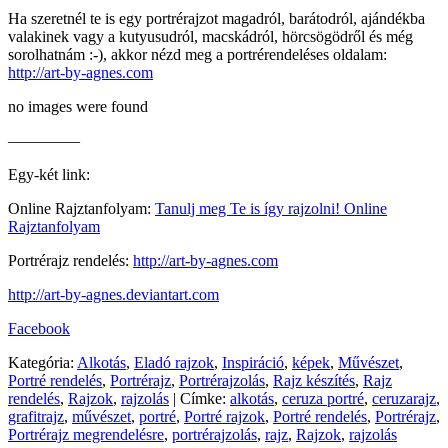
Ha szeretnél te is egy portrérajzot magadról, barátodról, ajándékba
valakinek vagy a kutyusudról, macskádról, hörcsögödről és még
sorolhatnám :-), akkor nézd meg a portrérendeléses oldalam:
http://art-by-agnes.com
no images were found
————–
Egy-két link:
Online Rajztanfolyam:
Tanulj meg Te is így rajzolni! Online
Rajztanfolyam
Portrérajz rendelés:
http://art-by-agnes.com
http://art-by-agnes.deviantart.com
Facebook
Kategória:
Alkotás
,
Eladó rajzok
,
Inspiráció
,
képek
,
Művészet
,
Portré rendelés
,
Portrérajz
,
Portrérajzolás
,
Rajz készítés
,
Rajz
rendelés
,
Rajzok
,
rajzolás
|
Címke:
alkotás
,
ceruza portré
,
ceruzarajz
,
grafitrajz
,
művészet
,
portré
,
Portré rajzok
,
Portré rendelés
,
Portrérajz
,
Portrérajz megrendelésre
,
portrérajzolás
,
rajz
,
Rajzok
,
rajzolás