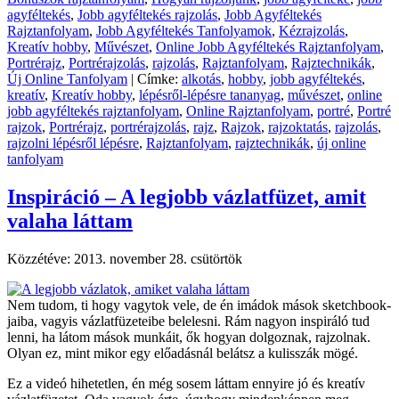
agyféltekés
,
Jobb agyféltekés rajzolás
,
Jobb Agyféltekés
Rajztanfolyam
,
Jobb Agyféltekés Tanfolyamok
,
Kézrajzolás
,
Kreatív hobby
,
Művészet
,
Online Jobb Agyféltekés Rajztanfolyam
,
Portrérajz
,
Portrérajzolás
,
rajzolás
,
Rajztanfolyam
,
Rajztechnikák
,
Új Online Tanfolyam
|
Címke:
alkotás
,
hobby
,
jobb agyféltekés
,
kreatív
,
Kreatív hobby
,
lépésről-lépésre tananyag
,
művészet
,
online
jobb agyféltekés rajztanfolyam
,
Online Rajztanfolyam
,
portré
,
Portré
rajzok
,
Portrérajz
,
portrérajzolás
,
rajz
,
Rajzok
,
rajzoktatás
,
rajzolás
,
rajzolni lépésről lépésre
,
Rajztanfolyam
,
rajztechnikák
,
új online
tanfolyam
Inspiráció – A legjobb vázlatfüzet, amit
valaha láttam
Közzétéve:
2013. november 28. csütörtök
Nem tudom, ti hogy vagytok vele, de én imádok mások sketchbook-
jaiba, vagyis vázlatfüzeteibe belelesni. Rám nagyon inspiráló tud
lenni, ha látom mások munkáit, ők hogyan dolgoznak, rajzolnak.
Olyan ez, mint mikor egy előadásnál belátsz a kulisszák mögé.
Ez a videó hihetetlen, én még sosem láttam ennyire jó és kreatív