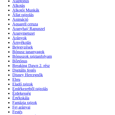
Alaptónus
Alkotás
Alkotói Munkák
Állat rajzolás
Animáció
Aquarell ceruza
Aranyhaj/ Rapunzel
Aranymetszet
Arányok
Árnyékolás
Bejegyzések
Bónusz tananyagok
Bónuszok rajztanfolyam
Bőrtónus
Breaking Dawn 2. rész
Digitális festés
Disney Hercegnők
Ebru
Eladó rajzok
Emlékezetből rajzolás
Érdekesség
Értékskála
Fantázia rajzok
Fej arányai
Festés