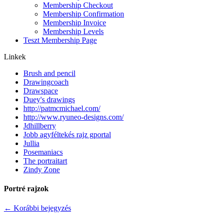
Membership Checkout
Membership Confirmation
Membership Invoice
Membership Levels
Teszt Membership Page
Linkek
Brush and pencil
Drawingcoach
Drawspace
Duey's drawings
http://patmcmichael.com/
http://www.ryuneo-designs.com/
Jdhillberry
Jobb agyféltekés rajz gportal
Jullia
Posemaniacs
The portraitart
Zindy Zone
Portré rajzok
←
Korábbi bejegyzés