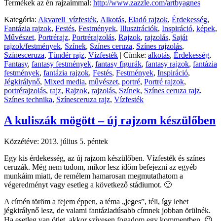
Termékek az én rajzaimmal:
http://www.zazzle.com/artbyagnes
Kategória:
Akvarell_vízfesték
,
Alkotás
,
Eladó rajzok
,
Érdekesség
,
Fantázia rajzok
,
Festés
,
Festmények
,
Illusztrációk
,
Inspiráció
,
képek
,
Művészet
,
Portrérajz
,
Portrérajzolás
,
Rajzok
,
rajzolás
,
Saját
rajzok/festmények
,
Színek
,
Színes ceruza
,
Színes rajzolás
,
Színesceruza
,
Tündér rajz
,
Vízfesték
|
Címke:
alkotás
,
Érdekesség
,
Fantasy
,
fantasy festmények
,
fantasy figurák
,
fantasy rajzok
,
fantázia
festmények
,
fantázia rajzok
,
Festés
,
Festmények
,
Inspiráció
,
Jégkirálynő
,
Mixed media
,
művészet
,
portré
,
Portré rajzok
,
portrérajzolás
,
rajz
,
Rajzok
,
rajzolás
,
Színek
,
Színes ceruza rajz
,
Színes technika
,
Színesceruza rajz
,
Vízfesték
A kuliszák mögött – új rajzom készülőben
Közzétéve:
2013. július 5. péntek
Egy kis érdekesség, az új rajzom készülőben. Vízfesték és színes
ceruzák. Még nem tudom, mikor lesz időm befejezni az egyéb
munkáim miatt, de remélem hamarosan megmutathatom a
végeredményt vagy esetleg a következő stádiumot. 🙂
A címén töröm a fejem éppen, a téma „jeges”, téli, így lehet
jégkirálynő lesz, de valami fantáziadúsabb címnek jobban örülnék.
Ha esetleg van ötlet, akkor szívesen fogadom egy kommentben. 😉