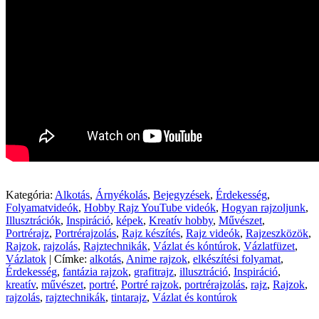
Kategória:
Alkotás
,
Árnyékolás
,
Bejegyzések
,
Érdekesség
,
Folyamatvideók
,
Hobby Rajz YouTube videók
,
Hogyan rajzoljunk
,
Illusztrációk
,
Inspiráció
,
képek
,
Kreatív hobby
,
Művészet
,
Portrérajz
,
Portrérajzolás
,
Rajz készítés
,
Rajz videók
,
Rajzeszközök
,
Rajzok
,
rajzolás
,
Rajztechnikák
,
Vázlat és kóntúrok
,
Vázlatfüzet
,
Vázlatok
|
Címke:
alkotás
,
Anime rajzok
,
elkészítési folyamat
,
Érdekesség
,
fantázia rajzok
,
grafitrajz
,
illusztráció
,
Inspiráció
,
kreatív
,
művészet
,
portré
,
Portré rajzok
,
portrérajzolás
,
rajz
,
Rajzok
,
rajzolás
,
rajztechnikák
,
tintarajz
,
Vázlat és kontúrok