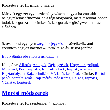
Közzétéve:
2011. január 5. szerda
Már volt egyszer egy kezdeményezésem, hogy a hasznosabb
bejegyzéseimet áthozom ide a régi blogomról, mert itt sokkal jobban
tudok kategorizálni a címkék és kategóriák segítségével, mint az
előzőben.
Szóval most egy ilyen
„régi” bejegyzésem
következik, ami
szerintem nagyon hasznos – Portré rajzolás Bristol papíron.
Egy kattintás ide a folytatáshoz....
→
Kategória:
Alkotás
,
Arányok
,
Bejegyzések
,
Hogyan rajzoljunk
,
Művészet
,
Portrérajzolás
,
Rajz alapelvek
,
Rajzok
,
rajzolás
,
Rajztanfolyam
,
Rajztechnikák
,
Vázlat és kóntúrok
|
Címke:
Bristol
papír
,
portrérajzolás
,
Rajz mérési módszerek
,
Rajzok
,
rajzolás
,
Vázlat és kontúrok
Mérési módszerek
Közzétéve:
2010. szeptember 4. szombat