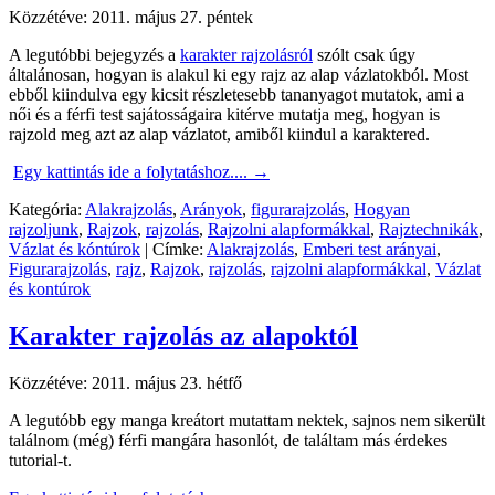
Közzétéve:
2011. május 27. péntek
A legutóbbi bejegyzés a
karakter rajzolásról
szólt csak úgy
általánosan, hogyan is alakul ki egy rajz az alap vázlatokból. Most
ebből kiindulva egy kicsit részletesebb tananyagot mutatok, ami a
női és a férfi test sajátosságaira kitérve mutatja meg, hogyan is
rajzold meg azt az alap vázlatot, amiből kiindul a karaktered.
Egy kattintás ide a folytatáshoz....
→
Kategória:
Alakrajzolás
,
Arányok
,
figurarajzolás
,
Hogyan
rajzoljunk
,
Rajzok
,
rajzolás
,
Rajzolni alapformákkal
,
Rajztechnikák
,
Vázlat és kóntúrok
|
Címke:
Alakrajzolás
,
Emberi test arányai
,
Figurarajzolás
,
rajz
,
Rajzok
,
rajzolás
,
rajzolni alapformákkal
,
Vázlat
és kontúrok
Karakter rajzolás az alapoktól
Közzétéve:
2011. május 23. hétfő
A legutóbb egy manga kreátort mutattam nektek, sajnos nem sikerült
találnom (még) férfi mangára hasonlót, de találtam más érdekes
tutorial-t.