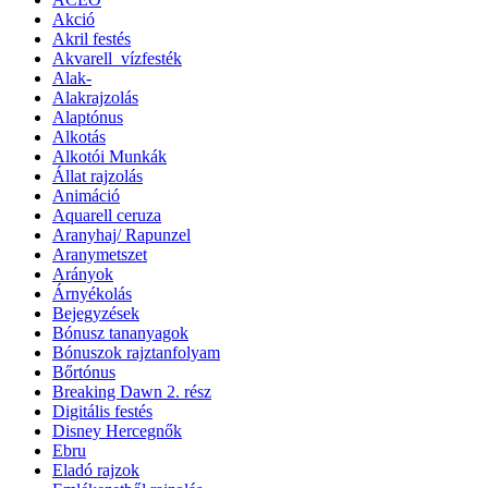
Akció
Akril festés
Akvarell_vízfesték
Alak-
Alakrajzolás
Alaptónus
Alkotás
Alkotói Munkák
Állat rajzolás
Animáció
Aquarell ceruza
Aranyhaj/ Rapunzel
Aranymetszet
Arányok
Árnyékolás
Bejegyzések
Bónusz tananyagok
Bónuszok rajztanfolyam
Bőrtónus
Breaking Dawn 2. rész
Digitális festés
Disney Hercegnők
Ebru
Eladó rajzok