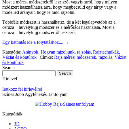
Most a mérési módszerekről lesz szó, vagyis arról, hogy milyen
módszert használhatsz arra, hogy megbecsüld egy tárgy vagy a
modelled arányait, hogy le tudd rajzolni.
Többféle módszert is használhatsz, de a két legalapvetőbb az a
ceruza – hüvelykujj módszer és a mérőrács használata. Most a
ceruza – hüvelykujj módszerről lesz szó.
Egy kattintás ide a folytatáshoz....
→
Kategória:
Arányok
,
Hogyan rajzoljunk
,
rajzolás
,
Rajztechnikák
,
Vázlat és kóntúrok
|
Címke:
Rajz mérési módszerek
,
rajzolás
,
Vázlat
és kontúrok
Search
Hírlevél
Iratkozz fel hírlevélre!
Színes Jobb Agyféltekés Tanfolyam
Kategóriák
3D
ACEO