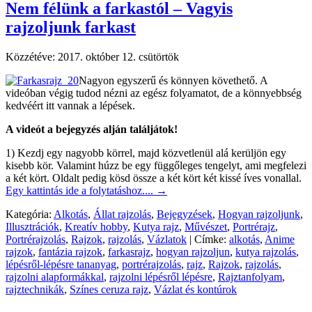
Nem félünk a farkastól – Vagyis
rajzoljunk farkast
Közzétéve:
2017. október 12. csütörtök
Nagyon egyszerű és könnyen követhető. A
videóban végig tudod nézni az egész folyamatot, de a könnyebbség
kedvéért itt vannak a lépések.
A videót a bejegyzés alján találjátok!
1) Kezdj egy nagyobb körrel, majd közvetlenül alá kerüljön egy
kisebb kör. Valamint húzz be egy függőleges tengelyt, ami megfelezi
a két kört. Oldalt pedig kösd össze a két kört két kissé íves vonallal.
Egy kattintás ide a folytatáshoz....
→
Kategória:
Alkotás
,
Állat rajzolás
,
Bejegyzések
,
Hogyan rajzoljunk
,
Illusztrációk
,
Kreatív hobby
,
Kutya rajz
,
Művészet
,
Portrérajz
,
Portrérajzolás
,
Rajzok
,
rajzolás
,
Vázlatok
|
Címke:
alkotás
,
Anime
rajzok
,
fantázia rajzok
,
farkasrajz
,
hogyan rajzoljun
,
kutya rajzolás
,
lépésről-lépésre tananyag
,
portrérajzolás
,
rajz
,
Rajzok
,
rajzolás
,
rajzolni alapformákkal
,
rajzolni lépésről lépésre
,
Rajztanfolyam
,
rajztechnikák
,
Színes ceruza rajz
,
Vázlat és kontúrok