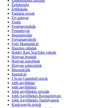
Emlékezetből rajzolás
Érdekesség
Értékskála
Fantázia rajzok
Fej arányai
Festés
Festéstechnikák
Festmények
figurarajzolás
Folyamatvideók
Fotó Manipuláció
Hasznos oldalak
Hobby Rajz YouTube videók
Hogyan fessünk
Hogyan rajzoljunk
Hogyan színezzünk
Illusztrációk
Inspiráció
J Scott Campbell rajzok
jobb agyfélteke
jobb agyféltekés
Jobb agyféltekés rajzolás
Jobb Agyféltekés Rajztanfolyam
Jobb Agyféltekés Tanfolyamok
Karácsonyfa rajzok