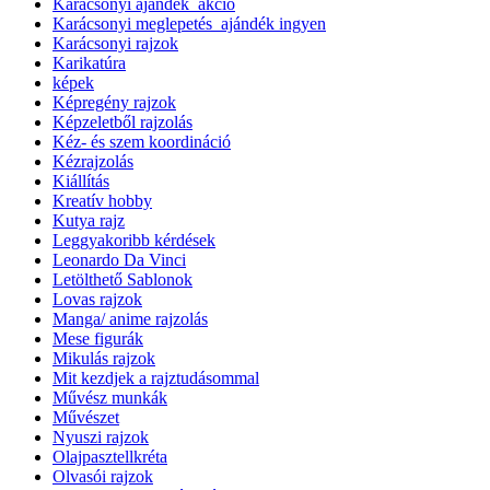
Karácsonyi ajándék_akció
Karácsonyi meglepetés_ajándék ingyen
Karácsonyi rajzok
Karikatúra
képek
Képregény rajzok
Képzeletből rajzolás
Kéz- és szem koordináció
Kézrajzolás
Kiállítás
Kreatív hobby
Kutya rajz
Leggyakoribb kérdések
Leonardo Da Vinci
Letölthető Sablonok
Lovas rajzok
Manga/ anime rajzolás
Mese figurák
Mikulás rajzok
Mit kezdjek a rajztudásommal
Művész munkák
Művészet
Nyuszi rajzok
Olajpasztellkréta
Olvasói rajzok