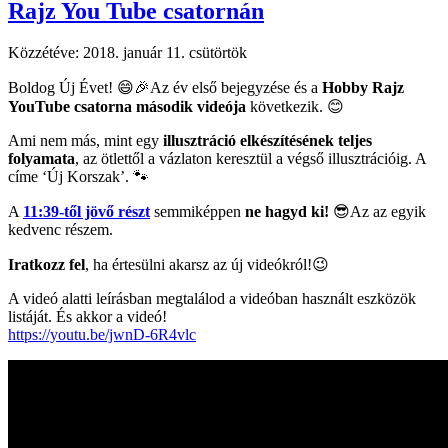
Rajz You Tube csatornán
Közzétéve:
2018. január 11. csütörtök
Boldog Új Évet! 😄🎉Az év első bejegyzése és a
Hobby Rajz
YouTube csatorna második videója
következik. 😊
Ami nem más, mint egy
illusztráció elkészítésének teljes
folyamata
, az ötlettől a vázlaton keresztül a végső illusztrációig. A
címe ‘Új Korszak’. 🐾
A
11:39-től jövő részt
semmiképpen
ne hagyd ki!
😎Az az egyik
kedvenc részem.
Iratkozz fel
, ha értesülni akarsz az új videókról!😉
A videó alatti leírásban megtalálod a videóban használt eszközök
listáját. És akkor a videó!
https://youtu.be/jwnD-6R4vlc