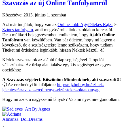
Szavazás az új Online Tanfolyamról
Közzétéve:
2013. június 1. szombat
Azt már tudjátok, hogy van az
Online Jobb Agyféltekés Rajz-
és
Színes tanfolyam
, amit megvásárolhattok az oldalon keresztül.
De a múltkori bejegyzésemben említettem, hogy
újabb Online
Tanfolyam
van készülőben. Van pár ötletem, hogy mi legyen a
következő, de a segítségetekre lenne szükségem, hogy tudjam
Titeket mi érdekelne leginkább, hiszen Nektek készül. 🙂
Kérlek szavazzatok az alábbi űrlap segítségével. 2 opcíót
választhatsz. Az űrlap alatt találsz egy kis segítséget az egyes
opciókhoz
A Szavazás végetért. Köszönöm Mindenkinek, aki szavazott!!!
🙂 Az eredményt itt találjátok:
http://rajzhobby.hu/szinek-
jelentese/szavazas-eredmenye-vizfestekes-oktatoanyag
Hogy mi azok a nagyszemű lányok? Valami ilyesmire gondoltam: