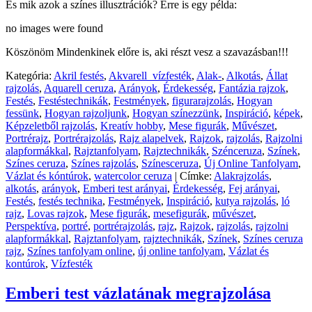
És mik azok a színes illusztrációk? Erre is egy példa:
no images were found
Köszönöm Mindenkinek előre is, aki részt vesz a szavazásban!!!
Kategória:
Akril festés
,
Akvarell_vízfesték
,
Alak-
,
Alkotás
,
Állat
rajzolás
,
Aquarell ceruza
,
Arányok
,
Érdekesség
,
Fantázia rajzok
,
Festés
,
Festéstechnikák
,
Festmények
,
figurarajzolás
,
Hogyan
fessünk
,
Hogyan rajzoljunk
,
Hogyan színezzünk
,
Inspiráció
,
képek
,
Képzeletből rajzolás
,
Kreatív hobby
,
Mese figurák
,
Művészet
,
Portrérajz
,
Portrérajzolás
,
Rajz alapelvek
,
Rajzok
,
rajzolás
,
Rajzolni
alapformákkal
,
Rajztanfolyam
,
Rajztechnikák
,
Szénceruza
,
Színek
,
Színes ceruza
,
Színes rajzolás
,
Színesceruza
,
Új Online Tanfolyam
,
Vázlat és kóntúrok
,
watercolor ceruza
|
Címke:
Alakrajzolás
,
alkotás
,
arányok
,
Emberi test arányai
,
Érdekesség
,
Fej arányai
,
Festés
,
festés technika
,
Festmények
,
Inspiráció
,
kutya rajzolás
,
ló
rajz
,
Lovas rajzok
,
Mese figurák
,
mesefigurák
,
művészet
,
Perspektíva
,
portré
,
portrérajzolás
,
rajz
,
Rajzok
,
rajzolás
,
rajzolni
alapformákkal
,
Rajztanfolyam
,
rajztechnikák
,
Színek
,
Színes ceruza
rajz
,
Színes tanfolyam online
,
új online tanfolyam
,
Vázlat és
kontúrok
,
Vízfesték
Emberi test vázlatának megrajzolása