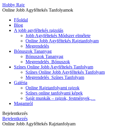
Hobby Rajz
Online Jobb Agyféltekés Tanfolyamok
Főoldal
Blog
A jobb agyféltekés rajzolás
Jobb Agyféltekés Módszer elmélete
Online Jobb Agyféltekés Rajztanfolyam
Megrendelés
Bónuszok Tananyag
Bónuszok Tananyag
Megrendelés_Bónuszok
Színes Online Jobb Agyféltekés Tanfolyam
Színes Online Jobb Agyféltekés Tanfolyam
Megrendelés_Színes Tanfolyam
Galéria
Online Rajztanfolyami rajzok
Színes online tanfolyami képek
Saját munkák – rajzok, festmények,…
Magamról
Bejelentkezés
Bejelentkezés
Online Jobb Agyféltekés Rajztanfolyam