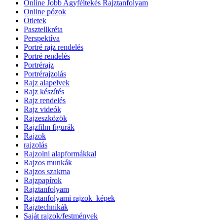
Online Jobb Agyféltekés Rajztanfolyam
Online pózok
Ötletek
Pasztellkréta
Perspektíva
Portré rajz rendelés
Portré rendelés
Portrérajz
Portrérajzolás
Rajz alapelvek
Rajz készítés
Rajz rendelés
Rajz videók
Rajzeszközök
Rajzfilm figurák
Rajzok
rajzolás
Rajzolni alapformákkal
Rajzos munkák
Rajzos szakma
Rajzpapírok
Rajztanfolyam
Rajztanfolyami rajzok_képek
Rajztechnikák
Saját rajzok/festmények