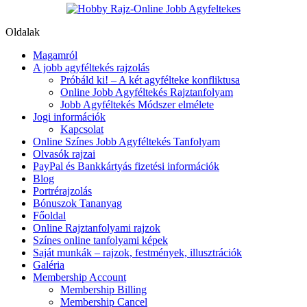
Oldalak
Magamról
A jobb agyféltekés rajzolás
Próbáld ki! – A két agyfélteke konfliktusa
Online Jobb Agyféltekés Rajztanfolyam
Jobb Agyféltekés Módszer elmélete
Jogi információk
Kapcsolat
Online Színes Jobb Agyféltekés Tanfolyam
Olvasók rajzai
PayPal és Bankkártyás fizetési információk
Blog
Portrérajzolás
Bónuszok Tananyag
Főoldal
Online Rajztanfolyami rajzok
Színes online tanfolyami képek
Saját munkák – rajzok, festmények, illusztrációk
Galéria
Membership Account
Membership Billing
Membership Cancel