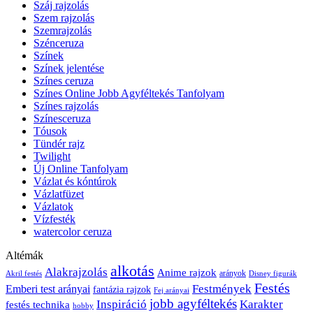
Száj rajzolás
Szem rajzolás
Szemrajzolás
Szénceruza
Színek
Színek jelentése
Színes ceruza
Színes Online Jobb Agyféltekés Tanfolyam
Színes rajzolás
Színesceruza
Tóusok
Tündér rajz
Twilight
Új Online Tanfolyam
Vázlat és kóntúrok
Vázlatfüzet
Vázlatok
Vízfesték
watercolor ceruza
Altémák
alkotás
Alakrajzolás
Anime rajzok
arányok
Akril festés
Disney figurák
Festés
Festmények
Emberi test arányai
fantázia rajzok
Fej arányai
jobb agyféltekés
Inspiráció
Karakter
festés technika
hobby