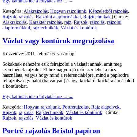
Egy kattintás ide a folytatáshoz....
→
Kategória:
Alakrajzolás
,
Hogyan rajzoljunk
,
Képzeletből rajzolás
,
Rajzok
,
rajzolás
,
Rajzolni alapformákkal
,
Rajztechnikák
|
Címke:
Alakrajzolás
,
Karakter rajzolás
,
rajz
,
Rajzok
,
rajzolás
,
rajzolni
alapformákkal
,
rajztechnikák
,
Vázlat és kontúrok
Vázlat vagy kontúrok megrajzolása
Közzétéve:
2011. február 6. vasárnap
Sokaknak nehezére esik felrajzolni a vázlatát annak, amit meg
szeretnének rajzolni. Ehhez nagyon jó módszer lehet a rács
használata, vagyis hogy mind a referenciaképre, mind a papírodra
felrajzolsz egy hálót (halványan) és így, kockáról kockára átmásolod
a kontúrokat.
Egy kattintás ide a folytatáshoz....
→
Kategória:
Hogyan rajzoljunk
,
Portrérajzolás
,
Rajz alapelvek
,
Rajzok
,
rajzolás
,
Rajztechnikák
,
Vázlat és kóntúrok
|
Címke:
Rajzok
,
rajzolás
,
Vázlat és kontúrok
Portré rajzolás Bristol papíron