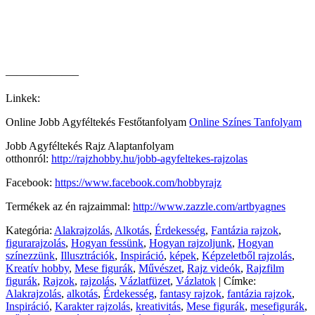
——————–
Linkek:
Online Jobb Agyféltekés Festőtanfolyam
Online Színes Tanfolyam
Jobb Agyféltekés Rajz Alaptanfolyam
otthonról:
http://rajzhobby.hu/jobb-agyfeltekes-rajzolas
Facebook:
https://www.facebook.com/hobbyrajz
Termékek az én rajzaimmal:
http://www.zazzle.com/artbyagnes
Kategória:
Alakrajzolás
,
Alkotás
,
Érdekesség
,
Fantázia rajzok
,
figurarajzolás
,
Hogyan fessünk
,
Hogyan rajzoljunk
,
Hogyan
színezzünk
,
Illusztrációk
,
Inspiráció
,
képek
,
Képzeletből rajzolás
,
Kreatív hobby
,
Mese figurák
,
Művészet
,
Rajz videók
,
Rajzfilm
figurák
,
Rajzok
,
rajzolás
,
Vázlatfüzet
,
Vázlatok
|
Címke:
Alakrajzolás
,
alkotás
,
Érdekesség
,
fantasy rajzok
,
fantázia rajzok
,
Inspiráció
,
Karakter rajzolás
,
kreativitás
,
Mese figurák
,
mesefigurák
,