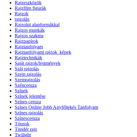
Rajzeszközök
Rajzfilm figurák
Rajzok
rajzolás
Rajzolni alapformákkal
Rajzos munkák
Rajzos szakma
Rajzpapírok
Rajztanfolyam
Rajztanfolyami rajzok_képek
Rajztechnikák
Saját rajzok/festmények
Száj rajzolás
Szem rajzolás
Szemrajzolás
Szénceruza
Színek
Színek jelentése
Színes ceruza
Színes Online Jobb Agyféltekés Tanfolyam
Színes rajzolás
Színesceruza
Tóusok
Tündér rajz
Twilight