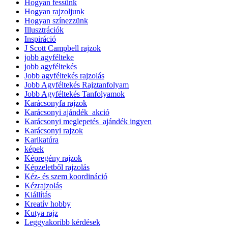
Hogyan fessünk
Hogyan rajzoljunk
Hogyan színezzünk
Illusztrációk
Inspiráció
J Scott Campbell rajzok
jobb agyfélteke
jobb agyféltekés
Jobb agyféltekés rajzolás
Jobb Agyféltekés Rajztanfolyam
Jobb Agyféltekés Tanfolyamok
Karácsonyfa rajzok
Karácsonyi ajándék_akció
Karácsonyi meglepetés_ajándék ingyen
Karácsonyi rajzok
Karikatúra
képek
Képregény rajzok
Képzeletből rajzolás
Kéz- és szem koordináció
Kézrajzolás
Kiállítás
Kreatív hobby
Kutya rajz
Leggyakoribb kérdések