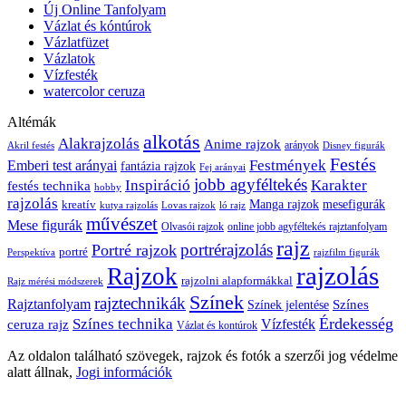
Új Online Tanfolyam
Vázlat és kóntúrok
Vázlatfüzet
Vázlatok
Vízfesték
watercolor ceruza
Altémák
alkotás
Alakrajzolás
Anime rajzok
arányok
Akril festés
Disney figurák
Festés
Festmények
Emberi test arányai
fantázia rajzok
Fej arányai
jobb agyféltekés
Inspiráció
Karakter
festés technika
hobby
rajzolás
kreatív
Manga rajzok
mesefigurák
kutya rajzolás
Lovas rajzok
ló rajz
művészet
Mese figurák
Olvasói rajzok
online jobb agyféltekés rajztanfolyam
rajz
portrérajzolás
Portré rajzok
portré
Perspektíva
rajzfilm figurák
rajzolás
Rajzok
rajzolni alapformákkal
Rajz mérési módszerek
Színek
rajztechnikák
Rajztanfolyam
Színes
Színek jelentése
Érdekesség
Színes technika
ceruza rajz
Vízfesték
Vázlat és kontúrok
Az oldalon található szövegek, rajzok és fotók a szerzői jog védelme
alatt állnak,
Jogi információk