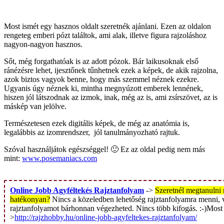
Most ismét egy hasznos oldalt szeretnék ajánlani. Ezen az oldalon
rengeteg emberi pózt találtok, ami alak, illetve figura rajzoláshoz
nagyon-nagyon hasznos.
Sőt, még forgathatóak is az adott pózok. Bár laikusoknak első
ránézésre lehet, ijesztőnek tűnhetnek ezek a képek, de akik rajzolna,
azok biztos vagyok benne, hogy más szemmel néznek ezekre.
Ugyanis úgy néznek ki, mintha megnyúzott emberek lennének,
hiszen jól látszodnak az izmok, inak, még az is, ami zsírszövet, az is
máskép van jelölve.
Természetesen ezek digitális képek, de még az anatómia is,
legalábbis az izomrendszer, jól tanulmányozható rajtuk.
Szóval használjátok egészséggel! 🙂 Ez az oldal pedig nem más
mint:
www.posemaniacs.com
Online Jobb Agyféltekés Rajztanfolyam
->
Szeretnél megtanulni r
hatékonyan?
Nincs a közeledben lehetőség rajztanfolyamra menni, v
rajztanfolyamot bárhonnan végezheted. Nincs több kifogás. :-)Most 
>
http://rajzhobby.hu/online-jobb-agyfeltekes-rajztanfolyam/