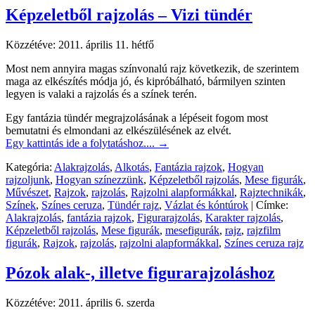
Képzeletből rajzolás – Vizi tündér
Közzétéve:
2011. április 11. hétfő
Most nem annyira magas színvonalú rajz következik, de szerintem
maga az elkészítés módja jó, és kipróbálható, bármilyen szinten
legyen is valaki a rajzolás és a színek terén.
Egy fantázia tündér megrajzolásának a lépéseit fogom most
bemutatni és elmondani az elkészülésének az elvét.
Egy kattintás ide a folytatáshoz....
→
Kategória:
Alakrajzolás
,
Alkotás
,
Fantázia rajzok
,
Hogyan
rajzoljunk
,
Hogyan színezzünk
,
Képzeletből rajzolás
,
Mese figurák
,
Művészet
,
Rajzok
,
rajzolás
,
Rajzolni alapformákkal
,
Rajztechnikák
,
Színek
,
Színes ceruza
,
Tündér rajz
,
Vázlat és kóntúrok
|
Címke:
Alakrajzolás
,
fantázia rajzok
,
Figurarajzolás
,
Karakter rajzolás
,
Képzeletből rajzolás
,
Mese figurák
,
mesefigurák
,
rajz
,
rajzfilm
figurák
,
Rajzok
,
rajzolás
,
rajzolni alapformákkal
,
Színes ceruza rajz
Pózok alak-, illetve figurarajzoláshoz
Közzétéve:
2011. április 6. szerda