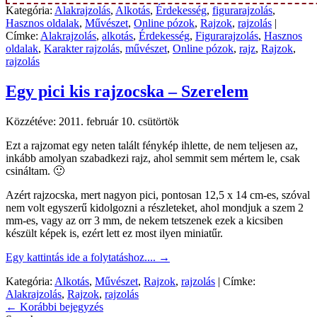
Kategória:
Alakrajzolás
,
Alkotás
,
Érdekesség
,
figurarajzolás
,
Hasznos oldalak
,
Művészet
,
Online pózok
,
Rajzok
,
rajzolás
|
Címke:
Alakrajzolás
,
alkotás
,
Érdekesség
,
Figurarajzolás
,
Hasznos
oldalak
,
Karakter rajzolás
,
művészet
,
Online pózok
,
rajz
,
Rajzok
,
rajzolás
Egy pici kis rajzocska – Szerelem
Közzétéve:
2011. február 10. csütörtök
Ezt a rajzomat egy neten talált fénykép ihlette, de nem teljesen az,
inkább amolyan szabadkezi rajz, ahol semmit sem mértem le, csak
csináltam. 🙂
Azért rajzocska, mert nagyon pici, pontosan 12,5 x 14 cm-es, szóval
nem volt egyszerű kidolgozni a részleteket, ahol mondjuk a szem 2
mm-es, vagy az orr 3 mm, de nekem tetszenek ezek a kicsiben
készült képek is, ezért lett ez most ilyen miniatűr.
Egy kattintás ide a folytatáshoz....
→
Kategória:
Alkotás
,
Művészet
,
Rajzok
,
rajzolás
|
Címke:
Alakrajzolás
,
Rajzok
,
rajzolás
←
Korábbi bejegyzés