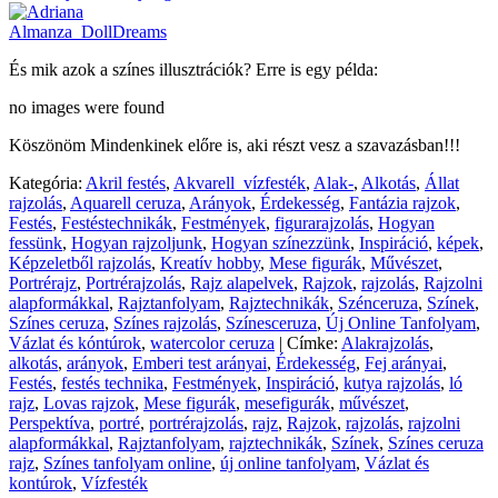
És mik azok a színes illusztrációk? Erre is egy példa:
no images were found
Köszönöm Mindenkinek előre is, aki részt vesz a szavazásban!!!
Kategória:
Akril festés
,
Akvarell_vízfesték
,
Alak-
,
Alkotás
,
Állat
rajzolás
,
Aquarell ceruza
,
Arányok
,
Érdekesség
,
Fantázia rajzok
,
Festés
,
Festéstechnikák
,
Festmények
,
figurarajzolás
,
Hogyan
fessünk
,
Hogyan rajzoljunk
,
Hogyan színezzünk
,
Inspiráció
,
képek
,
Képzeletből rajzolás
,
Kreatív hobby
,
Mese figurák
,
Művészet
,
Portrérajz
,
Portrérajzolás
,
Rajz alapelvek
,
Rajzok
,
rajzolás
,
Rajzolni
alapformákkal
,
Rajztanfolyam
,
Rajztechnikák
,
Szénceruza
,
Színek
,
Színes ceruza
,
Színes rajzolás
,
Színesceruza
,
Új Online Tanfolyam
,
Vázlat és kóntúrok
,
watercolor ceruza
|
Címke:
Alakrajzolás
,
alkotás
,
arányok
,
Emberi test arányai
,
Érdekesség
,
Fej arányai
,
Festés
,
festés technika
,
Festmények
,
Inspiráció
,
kutya rajzolás
,
ló
rajz
,
Lovas rajzok
,
Mese figurák
,
mesefigurák
,
művészet
,
Perspektíva
,
portré
,
portrérajzolás
,
rajz
,
Rajzok
,
rajzolás
,
rajzolni
alapformákkal
,
Rajztanfolyam
,
rajztechnikák
,
Színek
,
Színes ceruza
rajz
,
Színes tanfolyam online
,
új online tanfolyam
,
Vázlat és
kontúrok
,
Vízfesték