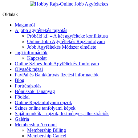
Oldalak
Magamról
A jobb agyféltekés rajzolás
Próbáld ki! – A két agyfélteke konfliktusa
Online Jobb Agyféltekés Rajztanfolyam
Jobb Agyféltekés Módszer elmélete
Jogi információk
Kapcsolat
Online Színes Jobb Agyféltekés Tanfolyam
Olvasók rajzai
PayPal és Bankkártyás fizetési információk
Blog
Portrérajzolás
Bónuszok Tananyag
Főoldal
Online Rajztanfolyami rajzok
Színes online tanfolyami képek
Saját munkák – rajzok, festmények, illusztrációk
Galéria
Membership Account
Membership Billing
Membership Cancel