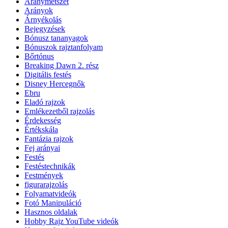
Aranymetszet
Arányok
Árnyékolás
Bejegyzések
Bónusz tananyagok
Bónuszok rajztanfolyam
Bőrtónus
Breaking Dawn 2. rész
Digitális festés
Disney Hercegnők
Ebru
Eladó rajzok
Emlékezetből rajzolás
Érdekesség
Értékskála
Fantázia rajzok
Fej arányai
Festés
Festéstechnikák
Festmények
figurarajzolás
Folyamatvideók
Fotó Manipuláció
Hasznos oldalak
Hobby Rajz YouTube videók