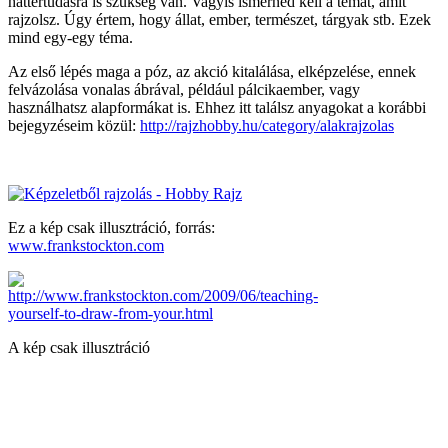
háttértudásra is szükség van. Vagyis ismerned kell a témát, amit
rajzolsz. Úgy értem, hogy állat, ember, természet, tárgyak stb. Ezek
mind egy-egy téma.
Az első lépés maga a póz, az akció kitalálása, elképzelése, ennek
felvázolása vonalas ábrával, például pálcikaember, vagy
használhatsz alapformákat is. Ehhez itt találsz anyagokat a korábbi
bejegyzéseim közül:
http://rajzhobby.hu/category/alakrajzolas
Ez a kép csak illusztráció, forrás:
www.frankstockton.com
A kép csak illusztráció