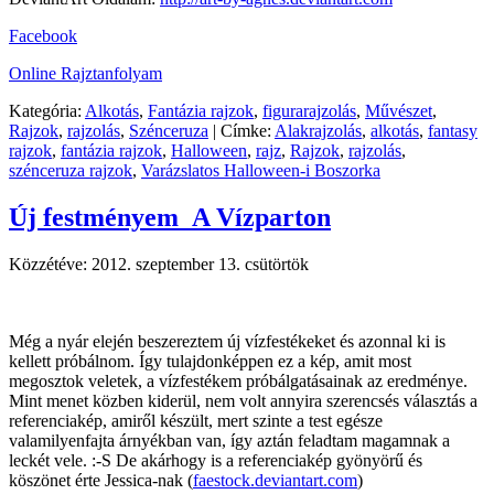
Facebook
Online Rajztanfolyam
Kategória:
Alkotás
,
Fantázia rajzok
,
figurarajzolás
,
Művészet
,
Rajzok
,
rajzolás
,
Szénceruza
|
Címke:
Alakrajzolás
,
alkotás
,
fantasy
rajzok
,
fantázia rajzok
,
Halloween
,
rajz
,
Rajzok
,
rajzolás
,
szénceruza rajzok
,
Varázslatos Halloween-i Boszorka
Új festményem_A Vízparton
Közzétéve:
2012. szeptember 13. csütörtök
Még a nyár elején beszereztem új vízfestékeket és azonnal ki is
kellett próbálnom. Így tulajdonképpen ez a kép, amit most
megosztok veletek, a vízfestékem próbálgatásainak az eredménye.
Mint menet közben kiderül, nem volt annyira szerencsés választás a
referenciakép, amiről készült, mert szinte a test egésze
valamilyenfajta árnyékban van, így aztán feladtam magamnak a
leckét vele. :-S De akárhogy is a referenciakép gyönyörű és
köszönet érte Jessica-nak (
faestock.deviantart.com
)