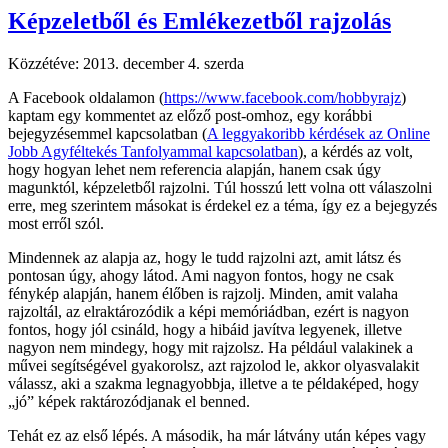
Képzeletből és Emlékezetből rajzolás
Közzétéve:
2013. december 4. szerda
A Facebook oldalamon (
https://www.facebook.com/hobbyrajz
)
kaptam egy kommentet az előző post-omhoz, egy korábbi
bejegyzésemmel kapcsolatban (
A leggyakoribb kérdések az Online
Jobb Agyféltekés Tanfolyammal kapcsolatban
), a kérdés az volt,
hogy hogyan lehet nem referencia alapján, hanem csak úgy
magunktól, képzeletből rajzolni. Túl hosszú lett volna ott válaszolni
erre, meg szerintem másokat is érdekel ez a téma, így ez a bejegyzés
most erről szól.
Mindennek az alapja az, hogy le tudd rajzolni azt, amit látsz és
pontosan úgy, ahogy látod. Ami nagyon fontos, hogy ne csak
fénykép alapján, hanem élőben is rajzolj. Minden, amit valaha
rajzoltál, az elraktározódik a képi memóriádban, ezért is nagyon
fontos, hogy jól csináld, hogy a hibáid javítva legyenek, illetve
nagyon nem mindegy, hogy mit rajzolsz. Ha például valakinek a
művei segítségével gyakorolsz, azt rajzolod le, akkor olyasvalakit
válassz, aki a szakma legnagyobbja, illetve a te példaképed, hogy
„jó” képek raktározódjanak el benned.
Tehát ez az első lépés. A második, ha már látvány után képes vagy