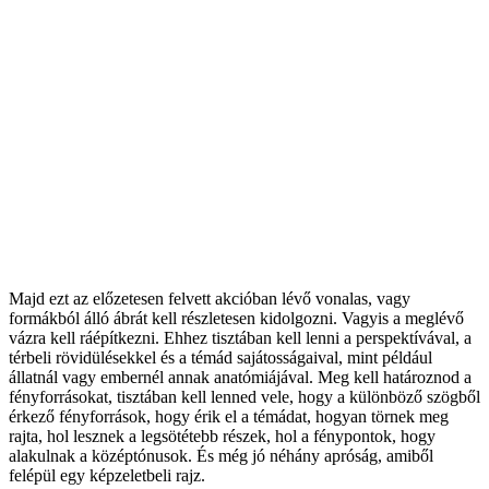
Majd ezt az előzetesen felvett akcióban lévő vonalas, vagy
formákból álló ábrát kell részletesen kidolgozni. Vagyis a meglévő
vázra kell ráépítkezni. Ehhez tisztában kell lenni a perspektívával, a
térbeli rövidülésekkel és a témád sajátosságaival, mint például
állatnál vagy embernél annak anatómiájával. Meg kell határoznod a
fényforrásokat, tisztában kell lenned vele, hogy a különböző szögből
érkező fényforrások, hogy érik el a témádat, hogyan törnek meg
rajta, hol lesznek a legsötétebb részek, hol a fénypontok, hogy
alakulnak a középtónusok. És még jó néhány apróság, amiből
felépül egy képzeletbeli rajz.