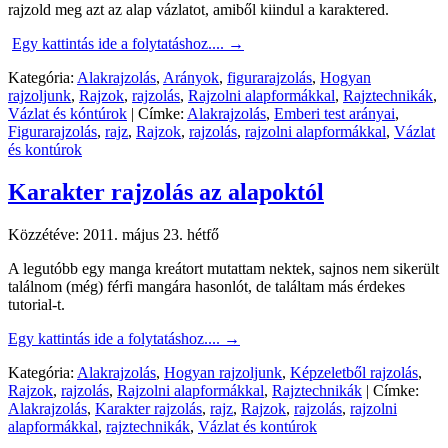
rajzold meg azt az alap vázlatot, amiből kiindul a karaktered.
Egy kattintás ide a folytatáshoz....
→
Kategória:
Alakrajzolás
,
Arányok
,
figurarajzolás
,
Hogyan
rajzoljunk
,
Rajzok
,
rajzolás
,
Rajzolni alapformákkal
,
Rajztechnikák
,
Vázlat és kóntúrok
|
Címke:
Alakrajzolás
,
Emberi test arányai
,
Figurarajzolás
,
rajz
,
Rajzok
,
rajzolás
,
rajzolni alapformákkal
,
Vázlat
és kontúrok
Karakter rajzolás az alapoktól
Közzétéve:
2011. május 23. hétfő
A legutóbb egy manga kreátort mutattam nektek, sajnos nem sikerült
találnom (még) férfi mangára hasonlót, de találtam más érdekes
tutorial-t.
Egy kattintás ide a folytatáshoz....
→
Kategória:
Alakrajzolás
,
Hogyan rajzoljunk
,
Képzeletből rajzolás
,
Rajzok
,
rajzolás
,
Rajzolni alapformákkal
,
Rajztechnikák
|
Címke:
Alakrajzolás
,
Karakter rajzolás
,
rajz
,
Rajzok
,
rajzolás
,
rajzolni
alapformákkal
,
rajztechnikák
,
Vázlat és kontúrok