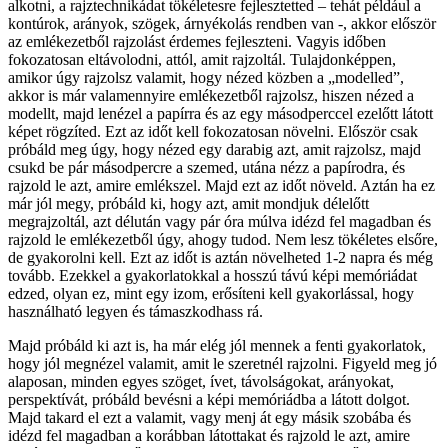
alkotni, a rajztechnikádat tökéletesre fejlesztetted – tehát például a
kontúrok, arányok, szögek, árnyékolás rendben van -, akkor először
az emlékezetből rajzolást érdemes fejleszteni. Vagyis időben
fokozatosan eltávolodni, attól, amit rajzoltál. Tulajdonképpen,
amikor úgy rajzolsz valamit, hogy nézed közben a „modelled”,
akkor is már valamennyire emlékezetből rajzolsz, hiszen nézed a
modellt, majd lenézel a papírra és az egy másodperccel ezelőtt látott
képet rögzíted. Ezt az időt kell fokozatosan növelni. Először csak
próbáld meg úgy, hogy nézed egy darabig azt, amit rajzolsz, majd
csukd be pár másodpercre a szemed, utána nézz a papírodra, és
rajzold le azt, amire emlékszel. Majd ezt az időt növeld. Aztán ha ez
már jól megy, próbáld ki, hogy azt, amit mondjuk délelőtt
megrajzoltál, azt délután vagy pár óra múlva idézd fel magadban és
rajzold le emlékezetből úgy, ahogy tudod. Nem lesz tökéletes elsőre,
de gyakorolni kell. Ezt az időt is aztán növelheted 1-2 napra és még
tovább. Ezekkel a gyakorlatokkal a hosszú távú képi memóriádat
edzed, olyan ez, mint egy izom, erősíteni kell gyakorlással, hogy
használható legyen és támaszkodhass rá.
Majd próbáld ki azt is, ha már elég jól mennek a fenti gyakorlatok,
hogy jól megnézel valamit, amit le szeretnél rajzolni. Figyeld meg jó
alaposan, minden egyes szöget, ívet, távolságokat, arányokat,
perspektívát, próbáld bevésni a képi memóriádba a látott dolgot.
Majd takard el ezt a valamit, vagy menj át egy másik szobába és
idézd fel magadban a korábban látottakat és rajzold le azt, amire