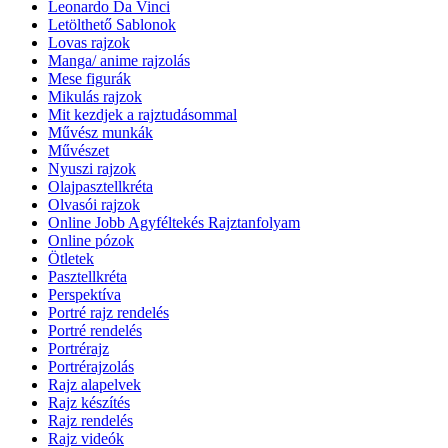
Leonardo Da Vinci
Letölthető Sablonok
Lovas rajzok
Manga/ anime rajzolás
Mese figurák
Mikulás rajzok
Mit kezdjek a rajztudásommal
Művész munkák
Művészet
Nyuszi rajzok
Olajpasztellkréta
Olvasói rajzok
Online Jobb Agyféltekés Rajztanfolyam
Online pózok
Ötletek
Pasztellkréta
Perspektíva
Portré rajz rendelés
Portré rendelés
Portrérajz
Portrérajzolás
Rajz alapelvek
Rajz készítés
Rajz rendelés
Rajz videók