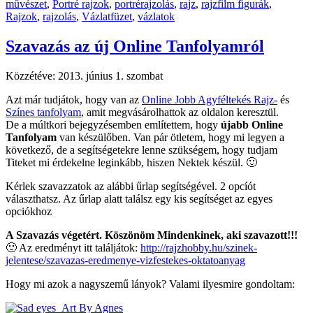
művészet
,
Portré rajzok
,
portrérajzolás
,
rajz
,
rajzfilm figurák
,
Rajzok
,
rajzolás
,
Vázlatfüzet
,
vázlatok
Szavazás az új Online Tanfolyamról
Közzétéve:
2013. június 1. szombat
Azt már tudjátok, hogy van az
Online Jobb Agyféltekés Rajz-
és
Színes tanfolyam
, amit megvásárolhattok az oldalon keresztül.
De a múltkori bejegyzésemben említettem, hogy
újabb Online
Tanfolyam
van készülőben. Van pár ötletem, hogy mi legyen a
következő, de a segítségetekre lenne szükségem, hogy tudjam
Titeket mi érdekelne leginkább, hiszen Nektek készül. 🙂
Kérlek szavazzatok az alábbi űrlap segítségével. 2 opcíót
választhatsz. Az űrlap alatt találsz egy kis segítséget az egyes
opciókhoz
A Szavazás végetért. Köszönöm Mindenkinek, aki szavazott!!!
🙂 Az eredményt itt találjátok:
http://rajzhobby.hu/szinek-
jelentese/szavazas-eredmenye-vizfestekes-oktatoanyag
Hogy mi azok a nagyszemű lányok? Valami ilyesmire gondoltam: