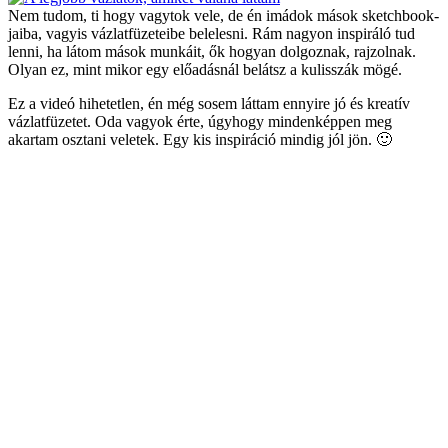
Nem tudom, ti hogy vagytok vele, de én imádok mások sketchbook-
jaiba, vagyis vázlatfüzeteibe belelesni. Rám nagyon inspiráló tud
lenni, ha látom mások munkáit, ők hogyan dolgoznak, rajzolnak.
Olyan ez, mint mikor egy előadásnál belátsz a kulisszák mögé.
Ez a videó hihetetlen, én még sosem láttam ennyire jó és kreatív
vázlatfüzetet. Oda vagyok érte, úgyhogy mindenképpen meg
akartam osztani veletek. Egy kis inspiráció mindig jól jön. 🙂