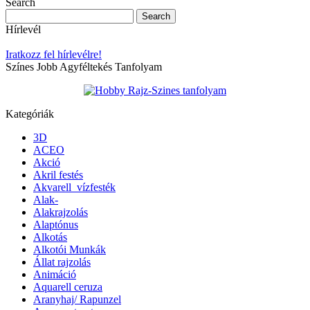
Search
Hírlevél
Iratkozz fel hírlevélre!
Színes Jobb Agyféltekés Tanfolyam
Kategóriák
3D
ACEO
Akció
Akril festés
Akvarell_vízfesték
Alak-
Alakrajzolás
Alaptónus
Alkotás
Alkotói Munkák
Állat rajzolás
Animáció
Aquarell ceruza
Aranyhaj/ Rapunzel