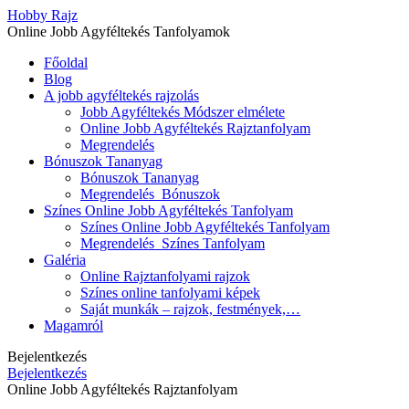
Hobby Rajz
Online Jobb Agyféltekés Tanfolyamok
Főoldal
Blog
A jobb agyféltekés rajzolás
Jobb Agyféltekés Módszer elmélete
Online Jobb Agyféltekés Rajztanfolyam
Megrendelés
Bónuszok Tananyag
Bónuszok Tananyag
Megrendelés_Bónuszok
Színes Online Jobb Agyféltekés Tanfolyam
Színes Online Jobb Agyféltekés Tanfolyam
Megrendelés_Színes Tanfolyam
Galéria
Online Rajztanfolyami rajzok
Színes online tanfolyami képek
Saját munkák – rajzok, festmények,…
Magamról
Bejelentkezés
Bejelentkezés
Online Jobb Agyféltekés Rajztanfolyam