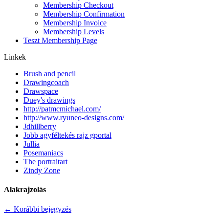
Membership Checkout
Membership Confirmation
Membership Invoice
Membership Levels
Teszt Membership Page
Linkek
Brush and pencil
Drawingcoach
Drawspace
Duey's drawings
http://patmcmichael.com/
http://www.ryuneo-designs.com/
Jdhillberry
Jobb agyféltekés rajz gportal
Jullia
Posemaniacs
The portraitart
Zindy Zone
Alakrajzolás
←
Korábbi bejegyzés