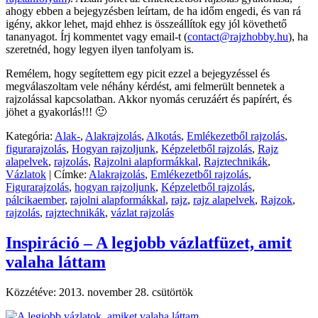
ahogy ebben a bejegyzésben leírtam, de ha időm engedi, és van rá
igény, akkor lehet, majd ehhez is összeállítok egy jól követhető
tananyagot. Írj kommentet vagy email-t (
contact@rajzhobby.hu
), ha
szeretnéd, hogy legyen ilyen tanfolyam is.
Remélem, hogy segítettem egy picit ezzel a bejegyzéssel és
megválaszoltam vele néhány kérdést, ami felmerült bennetek a
rajzolással kapcsolatban. Akkor nyomás ceruzáért és papírért, és
jöhet a gyakorlás!!! 🙂
Kategória:
Alak-
,
Alakrajzolás
,
Alkotás
,
Emlékezetből rajzolás
,
figurarajzolás
,
Hogyan rajzoljunk
,
Képzeletből rajzolás
,
Rajz
alapelvek
,
rajzolás
,
Rajzolni alapformákkal
,
Rajztechnikák
,
Vázlatok
|
Címke:
Alakrajzolás
,
Emlékezetből rajzolás
,
Figurarajzolás
,
hogyan rajzoljunk
,
Képzeletből rajzolás
,
pálcikaember
,
rajolni alapformákkal
,
rajz
,
rajz alapelvek
,
Rajzok
,
rajzolás
,
rajztechnikák
,
vázlat rajzolás
Inspiráció – A legjobb vázlatfüzet, amit
valaha láttam
Közzétéve:
2013. november 28. csütörtök