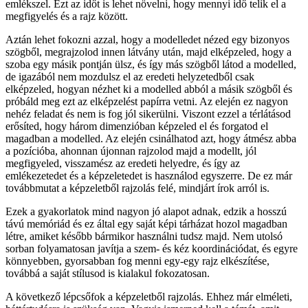
emlékszel. Ezt az időt is lehet növelni, hogy mennyi idő telik el a
megfigyelés és a rajz között.
Aztán lehet fokozni azzal, hogy a modelledet nézed egy bizonyos
szögből, megrajzolod innen látvány után, majd elképzeled, hogy a
szoba egy másik pontján ülsz, és így más szögből látod a modelled,
de igazából nem mozdulsz el az eredeti helyzetedből csak
elképzeled, hogyan nézhet ki a modelled abból a másik szögből és
próbáld meg ezt az elképzelést papírra vetni. Az elején ez nagyon
nehéz feladat és nem is fog jól sikerülni. Viszont ezzel a térlátásod
erősíted, hogy három dimenzióban képzeled el és forgatod el
magadban a modelled. Az elején csinálhatod azt, hogy átmész abba
a pozícióba, ahonnan újonnan rajzolod majd a modellt, jól
megfigyeled, visszamész az eredeti helyedre, és így az
emlékezetedet és a képzeletedet is használod egyszerre. De ez már
továbbmutat a képzeletből rajzolás felé, mindjárt írok arról is.
Ezek a gyakorlatok mind nagyon jó alapot adnak, edzik a hosszú
távú memóriád és ez által egy saját képi tárházat hozol magadban
létre, amiket később bármikor használni tudsz majd. Nem utolsó
sorban folyamatosan javítja a szem- és kéz koordinációdat, és egyre
könnyebben, gyorsabban fog menni egy-egy rajz elkészítése,
továbbá a saját stílusod is kialakul fokozatosan.
A következő lépcsőfok a képzeletből rajzolás. Ehhez már elméleti,