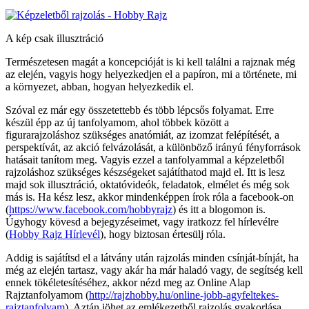
A kép csak illusztráció
Természetesen magát a koncepcióját is ki kell találni a rajznak még
az elején, vagyis hogy helyezkedjen el a papíron, mi a története, mi
a környezet, abban, hogyan helyezkedik el.
Szóval ez már egy összetettebb és több lépcsős folyamat. Erre
készül épp az új tanfolyamom, ahol többek között a
figurarajzoláshoz szükséges anatómiát, az izomzat felépítését, a
perspektívát, az akció felvázolását, a különböző irányú fényforrások
hatásait tanítom meg. Vagyis ezzel a tanfolyammal a képzeletből
rajzoláshoz szükséges készségeket sajátíthatod majd el. Itt is lesz
majd sok illusztráció, oktatóvideók, feladatok, elmélet és még sok
más is. Ha kész lesz, akkor mindenképpen írok róla a facebook-on
(
https://www.facebook.com/hobbyrajz
) és itt a blogomon is.
Úgyhogy kövesd a bejegyzéseimet, vagy iratkozz fel hírlevélre
(
Hobby Rajz Hírlevél
), hogy biztosan értesülj róla.
Addig is sajátítsd el a látvány után rajzolás minden csínját-bínját, ha
még az elején tartasz, vagy akár ha már haladó vagy, de segítség kell
ennek tökéletesítéséhez, akkor nézd meg az Online Alap
Rajztanfolyamom (
http://rajzhobby.hu/online-jobb-agyfeltekes-
rajztanfolyam
). Aztán jöhet az emlékezetből rajzolás gyakorlása,