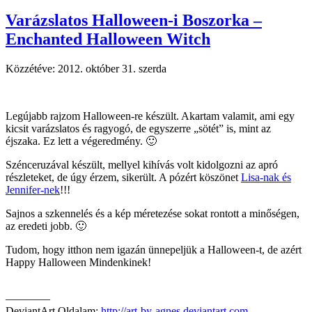
Varázslatos Halloween-i Boszorka –
Enchanted Halloween Witch
Közzétéve:
2012. október 31. szerda
Legújabb rajzom Halloween-re készült. Akartam valamit, ami egy
kicsit varázslatos és ragyogó, de egyszerre „sötét” is, mint az
éjszaka. Ez lett a végeredmény. 🙂
Szénceruzával készült, mellyel kihívás volt kidolgozni az apró
részleteket, de úgy érzem, sikerült. A pózért köszönet
Lisa-nak és
Jennifer-nek
!!!
Sajnos a szkennelés és a kép méretezése sokat rontott a minőségen,
az eredeti jobb. 🙂
Tudom, hogy itthon nem igazán ünnepeljük a Halloween-t, de azért
Happy Halloween Mindenkinek!
————
DeviantArt Oldalam:
http://art-by-agnes.deviantart.com