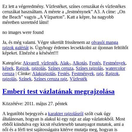
Ez lett a végeredmény. Vízfestéket, színes ceruzákat és vízfestékes
ceruzákat használtam. A mérete a „festménynek” A3. A címe: „On
the Beach” vagyis „A Vízparton”. Katt a képre, ha nagyobb
méretben szeretnéd látni!
no images were found
Ja, és még valami. Végre sikerült frissítenem az
olvasói manga
rajzok galériát
is. Úgyhogy érdemes lecsekkolni az újonnan feltöltőt
képeket. Elnézést a késésért!!!
Kategória:
Akvarell_vízfesték
,
Alak-
,
Alkotás
,
Festés
,
Festmények
,
képek
,
Rajzok
,
rajzolás
,
Színes ceruza
,
Színes rajzolás
,
watercolor
ceruza
|
Címke:
Alakrajzolás
,
Festés
,
Festmények
,
rajz
,
Rajzok
,
rajzolás
,
Színek
,
Színes ceruza rajz
,
Vízfesték
Emberi test vázlatának megrajzolása
Közzétéve:
2011. május 27. péntek
A legutóbbi bejegyzés a
karakter rajzolásról
szólt csak úgy
általánosan, hogyan is alakul ki egy rajz az alap vázlatokból. Most
ebből kiindulva egy kicsit részletesebb tananyagot mutatok, ami a
női és a férfi test sajátosságaira kitérve mutatja meg, hogyan is