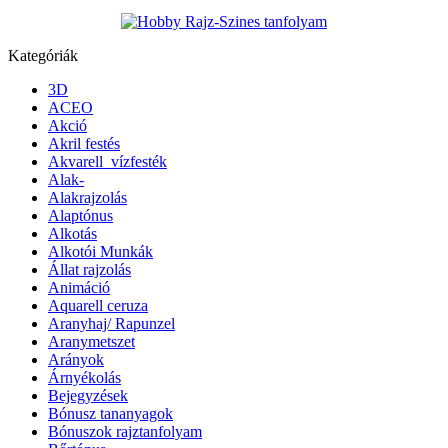
Kategóriák
3D
ACEO
Akció
Akril festés
Akvarell_vízfesték
Alak-
Alakrajzolás
Alaptónus
Alkotás
Alkotói Munkák
Állat rajzolás
Animáció
Aquarell ceruza
Aranyhaj/ Rapunzel
Aranymetszet
Arányok
Árnyékolás
Bejegyzések
Bónusz tananyagok
Bónuszok rajztanfolyam