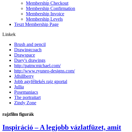
Membership Checkout
Membership Confirmation
Membership Invoice
Membership Levels
Teszt Membership Page
Linkek
Brush and pencil
Drawingcoach
Drawspace
Duey's drawings
http://patmcmichael.com/
http://www.ryuneo-designs.com/
Jdhillberry
Jobb agyféltekés rajz gportal
Jullia
Posemaniacs
The portraitart
Zindy Zone
rajzfilm figurák
Inspiráció – A legjobb vázlatfüzet, amit