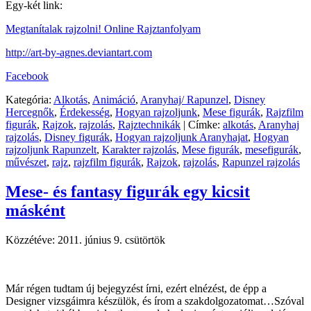
Egy-két link:
Megtanítalak rajzolni! Online Rajztanfolyam
http://art-by-agnes.deviantart.com
Facebook
Kategória:
Alkotás
,
Animáció
,
Aranyhaj/ Rapunzel
,
Disney
Hercegnők
,
Érdekesség
,
Hogyan rajzoljunk
,
Mese figurák
,
Rajzfilm
figurák
,
Rajzok
,
rajzolás
,
Rajztechnikák
|
Címke:
alkotás
,
Aranyhaj
rajzolás
,
Disney figurák
,
Hogyan rajzoljunk Aranyhajat
,
Hogyan
rajzoljunk Rapunzelt
,
Karakter rajzolás
,
Mese figurák
,
mesefigurák
,
művészet
,
rajz
,
rajzfilm figurák
,
Rajzok
,
rajzolás
,
Rapunzel rajzolás
Mese- és fantasy figurák egy kicsit
másként
Közzétéve:
2011. június 9. csütörtök
Már régen tudtam új bejegyzést írni, ezért elnézést, de épp a
Designer vizsgáimra készülök, és írom a szakdolgozatomat…Szóval