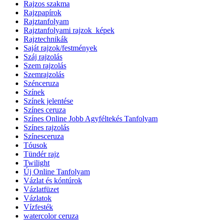
Rajzos szakma
Rajzpapírok
Rajztanfolyam
Rajztanfolyami rajzok_képek
Rajztechnikák
Saját rajzok/festmények
Száj rajzolás
Szem rajzolás
Szemrajzolás
Szénceruza
Színek
Színek jelentése
Színes ceruza
Színes Online Jobb Agyféltekés Tanfolyam
Színes rajzolás
Színesceruza
Tóusok
Tündér rajz
Twilight
Új Online Tanfolyam
Vázlat és kóntúrok
Vázlatfüzet
Vázlatok
Vízfesték
watercolor ceruza