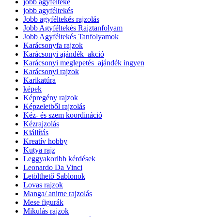
jobb agyfélteke
jobb agyféltekés
Jobb agyféltekés rajzolás
Jobb Agyféltekés Rajztanfolyam
Jobb Agyféltekés Tanfolyamok
Karácsonyfa rajzok
Karácsonyi ajándék_akció
Karácsonyi meglepetés_ajándék ingyen
Karácsonyi rajzok
Karikatúra
képek
Képregény rajzok
Képzeletből rajzolás
Kéz- és szem koordináció
Kézrajzolás
Kiállítás
Kreatív hobby
Kutya rajz
Leggyakoribb kérdések
Leonardo Da Vinci
Letölthető Sablonok
Lovas rajzok
Manga/ anime rajzolás
Mese figurák
Mikulás rajzok