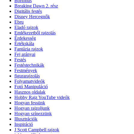
Bőrtónus
Breaking Dawn 2. rész
Digitális festés
Disney Hercegnők
Ebru
Eladó rajzok
Emlékezetből rajzolás
Érdekesség
Értékskála
Fantázia rajzok
Fej arányai
Festés
Festéstechnikák
Festmények
figurarajzolás
Folyamatvideók
Fotó Manipuláció
Hasznos oldalak
Hobby Rajz YouTube videók
Hogyan fessünk
Hogyan rajzoljunk
Hogyan színezzünk
Illusztrációk
Inspiráció
J Scott Campbell rajzok