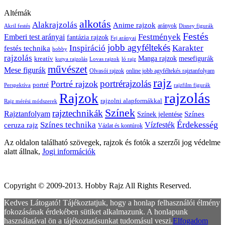
Altémák
alkotás
Alakrajzolás
Anime rajzok
arányok
Akril festés
Disney figurák
Festés
Festmények
Emberi test arányai
fantázia rajzok
Fej arányai
jobb agyféltekés
Inspiráció
Karakter
festés technika
hobby
rajzolás
kreatív
Manga rajzok
mesefigurák
kutya rajzolás
Lovas rajzok
ló rajz
művészet
Mese figurák
Olvasói rajzok
online jobb agyféltekés rajztanfolyam
rajz
portrérajzolás
Portré rajzok
portré
Perspektíva
rajzfilm figurák
rajzolás
Rajzok
rajzolni alapformákkal
Rajz mérési módszerek
Színek
rajztechnikák
Rajztanfolyam
Színes
Színek jelentése
Érdekesség
Színes technika
ceruza rajz
Vízfesték
Vázlat és kontúrok
Az oldalon található szövegek, rajzok és fotók a szerzői jog védelme
alatt állnak,
Jogi információk
Copyright © 2009-2013. Hobby Rajz All Rights Reserved.
Kedves Látogató! Tájékoztatjuk, hogy a honlap felhasználói élmény
fokozásának érdekében sütiket alkalmazunk. A honlapunk
használatával ön a tájékoztatásunkat tudomásul veszi.
Elfogadom