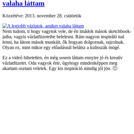
valaha láttam
Közzétéve:
2013. november 28. csütörtök
Nem tudom, ti hogy vagytok vele, de én imádok mások sketchbook-
jaiba, vagyis vázlatfüzeteibe belelesni. Rám nagyon inspiráló tud
lenni, ha látom mások munkáit, ők hogyan dolgoznak, rajzolnak.
Olyan ez, mint mikor egy előadásnál belátsz a kulisszák mögé.
Ez a videó hihetetlen, én még sosem láttam ennyire jó és kreatív
vázlatfüzetet. Oda vagyok érte, úgyhogy mindenképpen meg
akartam osztani veletek. Egy kis inspiráció mindig jól jön. 🙂