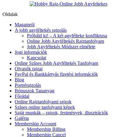
Oldalak
Magamról
A jobb agyféltekés rajzolás
Próbáld ki! – A két agyfélteke konfliktusa
Online Jobb Agyféltekés Rajztanfolyam
Jobb Agyféltekés Módszer elmélete
Jogi információk
Kapcsolat
Online Színes Jobb Agyféltekés Tanfolyam
Olvasók rajzai
PayPal és Bankkártyás fizetési információk
Blog
Portrérajzolás
Bónuszok Tananyag
Főoldal
Online Rajztanfolyami rajzok
Színes online tanfolyami képek
Saját munkák – rajzok, festmények, illusztrációk
Galéria
Membership Account
Membership Billing
Membership Cancel