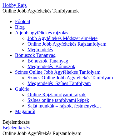
Hobby Rajz
Online Jobb Agyféltekés Tanfolyamok
Főoldal
Blog
A jobb agyféltekés rajzolás
Jobb Agyféltekés Módszer elmélete
Online Jobb Agyféltekés Rajztanfolyam
Megrendelés
Bónuszok Tananyag
Bónuszok Tananyag
Megrendelés_Bónuszok
Színes Online Jobb Agyféltekés Tanfolyam
Színes Online Jobb Agyféltekés Tanfolyam
Megrendelés_Színes Tanfolyam
Galéria
Online Rajztanfolyami rajzok
Színes online tanfolyami képek
Saját munkák – rajzok, festmények,…
Magamról
Bejelentkezés
Bejelentkezés
Online Jobb Agyféltekés Rajztanfolyam