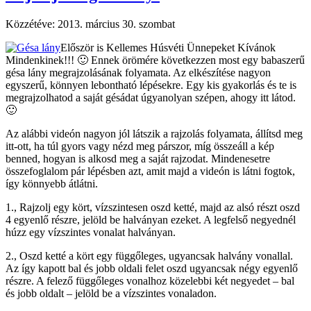
Közzétéve:
2013. március 30. szombat
Először is Kellemes Húsvéti Ünnepeket Kívánok
Mindenkinek!!! 🙂 Ennek örömére következzen most egy babaszerű
gésa lány megrajzolásának folyamata. Az elkészítése nagyon
egyszerű, könnyen lebontható lépésekre. Egy kis gyakorlás és te is
megrajzolhatod a saját gésádat úgyanolyan szépen, ahogy itt látod.
🙂
Az alábbi videón nagyon jól látszik a rajzolás folyamata, állítsd meg
itt-ott, ha túl gyors vagy nézd meg párszor, míg összeáll a kép
benned, hogyan is alkosd meg a saját rajzodat. Mindenesetre
összefoglalom pár lépésben azt, amit majd a videón is látni fogtok,
így könnyebb átlátni.
1., Rajzolj egy kört, vízszintesen oszd ketté, majd az alsó részt oszd
4 egyenlő részre, jelöld be halványan ezeket. A legfelső negyednél
húzz egy vízszintes vonalat halványan.
2., Oszd ketté a kört egy függőleges, ugyancsak halvány vonallal.
Az így kapott bal és jobb oldali felet oszd ugyancsak négy egyenlő
részre. A felező függőleges vonalhoz közelebbi két negyedet – bal
és jobb oldalt – jelöld be a vízszintes vonaladon.