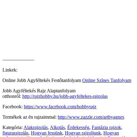
——————–
Linkek:
Online Jobb Agyféltekés Festőtanfolyam
Online Színes Tanfolyam
Jobb Agyféltekés Rajz Alaptanfolyam
otthonról:
http://rajzhobby.hu/jobb-agyfeltekes-rajzolas
Facebook:
https://www.facebook.com/hobbyrajz
Termékek az én rajzaimmal:
http://www.zazzle.com/artbyagnes
Kategória:
Alakrajzolás
,
Alkotás
,
Érdekesség
,
Fantázia rajzok
,
figurarajzolás
,
Hogyan fessünk
,
Hogyan rajzoljunk
,
Hogyan