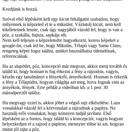
Kezdjünk is hozzá.
Szóval első lépésként kell egy kicsit firkálgatni szabadon, hogy
milyennek is képzeled el te a mikulást. Vázlatolj kicsit, nem kell
tökéletesnek lennie, csak úgy nagyjából vázold fel, hogy is van a
póz, a szakálla, bajsza, sapkája stb.
Nem kell teljesen a képzeletedre hagyatkozni, keress képeket a
google-ön, csak írd be, hogy Mikulás, Télapó vagy Santa Claus,
rengeteg képet fogsz találni, amiket használhatsz ötletadónak,
referenciának.
Ha az alapötlet, póz, koncepció már megvan, akkor menj tovább és
találd ki, hogy honnan is fog érkezni a fény a rajzodon, vagyis,
készíts egy tanulmányt a fényekről, árnyékokról. Honnan is érkezik
a fény a Télapódra, hogyan világítja azt meg, hova fognak esni az
árnyékok, fények. Erre példát a videóban kb. a 1 perc 30
másodperctől találsz.
Ha megvagy ezzel is, akkor jöhet a végső rajz elkészítése. Laza
vonalakkal vázold fel a körvonalait a rajzodnak a papírra. Ne
használj erős vonalakat, hogy könnyen tudjál javítani. Első
lépésként az a fontos, hogy találd ki a koncepciót, vagyis hogyan
helyezkedjen el a rajzod a papíron, mennyire töltse ki azt, hogyan
mutat jól rajta a póz.