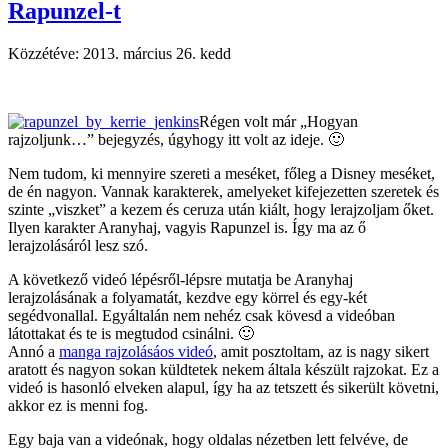
Rapunzel-t
Közzétéve:
2013. március 26. kedd
Régen volt már „Hogyan
rajzoljunk…” bejegyzés, úgyhogy itt volt az ideje. 🙂
Nem tudom, ki mennyire szereti a meséket, főleg a Disney meséket,
de én nagyon. Vannak karakterek, amelyeket kifejezetten szeretek és
szinte „viszket” a kezem és ceruza után kiált, hogy lerajzoljam őket.
Ilyen karakter Aranyhaj, vagyis Rapunzel is. Így ma az ő
lerajzolásáról lesz szó.
A következő videó lépésről-lépsre mutatja be Aranyhaj
lerajzolásának a folyamatát, kezdve egy körrel és egy-két
segédvonallal. Egyáltalán nem nehéz csak kövesd a videóban
látottakat és te is megtudod csinálni. 🙂
Annó a
manga rajzolásáos videó
, amit posztoltam, az is nagy sikert
aratott és nagyon sokan küldtetek nekem általa készült rajzokat. Ez a
videó is hasonló elveken alapul, így ha az tetszett és sikerült követni,
akkor ez is menni fog.
Egy baja van a videónak, hogy oldalas nézetben lett felvéve, de