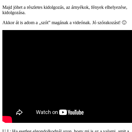
Majd jöhet a részletes kidolgozás, az árnyékok, fények elhelyezése,
kidolgozása.
Akkor át is adom a „szót” magának a videónak. Jó szórakozást! 🙂
U.I.: Ha esetleg elgondolkodnál azon, hogy mi is az a valami, amit a