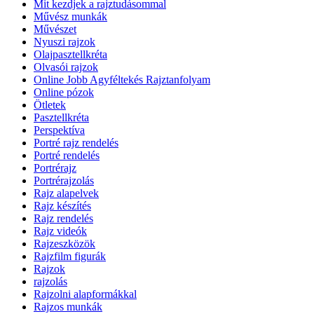
Mit kezdjek a rajztudásommal
Művész munkák
Művészet
Nyuszi rajzok
Olajpasztellkréta
Olvasói rajzok
Online Jobb Agyféltekés Rajztanfolyam
Online pózok
Ötletek
Pasztellkréta
Perspektíva
Portré rajz rendelés
Portré rendelés
Portrérajz
Portrérajzolás
Rajz alapelvek
Rajz készítés
Rajz rendelés
Rajz videók
Rajzeszközök
Rajzfilm figurák
Rajzok
rajzolás
Rajzolni alapformákkal
Rajzos munkák