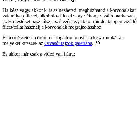
Ha kész vagy, akkor ki is színezheted, meghúzhatod a körvonalakat
valamilyen filccel, alkoholos filccel vagy vékony vízálló marker-rel
is. Ha festéket használsz a színezéshez, akkor mindenképpen vízálló
filcet/tollat használj a körvonalak megrajzolásához!
És természetesen örömmel fogadom most is a kész munkákat,
melyeket kiteszek az
Olvasói rajzok galériába
. 🙂
És akkor már csak a videó van hátra: