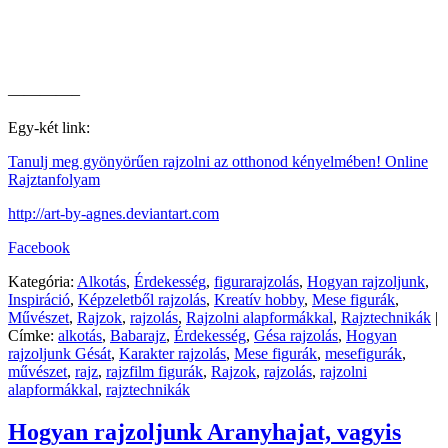
————–
Egy-két link:
Tanulj meg gyönyörűen rajzolni az otthonod kényelmében! Online
Rajztanfolyam
http://art-by-agnes.deviantart.com
Facebook
Kategória:
Alkotás
,
Érdekesség
,
figurarajzolás
,
Hogyan rajzoljunk
,
Inspiráció
,
Képzeletből rajzolás
,
Kreatív hobby
,
Mese figurák
,
Művészet
,
Rajzok
,
rajzolás
,
Rajzolni alapformákkal
,
Rajztechnikák
|
Címke:
alkotás
,
Babarajz
,
Érdekesség
,
Gésa rajzolás
,
Hogyan
rajzoljunk Gésát
,
Karakter rajzolás
,
Mese figurák
,
mesefigurák
,
művészet
,
rajz
,
rajzfilm figurák
,
Rajzok
,
rajzolás
,
rajzolni
alapformákkal
,
rajztechnikák
Hogyan rajzoljunk Aranyhajat, vagyis