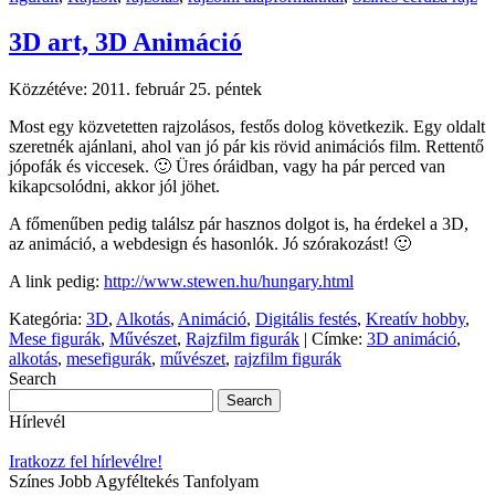
3D art, 3D Animáció
Közzétéve:
2011. február 25. péntek
Most egy közvetetten rajzolásos, festős dolog következik. Egy oldalt
szeretnék ajánlani, ahol van jó pár kis rövid animációs film. Rettentő
jópofák és viccesek. 🙂 Üres óráidban, vagy ha pár perced van
kikapcsolódni, akkor jól jöhet.
A főmenűben pedig találsz pár hasznos dolgot is, ha érdekel a 3D,
az animáció, a webdesign és hasonlók. Jó szórakozást! 🙂
A link pedig:
http://www.stewen.hu/hungary.html
Kategória:
3D
,
Alkotás
,
Animáció
,
Digitális festés
,
Kreatív hobby
,
Mese figurák
,
Művészet
,
Rajzfilm figurák
|
Címke:
3D animáció
,
alkotás
,
mesefigurák
,
művészet
,
rajzfilm figurák
Search
Hírlevél
Iratkozz fel hírlevélre!
Színes Jobb Agyféltekés Tanfolyam