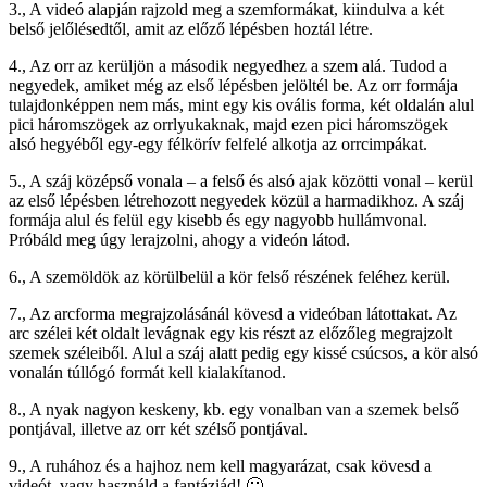
3., A videó alapján rajzold meg a szemformákat, kiindulva a két
belső jelőlésedtől, amit az előző lépésben hoztál létre.
4., Az orr az kerüljön a második negyedhez a szem alá. Tudod a
negyedek, amiket még az első lépésben jelöltél be. Az orr formája
tulajdonképpen nem más, mint egy kis ovális forma, két oldalán alul
pici háromszögek az orrlyukaknak, majd ezen pici háromszögek
alsó hegyéből egy-egy félkörív felfelé alkotja az orrcimpákat.
5., A száj középső vonala – a felső és alsó ajak közötti vonal – kerül
az első lépésben létrehozott negyedek közül a harmadikhoz. A száj
formája alul és felül egy kisebb és egy nagyobb hullámvonal.
Próbáld meg úgy lerajzolni, ahogy a videón látod.
6., A szemöldök az körülbelül a kör felső részének feléhez kerül.
7., Az arcforma megrajzolásánál kövesd a videóban látottakat. Az
arc szélei két oldalt levágnak egy kis részt az előzőleg megrajzolt
szemek széleiből. Alul a száj alatt pedig egy kissé csúcsos, a kör alsó
vonalán túllógó formát kell kialakítanod.
8., A nyak nagyon keskeny, kb. egy vonalban van a szemek belső
pontjával, illetve az orr két szélső pontjával.
9., A ruhához és a hajhoz nem kell magyarázat, csak kövesd a
videót, vagy használd a fantáziád! 🙂