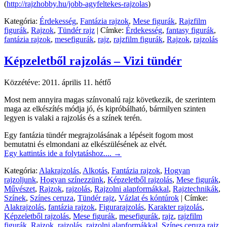
(
http://rajzhobby.hu/jobb-agyfeltekes-rajzolas
)
Kategória:
Érdekesség
,
Fantázia rajzok
,
Mese figurák
,
Rajzfilm
figurák
,
Rajzok
,
Tündér rajz
|
Címke:
Érdekesség
,
fantasy figurák
,
fantázia rajzok
,
mesefigurák
,
rajz
,
rajzfilm figurák
,
Rajzok
,
rajzolás
Képzeletből rajzolás – Vizi tündér
Közzétéve:
2011. április 11. hétfő
Most nem annyira magas színvonalú rajz következik, de szerintem
maga az elkészítés módja jó, és kipróbálható, bármilyen szinten
legyen is valaki a rajzolás és a színek terén.
Egy fantázia tündér megrajzolásának a lépéseit fogom most
bemutatni és elmondani az elkészülésének az elvét.
Egy kattintás ide a folytatáshoz....
→
Kategória:
Alakrajzolás
,
Alkotás
,
Fantázia rajzok
,
Hogyan
rajzoljunk
,
Hogyan színezzünk
,
Képzeletből rajzolás
,
Mese figurák
,
Művészet
,
Rajzok
,
rajzolás
,
Rajzolni alapformákkal
,
Rajztechnikák
,
Színek
,
Színes ceruza
,
Tündér rajz
,
Vázlat és kóntúrok
|
Címke:
Alakrajzolás
,
fantázia rajzok
,
Figurarajzolás
,
Karakter rajzolás
,
Képzeletből rajzolás
,
Mese figurák
,
mesefigurák
,
rajz
,
rajzfilm
figurák
,
Rajzok
,
rajzolás
,
rajzolni alapformákkal
,
Színes ceruza rajz