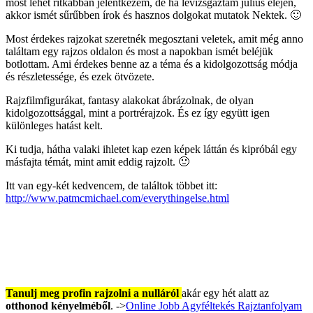
most lehet ritkábban jelentkezem, de ha levizsgáztam július elején,
akkor ismét sűrűbben írok és hasznos dolgokat mutatok Nektek. 🙂
Most érdekes rajzokat szeretnék megosztani veletek, amit még anno
találtam egy rajzos oldalon és most a napokban ismét beléjük
botlottam. Ami érdekes benne az a téma és a kidolgozottság módja
és részletessége, és ezek ötvözete.
Rajzfilmfigurákat, fantasy alakokat ábrázolnak, de olyan
kidolgozottsággal, mint a portrérajzok. És ez így együtt igen
különleges hatást kelt.
Ki tudja, hátha valaki ihletet kap ezen képek láttán és kipróbál egy
másfajta témát, mint amit eddig rajzolt. 🙂
Itt van egy-két kedvencem, de találtok többet itt:
http://www.patmcmichael.com/everythingelse.html
Tanulj meg profin rajzolni a nulláról
akár egy hét alatt az
otthonod kényelméből
. ->
Online Jobb Agyféltekés Rajztanfolyam