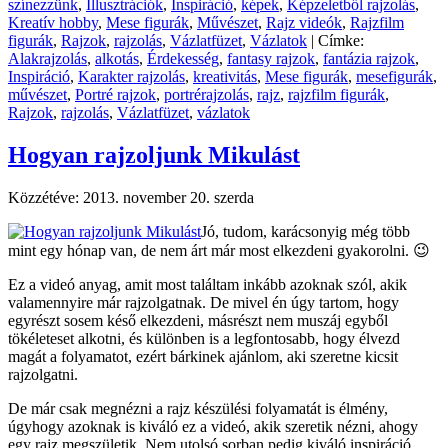
színezzünk
,
Illusztrációk
,
Inspiráció
,
képek
,
Képzeletből rajzolás
,
Kreatív hobby
,
Mese figurák
,
Művészet
,
Rajz videók
,
Rajzfilm
figurák
,
Rajzok
,
rajzolás
,
Vázlatfüzet
,
Vázlatok
|
Címke:
Alakrajzolás
,
alkotás
,
Érdekesség
,
fantasy rajzok
,
fantázia rajzok
,
Inspiráció
,
Karakter rajzolás
,
kreativitás
,
Mese figurák
,
mesefigurák
,
művészet
,
Portré rajzok
,
portrérajzolás
,
rajz
,
rajzfilm figurák
,
Rajzok
,
rajzolás
,
Vázlatfüzet
,
vázlatok
Hogyan rajzoljunk Mikulást
Közzétéve:
2013. november 20. szerda
Jó, tudom, karácsonyig még több
mint egy hónap van, de nem árt már most elkezdeni gyakorolni. 😉
Ez a videó anyag, amit most találtam inkább azoknak szól, akik
valamennyire már rajzolgatnak. De mivel én úgy tartom, hogy
egyrészt sosem késő elkezdeni, másrészt nem muszáj egyből
tökéleteset alkotni, és különben is a legfontosabb, hogy élvezd
magát a folyamatot, ezért bárkinek ajánlom, aki szeretne kicsit
rajzolgatni.
De már csak megnézni a rajz készülési folyamatát is élmény,
úgyhogy azoknak is kiváló ez a videó, akik szeretik nézni, ahogy
egy rajz megszületik. Nem utolsó sorban pedig kiváló inspiráció.