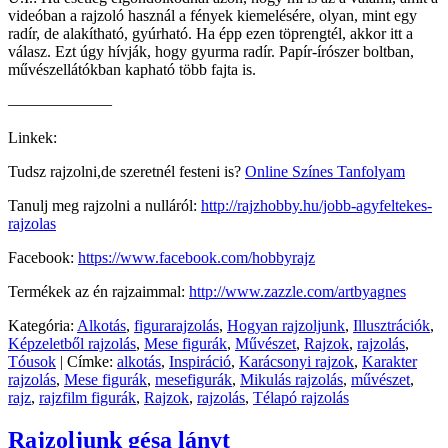
videóban a rajzoló használ a fények kiemelésére, olyan, mint egy
radír, de alakítható, gyúrható. Ha épp ezen töprengtél, akkor itt a
válasz. Ezt úgy hívják, hogy gyurma radír. Papír-írószer boltban,
művészellátókban kapható több fajta is.
——————–
Linkek:
Tudsz rajzolni,de szeretnél festeni is?
Online Színes Tanfolyam
Tanulj meg rajzolni a nulláról:
http://rajzhobby.hu/jobb-agyfeltekes-
rajzolas
Facebook:
https://www.facebook.com/hobbyrajz
Termékek az én rajzaimmal:
http://www.zazzle.com/artbyagnes
Kategória:
Alkotás
,
figurarajzolás
,
Hogyan rajzoljunk
,
Illusztrációk
,
Képzeletből rajzolás
,
Mese figurák
,
Művészet
,
Rajzok
,
rajzolás
,
Tóusok
|
Címke:
alkotás
,
Inspiráció
,
Karácsonyi rajzok
,
Karakter
rajzolás
,
Mese figurák
,
mesefigurák
,
Mikulás rajzolás
,
művészet
,
rajz
,
rajzfilm figurák
,
Rajzok
,
rajzolás
,
Télapó rajzolás
Rajzoljunk gésa lányt