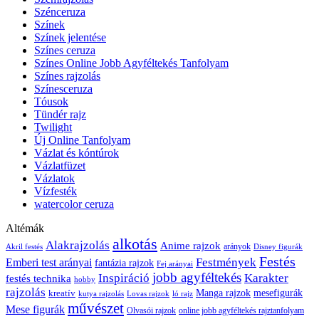
Szénceruza
Színek
Színek jelentése
Színes ceruza
Színes Online Jobb Agyféltekés Tanfolyam
Színes rajzolás
Színesceruza
Tóusok
Tündér rajz
Twilight
Új Online Tanfolyam
Vázlat és kóntúrok
Vázlatfüzet
Vázlatok
Vízfesték
watercolor ceruza
Altémák
alkotás
Alakrajzolás
Anime rajzok
arányok
Akril festés
Disney figurák
Festés
Festmények
Emberi test arányai
fantázia rajzok
Fej arányai
jobb agyféltekés
Inspiráció
Karakter
festés technika
hobby
rajzolás
kreatív
Manga rajzok
mesefigurák
kutya rajzolás
Lovas rajzok
ló rajz
művészet
Mese figurák
Olvasói rajzok
online jobb agyféltekés rajztanfolyam