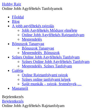
Hobby Rajz
Online Jobb Agyféltekés Tanfolyamok
Főoldal
Blog
A jobb agyféltekés rajzolás
Jobb Agyféltekés Módszer elmélete
Online Jobb Agyféltekés Rajztanfolyam
Megrendelés
Bónuszok Tananyag
Bónuszok Tananyag
Megrendelés_Bónuszok
Színes Online Jobb Agyféltekés Tanfolyam
Színes Online Jobb Agyféltekés Tanfolyam
Megrendelés_Színes Tanfolyam
Galéria
Online Rajztanfolyami rajzok
Színes online tanfolyami képek
Saját munkák – rajzok, festmények,…
Magamról
Bejelentkezés
Bejelentkezés
Online Jobb Agyféltekés Rajztanfolyam