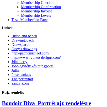
Membership Checkout
Membership Confirmation
Membership Invoice
Membership Levels
Teszt Membership Page
Linkek
Brush and pencil
Drawingcoach
Drawspace
Duey's drawings
http://patmcmichael.com/
http://www.ryuneo-designs.com/
Jdhillberry
Jobb agyféltekés rajz gportal
Jullia
Posemaniacs
The portraitart
Zindy Zone
Rajz rendelés
Boudoir Díva_Portrérajz rendelésre