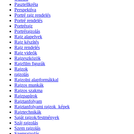
Pasztellkréta
Perspektíva
Portré rajz rendelés
Portré rendelés
Portrérajz
Portrérajzolás
Rajz alapelvek
Rajz készítés
Rajz rendelés
Rajz videók
Rajzeszközök
Rajzfilm figurák
Rajzok
rajzolás
Rajzolni alapformákkal
Rajzos munkák
Rajzos szakma
Rajzpapírok
Rajztanfolyam
Rajztanfolyami rajzok_képek
Rajztechnikák
Saját rajzok/festmények
Száj rajzolás
Szem rajzolás
Szemrajzolás