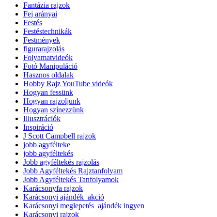
Fantázia rajzok
Fej arányai
Festés
Festéstechnikák
Festmények
figurarajzolás
Folyamatvideók
Fotó Manipuláció
Hasznos oldalak
Hobby Rajz YouTube videók
Hogyan fessünk
Hogyan rajzoljunk
Hogyan színezzünk
Illusztrációk
Inspiráció
J Scott Campbell rajzok
jobb agyfélteke
jobb agyféltekés
Jobb agyféltekés rajzolás
Jobb Agyféltekés Rajztanfolyam
Jobb Agyféltekés Tanfolyamok
Karácsonyfa rajzok
Karácsonyi ajándék_akció
Karácsonyi meglepetés_ajándék ingyen
Karácsonyi rajzok