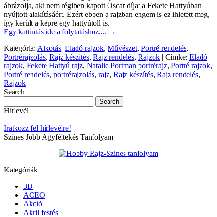
ábrázolja, aki nem régiben kapott Oscar díjat a Fekete Hattyúban
nyújtott alakításáért. Ezért ebben a rajzban engem is ez ihletett meg,
így került a képre egy hattyútoll is.
Egy kattintás ide a folytatáshoz....
→
Kategória:
Alkotás
,
Eladó rajzok
,
Művészet
,
Portré rendelés
,
Portrérajzolás
,
Rajz készítés
,
Rajz rendelés
,
Rajzok
|
Címke:
Eladó
rajzok
,
Fekete Hattyú rajz
,
Natalie Portman portrérajz
,
Portré rajzok
,
Portré rendelés
,
portrérajzolás
,
rajz
,
Rajz készítés
,
Rajz rendelés
,
Rajzok
Search
Hírlevél
Iratkozz fel hírlevélre!
Színes Jobb Agyféltekés Tanfolyam
Kategóriák
3D
ACEO
Akció
Akril festés