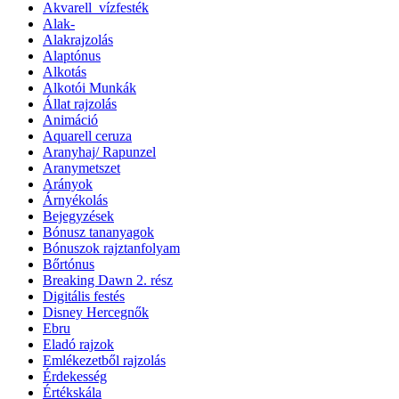
Akvarell_vízfesték
Alak-
Alakrajzolás
Alaptónus
Alkotás
Alkotói Munkák
Állat rajzolás
Animáció
Aquarell ceruza
Aranyhaj/ Rapunzel
Aranymetszet
Arányok
Árnyékolás
Bejegyzések
Bónusz tananyagok
Bónuszok rajztanfolyam
Bőrtónus
Breaking Dawn 2. rész
Digitális festés
Disney Hercegnők
Ebru
Eladó rajzok
Emlékezetből rajzolás
Érdekesség
Értékskála