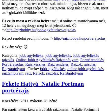
Most még természetesen nincs sok minden rajta, hiszen csak most
indítottam, de majd szépen fejlesztgetem. Meg hát angolul van, mert
az leginkább külföldre szól.
És ez itt most a reklám helye:
májusi online rajztanfolyamra még
12 hely van, úgyhogy még lehet jelentkezni. 🙂
=>
http://rajzhobby.hu/jobb-agyfeltekes-rajzolas
Rajzot rendelni pedig itt tudsz ->
http://rajzhobby.hu/portrerajzolas
Reklám vége 😉
Kategória:
jobb agyfélteke
,
jobb agyféltekés
,
Jobb agyféltekés
rajzolás
,
Online Jobb Agyféltekés Rajztanfolyam
,
Portré rendelés
,
Portrérajzolás
,
Rajz készítés
,
Rajz rendelés
,
Rajzok
,
rajzolás
,
Rajztanfolyam
|
Címke:
jobb agyféltekés
,
online jobb agyféltekés
rajztanfolyam
,
rajz
,
Rajzok
,
rajzolás
,
Rajztanfolyam
Fekete Hattyú_Natalie Portman
portrérajz
Közzétéve:
2011. március 28. hétfő
Pár napja lettem kész a legújabb rajzommal. Natalie Portman-t