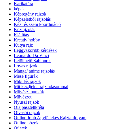
Karikatúra
képek
Képregény rajzok
Képzeletből rajzolás
Kéz- és szem koordináció
Kézrajzolás
Kiállítás
Kreatív hobby
Kutya rajz
Leggyakoribb kérdések
Leonardo Da Vinci
Letölthető Sablonok
Lovas rajzok
Manga/ anime rajzolás
Mese figurák
Mikulás rajzok
Mit kezdjek a rajztudásommal
Művész munkák
Művészet
Nyuszi rajzok
Olajpasztellkréta
Olvasói rajzok
Online Jobb Agyféltekés Rajztanfolyam
Online pózok
Ötletek