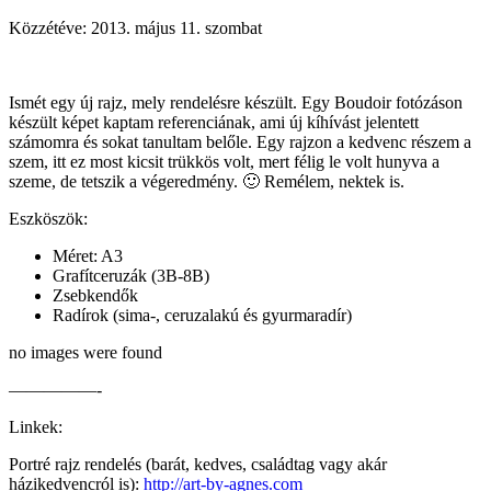
Közzétéve:
2013. május 11. szombat
Ismét egy új rajz, mely rendelésre készült. Egy Boudoir fotózáson
készült képet kaptam referenciának, ami új kíhívást jelentett
számomra és sokat tanultam belőle. Egy rajzon a kedvenc részem a
szem, itt ez most kicsit trükkös volt, mert félig le volt hunyva a
szeme, de tetszik a végeredmény. 🙂 Remélem, nektek is.
Eszköszök:
Méret: A3
Grafítceruzák (3B-8B)
Zsebkendők
Radírok (sima-, ceruzalakú és gyurmaradír)
no images were found
—————-
Linkek:
Portré rajz rendelés (barát, kedves, családtag vagy akár
házikedvencról is):
http://art-by-agnes.com