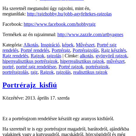
Ha szeretnél megtanulni úgy rajzolni, mint én,
megtanítlak:
http://rajzhobby.hu/jobb-agyfeltekes-rajzolas
Facebook:
https://www.facebook.com/hobbyrajz
Termékek az én rajzaimmal:
http://www.zazzle.com/artbyagnes
Kategória:
Alkotás
,
Inspiráció
,
képek
,
Művészet
,
Portré rajz
rendelés
,
Portré rendelés
,
Portrérajz
,
Portrérajzolás
,
Rajz készítés
,
Rajz rendelés
,
Rajzok
,
rajzolás
|
Címke:
alkotás
,
gyönyörű rajzok
,
hiperrealisztikus portrérajzok
,
hiperrealisztikus rajzok
,
művészet
,
portré
,
portré rajz rendelésre
,
Portré rajzok
,
portrérajzok
,
portrérajzolás
,
rajz
,
Rajzok
,
rajzolás
,
realisztikus rajzok
Portrérajz_kisfiú
Közzétéve:
2013. április 17. szerda
Ez a portrérajzom rendelésre készült egy aranyos kisfiúról.
Ha szeretnél te is egy portrérajzot magadról, barátodról, ajándékba
valakinek vagy a kutyusudról, macskádról, hörcsögödről és még