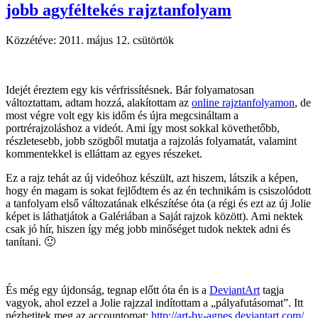
jobb agyféltekés rajztanfolyam
Közzétéve:
2011. május 12. csütörtök
Idejét éreztem egy kis vérfrissítésnek. Bár folyamatosan
változtattam, adtam hozzá, alakítottam az
online rajztanfolyamon
, de
most végre volt egy kis időm és újra megcsináltam a
portrérajzoláshoz a videót. Ami így most sokkal követhetőbb,
részletesebb, jobb szögből mutatja a rajzolás folyamatát, valamint
kommentekkel is elláttam az egyes részeket.
Ez a rajz tehát az új videóhoz készült, azt hiszem, látszik a képen,
hogy én magam is sokat fejlődtem és az én technikám is csiszolódott
a tanfolyam első változatának elkészítése óta (a régi és ezt az új Jolie
képet is láthatjátok a Galériában a Saját rajzok között). Ami nektek
csak jó hír, hiszen így még jobb minőséget tudok nektek adni és
tanítani. 🙂
És még egy újdonság, tegnap előtt óta én is a
DeviantArt
tagja
vagyok, ahol ezzel a Jolie rajzzal indítottam a „pályafutásomat”. Itt
nézhetitek meg az accountomat:
http://art-by-agnes.deviantart.com/