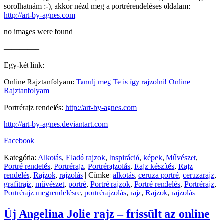
sorolhatnám :-), akkor nézd meg a portrérendeléses oldalam:
http://art-by-agnes.com
no images were found
————–
Egy-két link:
Online Rajztanfolyam:
Tanulj meg Te is így rajzolni! Online
Rajztanfolyam
Portrérajz rendelés:
http://art-by-agnes.com
http://art-by-agnes.deviantart.com
Facebook
Kategória:
Alkotás
,
Eladó rajzok
,
Inspiráció
,
képek
,
Művészet
,
Portré rendelés
,
Portrérajz
,
Portrérajzolás
,
Rajz készítés
,
Rajz
rendelés
,
Rajzok
,
rajzolás
|
Címke:
alkotás
,
ceruza portré
,
ceruzarajz
,
grafitrajz
,
művészet
,
portré
,
Portré rajzok
,
Portré rendelés
,
Portrérajz
,
Portrérajz megrendelésre
,
portrérajzolás
,
rajz
,
Rajzok
,
rajzolás
Új Angelina Jolie rajz – frissült az online