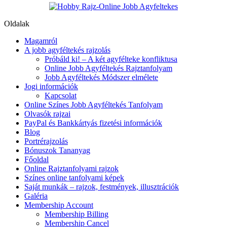
Oldalak
Magamról
A jobb agyféltekés rajzolás
Próbáld ki! – A két agyfélteke konfliktusa
Online Jobb Agyféltekés Rajztanfolyam
Jobb Agyféltekés Módszer elmélete
Jogi információk
Kapcsolat
Online Színes Jobb Agyféltekés Tanfolyam
Olvasók rajzai
PayPal és Bankkártyás fizetési információk
Blog
Portrérajzolás
Bónuszok Tananyag
Főoldal
Online Rajztanfolyami rajzok
Színes online tanfolyami képek
Saját munkák – rajzok, festmények, illusztrációk
Galéria
Membership Account
Membership Billing
Membership Cancel