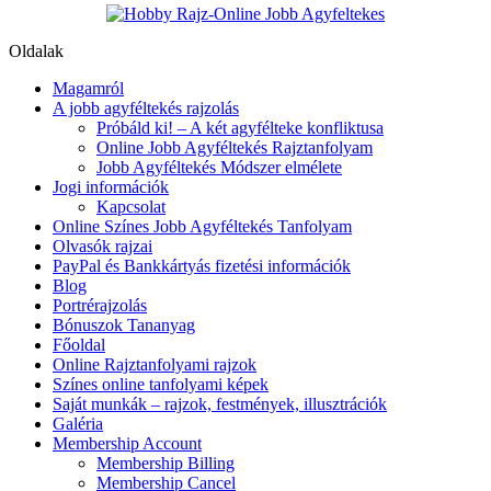
Oldalak
Magamról
A jobb agyféltekés rajzolás
Próbáld ki! – A két agyfélteke konfliktusa
Online Jobb Agyféltekés Rajztanfolyam
Jobb Agyféltekés Módszer elmélete
Jogi információk
Kapcsolat
Online Színes Jobb Agyféltekés Tanfolyam
Olvasók rajzai
PayPal és Bankkártyás fizetési információk
Blog
Portrérajzolás
Bónuszok Tananyag
Főoldal
Online Rajztanfolyami rajzok
Színes online tanfolyami képek
Saját munkák – rajzok, festmények, illusztrációk
Galéria
Membership Account
Membership Billing
Membership Cancel