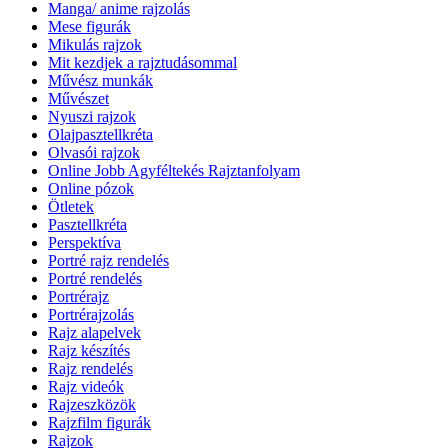
Manga/ anime rajzolás
Mese figurák
Mikulás rajzok
Mit kezdjek a rajztudásommal
Művész munkák
Művészet
Nyuszi rajzok
Olajpasztellkréta
Olvasói rajzok
Online Jobb Agyféltekés Rajztanfolyam
Online pózok
Ötletek
Pasztellkréta
Perspektíva
Portré rajz rendelés
Portré rendelés
Portrérajz
Portrérajzolás
Rajz alapelvek
Rajz készítés
Rajz rendelés
Rajz videók
Rajzeszközök
Rajzfilm figurák
Rajzok