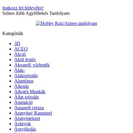
Iratkozz fel hírlevélre!
Színes Jobb Agyféltekés Tanfolyam
Kategóriák
3D
ACEO
Akció
Akril festés
Akvarell_vízfesték
Alak-
Alakrajzolás
Alaptónus
Alkotás
Alkotói Munkák
Állat rajzolás
Animáció
Aquarell ceruza
Aranyhaj/ Rapunzel
Aranymetszet
Arányok
Árnyékolás