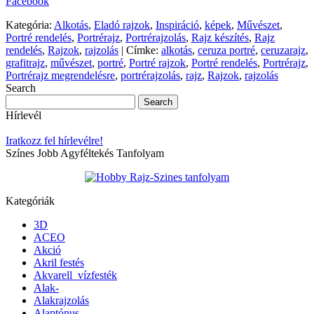
Facebook
Kategória:
Alkotás
,
Eladó rajzok
,
Inspiráció
,
képek
,
Művészet
,
Portré rendelés
,
Portrérajz
,
Portrérajzolás
,
Rajz készítés
,
Rajz
rendelés
,
Rajzok
,
rajzolás
|
Címke:
alkotás
,
ceruza portré
,
ceruzarajz
,
grafitrajz
,
művészet
,
portré
,
Portré rajzok
,
Portré rendelés
,
Portrérajz
,
Portrérajz megrendelésre
,
portrérajzolás
,
rajz
,
Rajzok
,
rajzolás
Search
Hírlevél
Iratkozz fel hírlevélre!
Színes Jobb Agyféltekés Tanfolyam
Kategóriák
3D
ACEO
Akció
Akril festés
Akvarell_vízfesték
Alak-
Alakrajzolás
Alaptónus