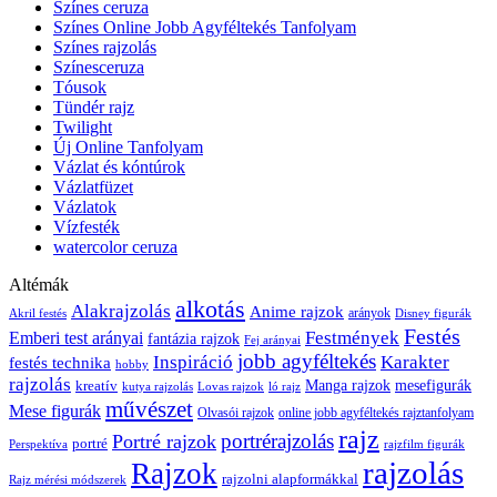
Színes ceruza
Színes Online Jobb Agyféltekés Tanfolyam
Színes rajzolás
Színesceruza
Tóusok
Tündér rajz
Twilight
Új Online Tanfolyam
Vázlat és kóntúrok
Vázlatfüzet
Vázlatok
Vízfesték
watercolor ceruza
Altémák
alkotás
Alakrajzolás
Anime rajzok
arányok
Akril festés
Disney figurák
Festés
Festmények
Emberi test arányai
fantázia rajzok
Fej arányai
jobb agyféltekés
Inspiráció
Karakter
festés technika
hobby
rajzolás
kreatív
Manga rajzok
mesefigurák
kutya rajzolás
Lovas rajzok
ló rajz
művészet
Mese figurák
Olvasói rajzok
online jobb agyféltekés rajztanfolyam
rajz
portrérajzolás
Portré rajzok
portré
Perspektíva
rajzfilm figurák
rajzolás
Rajzok
rajzolni alapformákkal
Rajz mérési módszerek