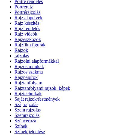
Portré rendelés
Portrérajz
Portrérajzolás
Rajz alapelvek
Rajz készítés
Rajz rendelés
Rajz videók
Rajzeszközök
Rajzfilm figurák
Rajzok
rajzolás
Rajzolni alapformákkal
Rajzos munkák
Rajzos szakma
Rajzpapírok
Rajztanfolyam
Rajztanfolyami rajzok_képek
Rajztechnikák
Saját rajzok/festmények
Száj rajzolás
Szem rajzolás
Szemrajzolás
Szénceruza
Színek
Színek jelentése