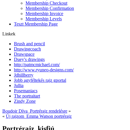
Membership Checkout
Membership Confirmation
Membership Invoice
Membership Levels
Teszt Membership Page
Linkek
Brush and pencil
Drawingcoach
Drawspace
Duey's drawings
http://patmcmichael.com/
http://www.ryuneo-designs.com/
Jdhillberry
Jobb agyféltekés rajz gportal
Jullia
Posemaniacs
The portraitart
Zindy Zone
Boudoir Díva_Portrérajz rendelésre
»
«
Új rajzom_Emma Watson portrérajz
Portrérajz_kisfiú