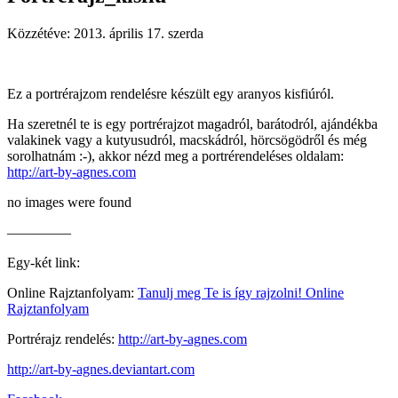
Közzétéve:
2013. április 17. szerda
Ez a portrérajzom rendelésre készült egy aranyos kisfiúról.
Ha szeretnél te is egy portrérajzot magadról, barátodról, ajándékba
valakinek vagy a kutyusudról, macskádról, hörcsögödről és még
sorolhatnám :-), akkor nézd meg a portrérendeléses oldalam:
http://art-by-agnes.com
no images were found
————–
Egy-két link:
Online Rajztanfolyam:
Tanulj meg Te is így rajzolni! Online
Rajztanfolyam
Portrérajz rendelés:
http://art-by-agnes.com
http://art-by-agnes.deviantart.com