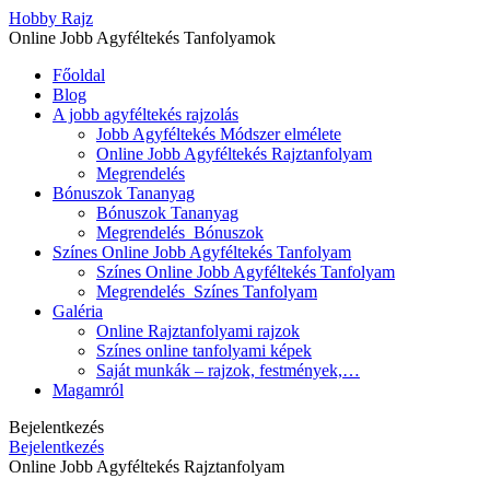
Hobby Rajz
Online Jobb Agyféltekés Tanfolyamok
Főoldal
Blog
A jobb agyféltekés rajzolás
Jobb Agyféltekés Módszer elmélete
Online Jobb Agyféltekés Rajztanfolyam
Megrendelés
Bónuszok Tananyag
Bónuszok Tananyag
Megrendelés_Bónuszok
Színes Online Jobb Agyféltekés Tanfolyam
Színes Online Jobb Agyféltekés Tanfolyam
Megrendelés_Színes Tanfolyam
Galéria
Online Rajztanfolyami rajzok
Színes online tanfolyami képek
Saját munkák – rajzok, festmények,…
Magamról
Bejelentkezés
Bejelentkezés
Online Jobb Agyféltekés Rajztanfolyam