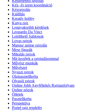
Képzeletből rajzolás
Kéz- és szem koordináció
Kézrajzolás
Kiállítás
Kreatív hobby
Kutya rajz
Leggyakoribb kérdések
Leonardo Da Vinci
Letölthető Sablonok
Lovas rajzok
Manga/ anime rajzolás
Mese figurák
Mikulás rajzok
Mit kezdjek a rajztudásommal
Művész munkák
Művészet
Nyuszi rajzok
Olajpasztellkréta
Olvasói rajzok
Online Jobb Agyféltekés Rajztanfolyam
Online pózok
Ötletek
Pasztellkréta
Perspektíva
Portré rajz rendelés