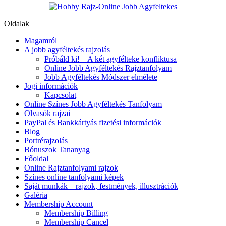
Oldalak
Magamról
A jobb agyféltekés rajzolás
Próbáld ki! – A két agyfélteke konfliktusa
Online Jobb Agyféltekés Rajztanfolyam
Jobb Agyféltekés Módszer elmélete
Jogi információk
Kapcsolat
Online Színes Jobb Agyféltekés Tanfolyam
Olvasók rajzai
PayPal és Bankkártyás fizetési információk
Blog
Portrérajzolás
Bónuszok Tananyag
Főoldal
Online Rajztanfolyami rajzok
Színes online tanfolyami képek
Saját munkák – rajzok, festmények, illusztrációk
Galéria
Membership Account
Membership Billing
Membership Cancel