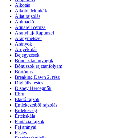
Alkotás
Alkotói Munkák
Állat rajzolás
Animáció
Aquarell ceruza
Aranyhaj/ Rapunzel
Aranymetszet
Arányok
Árnyékolás
Bejegyzések
Bónusz tananyagok
Bónuszok rajztanfolyam
Bőrtónus
Breaking Dawn 2. rész
Digitális festés
Disney Hercegnők
Ebru
Eladó rajzok
Emlékezetből rajzolás
Érdekesség
Értékskála
Fantázia rajzok
Fej arányai
Festés