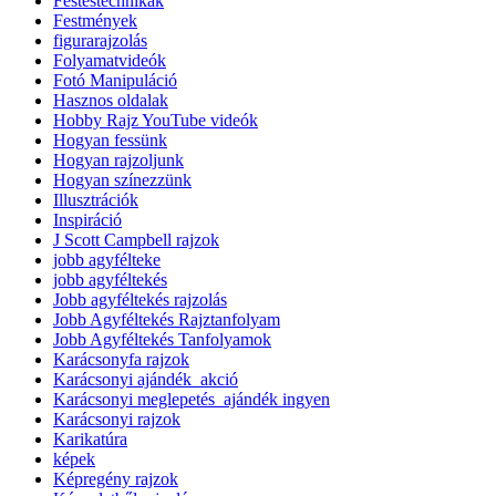
Festéstechnikák
Festmények
figurarajzolás
Folyamatvideók
Fotó Manipuláció
Hasznos oldalak
Hobby Rajz YouTube videók
Hogyan fessünk
Hogyan rajzoljunk
Hogyan színezzünk
Illusztrációk
Inspiráció
J Scott Campbell rajzok
jobb agyfélteke
jobb agyféltekés
Jobb agyféltekés rajzolás
Jobb Agyféltekés Rajztanfolyam
Jobb Agyféltekés Tanfolyamok
Karácsonyfa rajzok
Karácsonyi ajándék_akció
Karácsonyi meglepetés_ajándék ingyen
Karácsonyi rajzok
Karikatúra
képek
Képregény rajzok