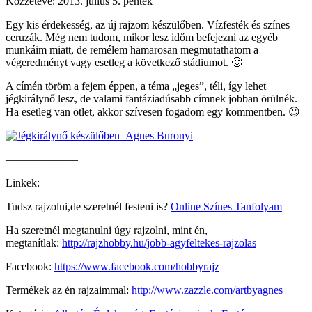
Közzétéve:
2013. július 5. péntek
Egy kis érdekesség, az új rajzom készülőben. Vízfesték és színes
ceruzák. Még nem tudom, mikor lesz időm befejezni az egyéb
munkáim miatt, de remélem hamarosan megmutathatom a
végeredményt vagy esetleg a következő stádiumot. 🙂
A címén töröm a fejem éppen, a téma „jeges”, téli, így lehet
jégkirálynő lesz, de valami fantáziadúsabb címnek jobban örülnék.
Ha esetleg van ötlet, akkor szívesen fogadom egy kommentben. 😉
——————–
Linkek:
Tudsz rajzolni,de szeretnél festeni is?
Online Színes Tanfolyam
Ha szeretnél megtanulni úgy rajzolni, mint én,
megtanítlak:
http://rajzhobby.hu/jobb-agyfeltekes-rajzolas
Facebook:
https://www.facebook.com/hobbyrajz
Termékek az én rajzaimmal:
http://www.zazzle.com/artbyagnes