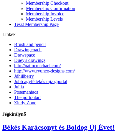
Membership Checkout
Membership Confirmation
Membership Invoice
Membership Levels
Teszt Membership Page
Linkek
Brush and pencil
Drawingcoach
Drawspace
Duey's drawings
http://patmcmichael.com/
http://www.ryuneo-designs.com/
Jdhillberry
Jobb agyféltekés rajz gportal
Jullia
Posemaniacs
The portraitart
Zindy Zone
Jégkirálynő
Békés Karácsonyt és Boldog Új Évet!