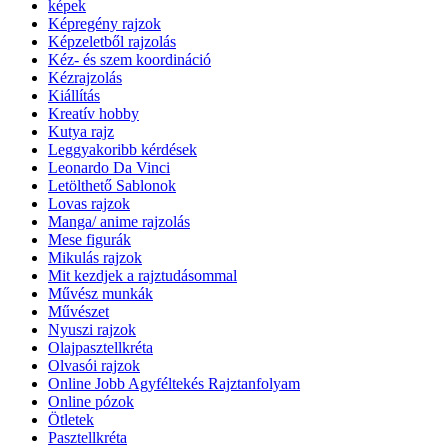
képek
Képregény rajzok
Képzeletből rajzolás
Kéz- és szem koordináció
Kézrajzolás
Kiállítás
Kreatív hobby
Kutya rajz
Leggyakoribb kérdések
Leonardo Da Vinci
Letölthető Sablonok
Lovas rajzok
Manga/ anime rajzolás
Mese figurák
Mikulás rajzok
Mit kezdjek a rajztudásommal
Művész munkák
Művészet
Nyuszi rajzok
Olajpasztellkréta
Olvasói rajzok
Online Jobb Agyféltekés Rajztanfolyam
Online pózok
Ötletek
Pasztellkréta