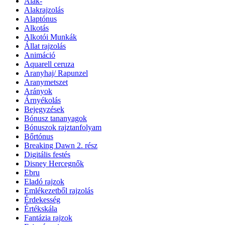
Alak-
Alakrajzolás
Alaptónus
Alkotás
Alkotói Munkák
Állat rajzolás
Animáció
Aquarell ceruza
Aranyhaj/ Rapunzel
Aranymetszet
Arányok
Árnyékolás
Bejegyzések
Bónusz tananyagok
Bónuszok rajztanfolyam
Bőrtónus
Breaking Dawn 2. rész
Digitális festés
Disney Hercegnők
Ebru
Eladó rajzok
Emlékezetből rajzolás
Érdekesség
Értékskála
Fantázia rajzok