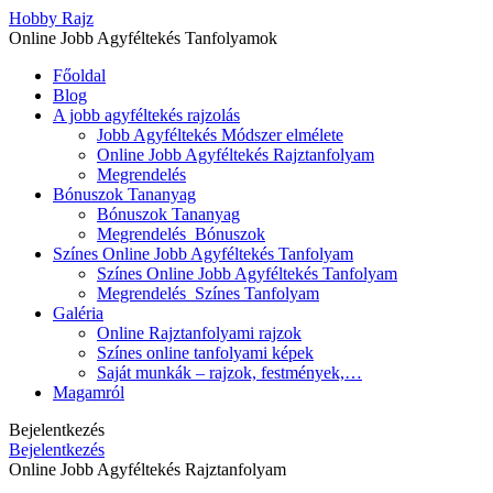
Hobby Rajz
Online Jobb Agyféltekés Tanfolyamok
Főoldal
Blog
A jobb agyféltekés rajzolás
Jobb Agyféltekés Módszer elmélete
Online Jobb Agyféltekés Rajztanfolyam
Megrendelés
Bónuszok Tananyag
Bónuszok Tananyag
Megrendelés_Bónuszok
Színes Online Jobb Agyféltekés Tanfolyam
Színes Online Jobb Agyféltekés Tanfolyam
Megrendelés_Színes Tanfolyam
Galéria
Online Rajztanfolyami rajzok
Színes online tanfolyami képek
Saját munkák – rajzok, festmények,…
Magamról
Bejelentkezés
Bejelentkezés
Online Jobb Agyféltekés Rajztanfolyam