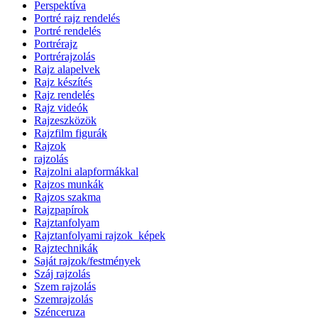
Perspektíva
Portré rajz rendelés
Portré rendelés
Portrérajz
Portrérajzolás
Rajz alapelvek
Rajz készítés
Rajz rendelés
Rajz videók
Rajzeszközök
Rajzfilm figurák
Rajzok
rajzolás
Rajzolni alapformákkal
Rajzos munkák
Rajzos szakma
Rajzpapírok
Rajztanfolyam
Rajztanfolyami rajzok_képek
Rajztechnikák
Saját rajzok/festmények
Száj rajzolás
Szem rajzolás
Szemrajzolás
Szénceruza