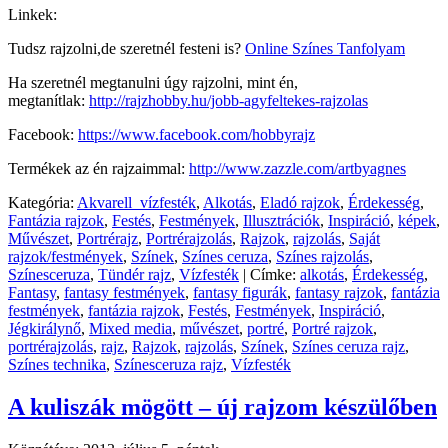
Linkek:
Tudsz rajzolni,de szeretnél festeni is?
Online Színes Tanfolyam
Ha szeretnél megtanulni úgy rajzolni, mint én,
megtanítlak:
http://rajzhobby.hu/jobb-agyfeltekes-rajzolas
Facebook:
https://www.facebook.com/hobbyrajz
Termékek az én rajzaimmal:
http://www.zazzle.com/artbyagnes
Kategória:
Akvarell_vízfesték
,
Alkotás
,
Eladó rajzok
,
Érdekesség
,
Fantázia rajzok
,
Festés
,
Festmények
,
Illusztrációk
,
Inspiráció
,
képek
,
Művészet
,
Portrérajz
,
Portrérajzolás
,
Rajzok
,
rajzolás
,
Saját
rajzok/festmények
,
Színek
,
Színes ceruza
,
Színes rajzolás
,
Színesceruza
,
Tündér rajz
,
Vízfesték
|
Címke:
alkotás
,
Érdekesség
,
Fantasy
,
fantasy festmények
,
fantasy figurák
,
fantasy rajzok
,
fantázia
festmények
,
fantázia rajzok
,
Festés
,
Festmények
,
Inspiráció
,
Jégkirálynő
,
Mixed media
,
művészet
,
portré
,
Portré rajzok
,
portrérajzolás
,
rajz
,
Rajzok
,
rajzolás
,
Színek
,
Színes ceruza rajz
,
Színes technika
,
Színesceruza rajz
,
Vízfesték
A kuliszák mögött – új rajzom készülőben