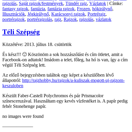
rajzolás
,
Saját rajzok/festmények
,
Tündér rajz
,
Vázlatok
|
Címke:
fantasy rajzok
,
fantázia
,
fantázia rajzok
,
Frozen
,
hókirálynő
,
Illusztrációk
,
Jégkirálynő
,
Karácsonyi rajzok
,
Portrérajz
,
portrérajzok
,
portrérajzolás
,
rajz
,
Rajzok
,
rajzolás
,
vázlatok
Téli Szépség
Közzétéve:
2013. július 18. csütörtök
És kész!!! 🙂 Köszönöm a sok hozzászólást és cím ötletet, amit a
Facebook-on adtatok! Imádom a telet, főleg, ha hó is van, így a cím
végül Téli Szépség lett.
Az előző bejegyzésben találtok egy képet a készülőben lévő
állapotról:
http://rajzhobby.hu/rajzok/a-kuliszak-mogott-uj-rajzom-
keszuloben
Készült Faber-Castell Polychromos és pár Prismacolor
színesceruzával. Használtam egy kevés vízfestéket is. A papír pedig
fehér Stonehenge papír.
no images were found
——————–