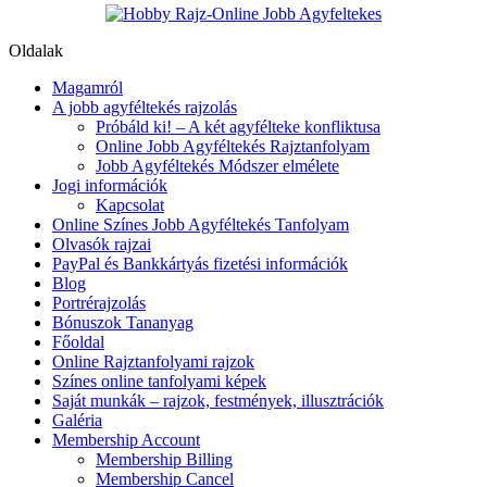
Oldalak
Magamról
A jobb agyféltekés rajzolás
Próbáld ki! – A két agyfélteke konfliktusa
Online Jobb Agyféltekés Rajztanfolyam
Jobb Agyféltekés Módszer elmélete
Jogi információk
Kapcsolat
Online Színes Jobb Agyféltekés Tanfolyam
Olvasók rajzai
PayPal és Bankkártyás fizetési információk
Blog
Portrérajzolás
Bónuszok Tananyag
Főoldal
Online Rajztanfolyami rajzok
Színes online tanfolyami képek
Saját munkák – rajzok, festmények, illusztrációk
Galéria
Membership Account
Membership Billing
Membership Cancel