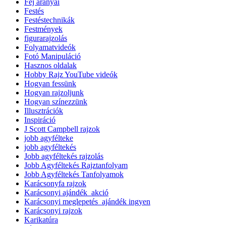
Fej arányai
Festés
Festéstechnikák
Festmények
figurarajzolás
Folyamatvideók
Fotó Manipuláció
Hasznos oldalak
Hobby Rajz YouTube videók
Hogyan fessünk
Hogyan rajzoljunk
Hogyan színezzünk
Illusztrációk
Inspiráció
J Scott Campbell rajzok
jobb agyfélteke
jobb agyféltekés
Jobb agyféltekés rajzolás
Jobb Agyféltekés Rajztanfolyam
Jobb Agyféltekés Tanfolyamok
Karácsonyfa rajzok
Karácsonyi ajándék_akció
Karácsonyi meglepetés_ajándék ingyen
Karácsonyi rajzok
Karikatúra