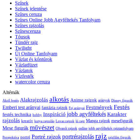
Színek
Színek jelentése
Színes ceruza
Színes Online Jobb Agyféltekés Tanfolyam
Színes rajzolás
Színesceruza
Tóusok
Tündér rajz
Twilight
Új Online Tanfolyam
Vázlat és kóntúrok
Vázlatfüzet
Vázlatok
Vízfesték
watercolor ceruza
Altémák
alkotás
Alakrajzolás
Anime rajzok
arányok
Akril festés
Disney figurák
Festés
Festmények
Emberi test arányai
fantázia rajzok
Fej arányai
jobb agyféltekés
Inspiráció
Karakter
festés technika
hobby
rajzolás
kreatív
Manga rajzok
mesefigurák
kutya rajzolás
Lovas rajzok
ló rajz
művészet
Mese figurák
Olvasói rajzok
online jobb agyféltekés rajztanfolyam
rajz
portrérajzolás
Portré rajzok
portré
Perspektíva
rajzfilm figurák