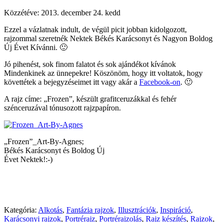
Közzétéve:
2013. december 24. kedd
Ezzel a vázlatnak indult, de végül picit jobban kidolgozott,
rajzommal szeretnék Nektek Békés Karácsonyt és Nagyon Boldog
Új Évet Kívánni. 🙂
Jó pihenést, sok finom falatot és sok ajándékot kívánok
Mindenkinek az ünnepekre! Köszönöm, hogy itt voltatok, hogy
követtétek a bejegyzéseimet itt vagy akár a
Facebook-on
. 🙂
A rajz címe: „Frozen”, készült grafitceruzákkal és fehér
szénceruzával tónusozott rajzpapíron.
„Frozen”_Art-By-Agnes;
Békés Karácsonyt és Boldog Új
Évet Nektek!:-)
Kategória:
Alkotás
,
Fantázia rajzok
,
Illusztrációk
,
Inspiráció
,
Karácsonyi rajzok
,
Portrérajz
,
Portrérajzolás
,
Rajz készítés
,
Rajzok
,