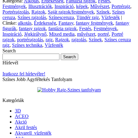
Kategória:
Alkotás
,
Érdekesség
,
Fantázia rajzok
,
Festés
,
Festmények
,
Illusztrációk
,
Inspiráció
,
képek
,
Művészet
,
Portrérajz
,
Portrérajzolás
,
Rajzok
,
Saját rajzok/festmények
,
Színek
,
Színes
ceruza
,
Színes rajzolás
,
Színesceruza
,
Tündér rajz
,
Vízfesték
|
Címke:
alkotás
,
Érdekesség
,
Fantasy
,
fantasy festmények
,
fantasy
figurák
,
fantasy rajzok
,
fantázia rajzok
,
Festés
,
Festmények
,
Inspiráció
,
Jégkirálynő
,
Mixed media
,
művészet
,
portré
,
Portré
rajzok
,
portrérajzolás
,
rajz
,
Rajzok
,
rajzolás
,
Színek
,
Színes ceruza
rajz
,
Színes technika
,
Vízfesték
Search
Hírlevél
Iratkozz fel hírlevélre!
Színes Jobb Agyféltekés Tanfolyam
Kategóriák
3D
ACEO
Akció
Akril festés
Akvarell_vízfesték