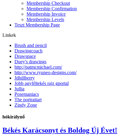
Membership Checkout
Membership Confirmation
Membership Invoice
Membership Levels
Teszt Membership Page
Linkek
Brush and pencil
Drawingcoach
Drawspace
Duey's drawings
http://patmcmichael.com/
http://www.ryuneo-designs.com/
Jdhillberry
Jobb agyféltekés rajz gportal
Jullia
Posemaniacs
The portraitart
Zindy Zone
hókirálynő
Békés Karácsonyt és Boldog Új Évet!