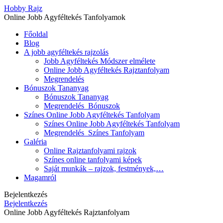
Hobby Rajz
Online Jobb Agyféltekés Tanfolyamok
Főoldal
Blog
A jobb agyféltekés rajzolás
Jobb Agyféltekés Módszer elmélete
Online Jobb Agyféltekés Rajztanfolyam
Megrendelés
Bónuszok Tananyag
Bónuszok Tananyag
Megrendelés_Bónuszok
Színes Online Jobb Agyféltekés Tanfolyam
Színes Online Jobb Agyféltekés Tanfolyam
Megrendelés_Színes Tanfolyam
Galéria
Online Rajztanfolyami rajzok
Színes online tanfolyami képek
Saját munkák – rajzok, festmények,…
Magamról
Bejelentkezés
Bejelentkezés
Online Jobb Agyféltekés Rajztanfolyam