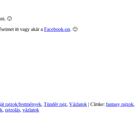
ni. 🙂
seimet itt vagy akár a
Facebook-on
. 🙂
ját rajzok/festmények
,
Tündér rajz
,
Vázlatok
|
Címke:
fantasy rajzok
,
ok
,
rajzolás
,
vázlatok