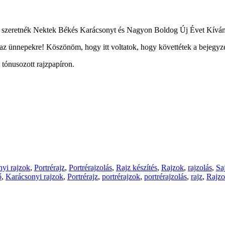
mmal szeretnék Nektek Békés Karácsonyt és Nagyon Boldog Új Évet Kíván
 az ünnepekre! Köszönöm, hogy itt voltatok, hogy követtétek a bejegyzé
 tónusozott rajzpapíron.
yi rajzok
,
Portrérajz
,
Portrérajzolás
,
Rajz készítés
,
Rajzok
,
rajzolás
,
Sa
ő
,
Karácsonyi rajzok
,
Portrérajz
,
portrérajzok
,
portrérajzolás
,
rajz
,
Rajz