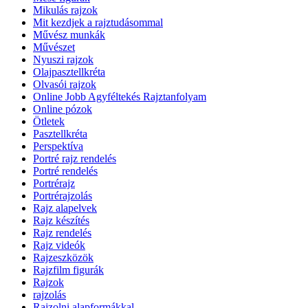
Mikulás rajzok
Mit kezdjek a rajztudásommal
Művész munkák
Művészet
Nyuszi rajzok
Olajpasztellkréta
Olvasói rajzok
Online Jobb Agyféltekés Rajztanfolyam
Online pózok
Ötletek
Pasztellkréta
Perspektíva
Portré rajz rendelés
Portré rendelés
Portrérajz
Portrérajzolás
Rajz alapelvek
Rajz készítés
Rajz rendelés
Rajz videók
Rajzeszközök
Rajzfilm figurák
Rajzok
rajzolás
Rajzolni alapformákkal