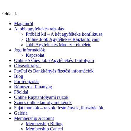
Oldalak
Magamról
A jobb agyféltekés rajzolás
Próbáld ki! – A két agyfélteke konfliktusa
Online Jobb Agyféltekés Rajztanfolyam
Jobb Agyféltekés Módszer elmélete
Jogi információk
Kapcsolat
Online Színes Jobb Agyféltekés Tanfolyam
Olvasók rajzai
PayPal és Bankkártyás fizetési információk
Blog
Portrérajzolás
Bónuszok Tananyag
Főoldal
Online Rajztanfolyami rajzok
Színes online tanfolyami képek
Saját munkák – rajzok, festmények, illusztrációk
Galéria
Membership Account
Membership Billing
Membership Cancel