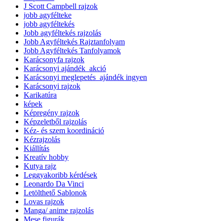
J Scott Campbell rajzok
jobb agyfélteke
jobb agyféltekés
Jobb agyféltekés rajzolás
Jobb Agyféltekés Rajztanfolyam
Jobb Agyféltekés Tanfolyamok
Karácsonyfa rajzok
Karácsonyi ajándék_akció
Karácsonyi meglepetés_ajándék ingyen
Karácsonyi rajzok
Karikatúra
képek
Képregény rajzok
Képzeletből rajzolás
Kéz- és szem koordináció
Kézrajzolás
Kiállítás
Kreatív hobby
Kutya rajz
Leggyakoribb kérdések
Leonardo Da Vinci
Letölthető Sablonok
Lovas rajzok
Manga/ anime rajzolás
Mese figurák