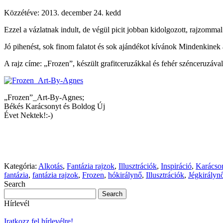
Közzétéve:
2013. december 24. kedd
Ezzel a vázlatnak indult, de végül picit jobban kidolgozott, rajzo
Jó pihenést, sok finom falatot és sok ajándékot kívánok Mindenkinek
A rajz címe: „Frozen”, készült grafitceruzákkal és fehér szénceruzával
„Frozen”_Art-By-Agnes;
Békés Karácsonyt és Boldog Új
Évet Nektek!:-)
Kategória:
Alkotás
,
Fantázia rajzok
,
Illusztrációk
,
Inspiráció
,
Karácson
fantázia
,
fantázia rajzok
,
Frozen
,
hókirálynő
,
Illusztrációk
,
Jégkirályn
Search
Hírlevél
Iratkozz fel hírlevélre!