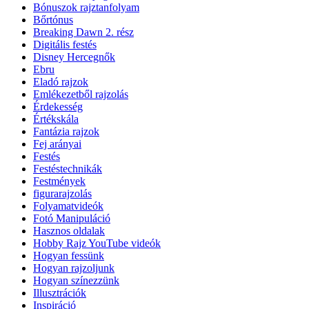
Bónuszok rajztanfolyam
Bőrtónus
Breaking Dawn 2. rész
Digitális festés
Disney Hercegnők
Ebru
Eladó rajzok
Emlékezetből rajzolás
Érdekesség
Értékskála
Fantázia rajzok
Fej arányai
Festés
Festéstechnikák
Festmények
figurarajzolás
Folyamatvideók
Fotó Manipuláció
Hasznos oldalak
Hobby Rajz YouTube videók
Hogyan fessünk
Hogyan rajzoljunk
Hogyan színezzünk
Illusztrációk
Inspiráció