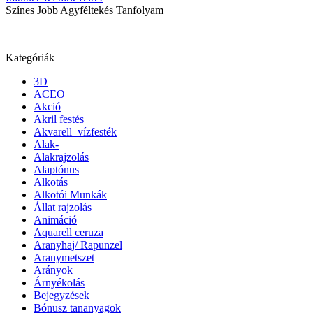
Színes Jobb Agyféltekés Tanfolyam
Kategóriák
3D
ACEO
Akció
Akril festés
Akvarell_vízfesték
Alak-
Alakrajzolás
Alaptónus
Alkotás
Alkotói Munkák
Állat rajzolás
Animáció
Aquarell ceruza
Aranyhaj/ Rapunzel
Aranymetszet
Arányok
Árnyékolás
Bejegyzések
Bónusz tananyagok