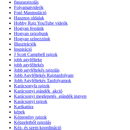
figurarajzolás
Folyamatvideók
Fotó Manipuláció
Hasznos oldalak
Hobby Rajz YouTube videók
Hogyan fessünk
Hogyan rajzoljunk
Hogyan színezzünk
Illusztrációk
Inspiráció
J Scott Campbell rajzok
jobb agyfélteke
jobb agyféltekés
Jobb agyféltekés rajzolás
Jobb Agyféltekés Rajztanfolyam
Jobb Agyféltekés Tanfolyamok
Karácsonyfa rajzok
Karácsonyi ajándék_akció
Karácsonyi meglepetés_ajándék ingyen
Karácsonyi rajzok
Karikatúra
képek
Képregény rajzok
Képzeletből rajzolás
Kéz- és szem koordináció