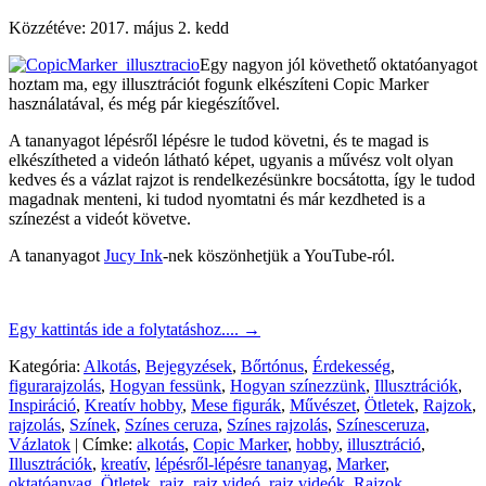
Közzétéve:
2017. május 2. kedd
Egy nagyon jól követhető oktatóanyagot
hoztam ma, egy illusztrációt fogunk elkészíteni Copic Marker
használatával, és még pár kiegészítővel.
A tananyagot lépésről lépésre le tudod követni, és te magad is
elkészítheted a videón látható képet, ugyanis a művész volt olyan
kedves és a vázlat rajzot is rendelkezésünkre bocsátotta, így le tudod
magadnak menteni, ki tudod nyomtatni és már kezdheted is a
színezést a videót követve.
A tananyagot
Jucy Ink
-nek köszönhetjük a YouTube-ról.
Egy kattintás ide a folytatáshoz....
→
Kategória:
Alkotás
,
Bejegyzések
,
Bőrtónus
,
Érdekesség
,
figurarajzolás
,
Hogyan fessünk
,
Hogyan színezzünk
,
Illusztrációk
,
Inspiráció
,
Kreatív hobby
,
Mese figurák
,
Művészet
,
Ötletek
,
Rajzok
,
rajzolás
,
Színek
,
Színes ceruza
,
Színes rajzolás
,
Színesceruza
,
Vázlatok
|
Címke:
alkotás
,
Copic Marker
,
hobby
,
illusztráció
,
Illusztrációk
,
kreatív
,
lépésről-lépésre tananyag
,
Marker
,
oktatóanyag
,
Ötletek
,
rajz
,
rajz videó
,
rajz videók
,
Rajzok
,