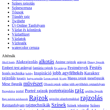
Színes rajzolás
Színesceruza
Tóusok
Tündér rajz
Twilight
Új Online Tanfolyam
Vázlat és kóntúrok
Vázlatfüzet
Vázlatok
Vízfesték
watercolor ceruza
Altémák
alkotás
Alakrajzolás
Anime rajzok
arányok
Akril festés
Disney figurák
Festés
Festmények
Emberi test arányai
fantázia rajzok
Fej arányai
jobb agyféltekés
Inspiráció
Karakter
festés technika
hobby
rajzolás
kreatív
Manga rajzok
mesefigurák
kutya rajzolás
Lovas rajzok
ló rajz
művészet
Mese figurák
Olvasói rajzok
online jobb agyféltekés rajztanfolyam
rajz
portrérajzolás
Portré rajzok
portré
Perspektíva
rajzfilm figurák
rajzolás
Rajzok
rajzolni alapformákkal
Rajz mérési módszerek
Színek
rajztechnikák
Rajztanfolyam
Színes
Színek jelentése