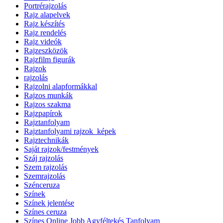
Portrérajzolás
Rajz alapelvek
Rajz készítés
Rajz rendelés
Rajz videók
Rajzeszközök
Rajzfilm figurák
Rajzok
rajzolás
Rajzolni alapformákkal
Rajzos munkák
Rajzos szakma
Rajzpapírok
Rajztanfolyam
Rajztanfolyami rajzok_képek
Rajztechnikák
Saját rajzok/festmények
Száj rajzolás
Szem rajzolás
Szemrajzolás
Szénceruza
Színek
Színek jelentése
Színes ceruza
Színes Online Jobb Agyféltekés Tanfolyam