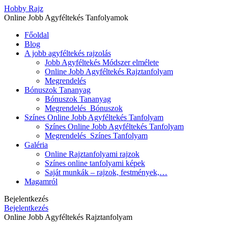
Hobby Rajz
Online Jobb Agyféltekés Tanfolyamok
Főoldal
Blog
A jobb agyféltekés rajzolás
Jobb Agyféltekés Módszer elmélete
Online Jobb Agyféltekés Rajztanfolyam
Megrendelés
Bónuszok Tananyag
Bónuszok Tananyag
Megrendelés_Bónuszok
Színes Online Jobb Agyféltekés Tanfolyam
Színes Online Jobb Agyféltekés Tanfolyam
Megrendelés_Színes Tanfolyam
Galéria
Online Rajztanfolyami rajzok
Színes online tanfolyami képek
Saját munkák – rajzok, festmények,…
Magamról
Bejelentkezés
Bejelentkezés
Online Jobb Agyféltekés Rajztanfolyam