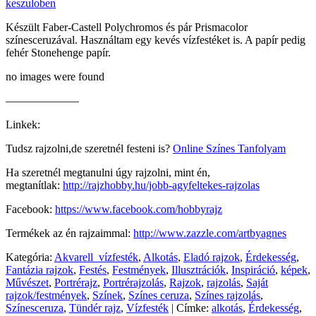
keszuloben
Készült Faber-Castell Polychromos és pár Prismacolor
színesceruzával. Használtam egy kevés vízfestéket is. A papír pedig
fehér Stonehenge papír.
no images were found
——————–
Linkek:
Tudsz rajzolni,de szeretnél festeni is?
Online Színes Tanfolyam
Ha szeretnél megtanulni úgy rajzolni, mint én,
megtanítlak:
http://rajzhobby.hu/jobb-agyfeltekes-rajzolas
Facebook:
https://www.facebook.com/hobbyrajz
Termékek az én rajzaimmal:
http://www.zazzle.com/artbyagnes
Kategória:
Akvarell_vízfesték
,
Alkotás
,
Eladó rajzok
,
Érdekesség
,
Fantázia rajzok
,
Festés
,
Festmények
,
Illusztrációk
,
Inspiráció
,
képek
,
Művészet
,
Portrérajz
,
Portrérajzolás
,
Rajzok
,
rajzolás
,
Saját
rajzok/festmények
,
Színek
,
Színes ceruza
,
Színes rajzolás
,
Színesceruza
,
Tündér rajz
,
Vízfesték
|
Címke:
alkotás
,
Érdekesség
,