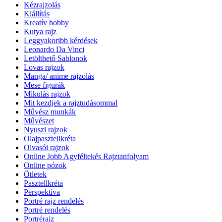
Kézrajzolás
Kiállítás
Kreatív hobby
Kutya rajz
Leggyakoribb kérdések
Leonardo Da Vinci
Letölthető Sablonok
Lovas rajzok
Manga/ anime rajzolás
Mese figurák
Mikulás rajzok
Mit kezdjek a rajztudásommal
Művész munkák
Művészet
Nyuszi rajzok
Olajpasztellkréta
Olvasói rajzok
Online Jobb Agyféltekés Rajztanfolyam
Online pózok
Ötletek
Pasztellkréta
Perspektíva
Portré rajz rendelés
Portré rendelés
Portrérajz