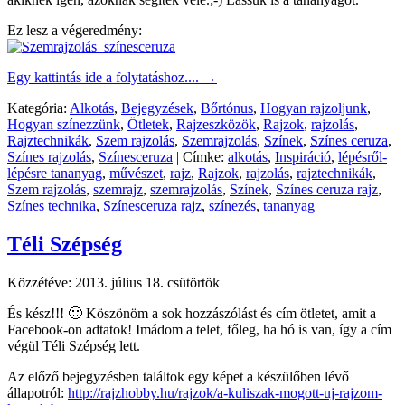
Ez lesz a végeredmény:
Egy kattintás ide a folytatáshoz....
→
Kategória:
Alkotás
,
Bejegyzések
,
Bőrtónus
,
Hogyan rajzoljunk
,
Hogyan színezzünk
,
Ötletek
,
Rajzeszközök
,
Rajzok
,
rajzolás
,
Rajztechnikák
,
Szem rajzolás
,
Szemrajzolás
,
Színek
,
Színes ceruza
,
Színes rajzolás
,
Színesceruza
|
Címke:
alkotás
,
Inspiráció
,
lépésről-
lépésre tananyag
,
művészet
,
rajz
,
Rajzok
,
rajzolás
,
rajztechnikák
,
Szem rajzolás
,
szemrajz
,
szemrajzolás
,
Színek
,
Színes ceruza rajz
,
Színes technika
,
Színesceruza rajz
,
színezés
,
tananyag
Téli Szépség
Közzétéve:
2013. július 18. csütörtök
És kész!!! 🙂 Köszönöm a sok hozzászólást és cím ötletet, amit a
Facebook-on adtatok! Imádom a telet, főleg, ha hó is van, így a cím
végül Téli Szépség lett.
Az előző bejegyzésben találtok egy képet a készülőben lévő
állapotról:
http://rajzhobby.hu/rajzok/a-kuliszak-mogott-uj-rajzom-