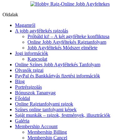
Oldalak
Magamról
A jobb agyféltekés rajzolás
Próbáld ki! – A két agyfélteke konfliktusa
Online Jobb Agyféltekés Rajztanfolyam
Jobb Agyféltekés Módszer elmélete
Jogi információk
Kapcsolat
Online Színes Jobb Agyféltekés Tanfolyam
Olvasók rajzai
PayPal és Bankkártyás fizetési információk
Blog
Portrérajzolás
Bónuszok Tananyag
Főoldal
Online Rajztanfolyami rajzok
Színes online tanfolyami képek
Saját munkák – rajzok, festmények, illusztrációk
Galéria
Membership Account
Membership Billing
Membership Cancel