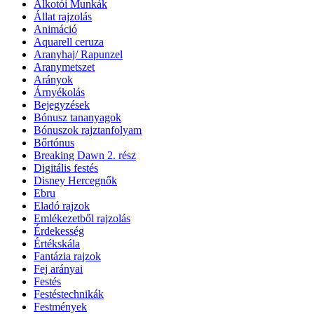
Alkotói Munkák
Állat rajzolás
Animáció
Aquarell ceruza
Aranyhaj/ Rapunzel
Aranymetszet
Arányok
Árnyékolás
Bejegyzések
Bónusz tananyagok
Bónuszok rajztanfolyam
Bőrtónus
Breaking Dawn 2. rész
Digitális festés
Disney Hercegnők
Ebru
Eladó rajzok
Emlékezetből rajzolás
Érdekesség
Értékskála
Fantázia rajzok
Fej arányai
Festés
Festéstechnikák
Festmények