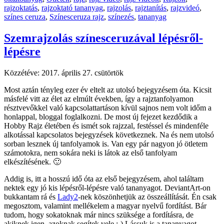
rajzoktatás
,
rajzoktató tananyag
,
rajzolás
,
rajztanítás
,
rajzvideó
,
színes ceruza
,
Színesceruza rajz
,
színezés
,
tananyag
Szemrajzolás színesceruzával lépésről-
lépésre
Közzétéve:
2017. április 27. csütörtök
Most aztán tényleg ezer év eltelt az utolsó bejegyzésem óta. Kicsit
másfelé vitt az élet az elmúlt években, így a rajztanfolyamon
résztvevőkkel való kapcsolattartáson kívül sajnos nem volt időm a
honlappal, bloggal foglalkozni. De most új fejezet kezdődik a
Hobby Rajz életében és ismét sok rajzzal, festéssel és mindenféle
alkotással kapcsolatos bejegyzések következnek. Na és nem utolsó
sorban lesznek új tanfolyamok is. Van egy pár nagyon jó ötletem
számotokra, nem sokára neki is látok az első tanfolyam
elkészítésének. 🙂
Addig is, itt a hosszú idő óta az első bejegyzésem, ahol találtam
nektek egy jó kis lépésről-lépésre való tananyagot. DeviantArt-on
bukkantam rá és
Lady2
-nek köszönhetjük az összeállítását. Én csak
megosztom, valamint mellékelem a magyar nyelvű fordítást. Bár
tudom, hogy sokatoknak már nincs szüksége a fordításra, de
akiknek igen, azoknak segítek vele.;-) Lássuk is a tananyagot.