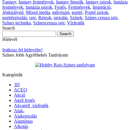
Fantasy
,
fantasy festmények
,
fantasy figurák
,
fantasy rajzok
,
fantázia
festmények
,
fantázia rajzok
,
Festés
,
Festmények
,
Inspiráció
,
Jégkirálynő
,
Mixed media
,
művészet
,
portré
,
Portré rajzok
,
portrérajzolás
,
rajz
,
Rajzok
,
rajzolás
,
Színek
,
Színes ceruza rajz
,
Színes technika
,
Színesceruza rajz
,
Vízfesték
Search
Hírlevél
Iratkozz fel hírlevélre!
Színes Jobb Agyféltekés Tanfolyam
Kategóriák
3D
ACEO
Akció
Akril festés
Akvarell_vízfesték
Alak-
Alakrajzolás
Alaptónus
Alkotás