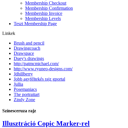
Membership Checkout
Membership Confirmation
Membership Invoice
Membership Levels
Teszt Membership Page
Linkek
Brush and pencil
Drawingcoach
Drawspace
Duey's drawings
http://patmcmichael.com/
http://www.ryuneo-designs.com/
Jdhillberry
Jobb agyféltekés rajz gportal
Jullia
Posemaniacs
The portraitart
Zindy Zone
Színesceruza rajz
Illusztráció Copic Marker-rel