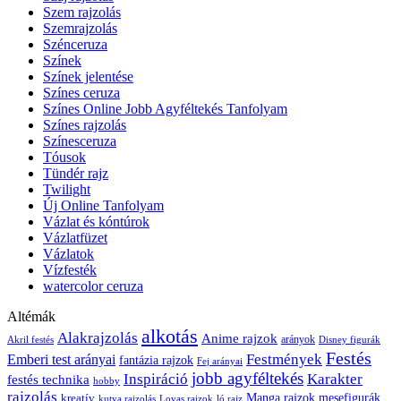
Szem rajzolás
Szemrajzolás
Szénceruza
Színek
Színek jelentése
Színes ceruza
Színes Online Jobb Agyféltekés Tanfolyam
Színes rajzolás
Színesceruza
Tóusok
Tündér rajz
Twilight
Új Online Tanfolyam
Vázlat és kóntúrok
Vázlatfüzet
Vázlatok
Vízfesték
watercolor ceruza
Altémák
alkotás
Alakrajzolás
Anime rajzok
arányok
Akril festés
Disney figurák
Festés
Festmények
Emberi test arányai
fantázia rajzok
Fej arányai
jobb agyféltekés
Inspiráció
Karakter
festés technika
hobby
rajzolás
kreatív
Manga rajzok
mesefigurák
kutya rajzolás
Lovas rajzok
ló rajz