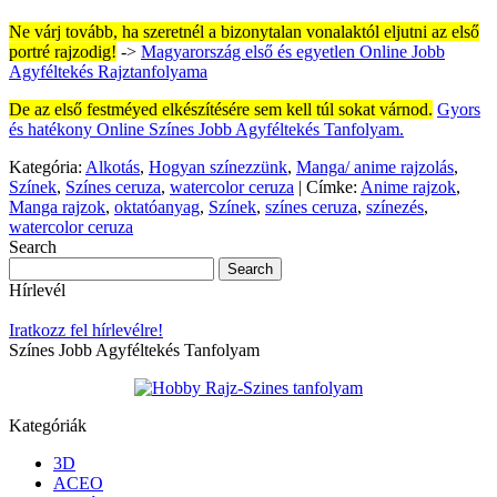
Ne várj tovább, ha szeretnél a bizonytalan vonalaktól eljutni az első
portré rajzodig!
->
Magyarország első és egyetlen Online Jobb
Agyféltekés Rajztanfolyama
De az első festméyed elkészítésére sem kell túl sokat várnod.
Gyors
és hatékony Online Színes Jobb Agyféltekés Tanfolyam.
Kategória:
Alkotás
,
Hogyan színezzünk
,
Manga/ anime rajzolás
,
Színek
,
Színes ceruza
,
watercolor ceruza
|
Címke:
Anime rajzok
,
Manga rajzok
,
oktatóanyag
,
Színek
,
színes ceruza
,
színezés
,
watercolor ceruza
Search
Hírlevél
Iratkozz fel hírlevélre!
Színes Jobb Agyféltekés Tanfolyam
Kategóriák
3D
ACEO