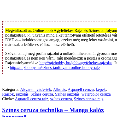
Megváltozott az Online Jobb Agyféltekés Rajz- és Színes tanfolyam 
postaköltség :-), ugyanis mind a két tanfolyam elérhető letöltéses v
DVD-s – indulócsomagos anyag, ezeket még meg lehet vásárolni, m
már csak a letöltéses változat lesz elérhető.
Szóval tanulj meg profin rajzolni a nulláról hihetetlenül gyorsan 
postaköltség és nem kell várni, míg megérkezik a postás a csomaggal
Rajztanfolyamról ->
http://rajzhobby.hu/jobb-agyfeltekes-rajzolas
. 
->
http://rajzhobby.hu/szines-tanfolyam-online-hobby-rajz
Kategória:
Akvarell_vízfesték
,
Alkotás
,
Aquarell ceruza
,
képek
,
Rajzok
,
rajzolás
,
Színes ceruza
,
Színes rajzolás
,
watercolor ceruza
|
Címke:
Aquarell ceruza rajz
,
színes ceruza
,
Színes ceruza rajz
Színes ceruza technika – Manga kalóz