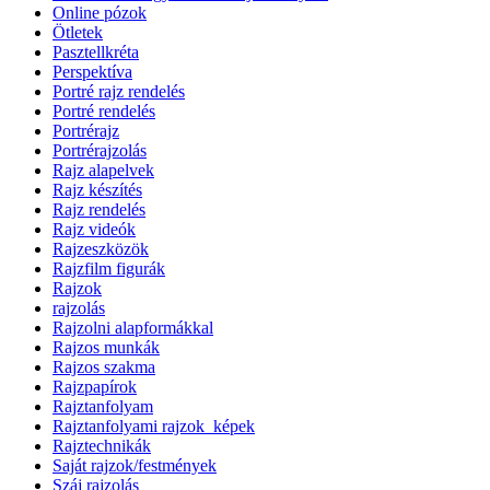
Online pózok
Ötletek
Pasztellkréta
Perspektíva
Portré rajz rendelés
Portré rendelés
Portrérajz
Portrérajzolás
Rajz alapelvek
Rajz készítés
Rajz rendelés
Rajz videók
Rajzeszközök
Rajzfilm figurák
Rajzok
rajzolás
Rajzolni alapformákkal
Rajzos munkák
Rajzos szakma
Rajzpapírok
Rajztanfolyam
Rajztanfolyami rajzok_képek
Rajztechnikák
Saját rajzok/festmények
Száj rajzolás