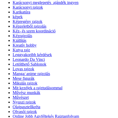
Karácsonyi meglepetés_ajándék ingyen
Karácsonyi rajzok
Karikatúra
képek
Képregény rajzok
Képzeletből rajzolás
Kéz- és szem koordináció
Kézrajzolás
Kiállítás
Kreatív hobby
Kutya rajz
Leggyakoribb kérdések
Leonardo Da Vinci
Letölthető Sablonok
Lovas rajzok
Manga/ anime rajzolás
Mese figurák
Mikulás rajzok
Mit kezdjek a rajztudásommal
Művész munkák
Művészet
Nyuszi rajzok
Olajpasztellkréta
Olvasói rajzok
Online Jobb Agyféltekés Rajztanfolyam