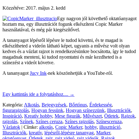
Közzétéve:
2017. május 2. kedd
Egy nagyon jól követhető oktatóanyagot
hoztam ma, egy illusztrációt fogunk elkészíteni Copic Marker
használatával, és még pár kiegészítővel.
A tananyagot lépésről lépésre le tudod követni, és te magad is
elkészítheted a videón látható képet, ugyanis a művész volt olyan
kedves és a vázlat rajzot is rendelkezésünkre bocsátotta, így le tudod
magadnak menteni, ki tudod nyomtatni és már kezdheted is a
színezést a videót követve.
A tananyagot
Jucy Ink
-nek köszönhetjük a YouTube-ról.
Egy kattintás ide a folytatáshoz....
→
Kategória:
Alkotás
,
Bejegyzések
,
Bőrtónus
,
Érdekesség
,
figurarajzolás
,
Hogyan fessünk
,
Hogyan színezzünk
,
Illusztrációk
,
Inspiráció
,
Kreatív hobby
,
Mese figurák
,
Művészet
,
Ötletek
,
Rajzok
,
rajzolás
,
Színek
,
Színes ceruza
,
Színes rajzolás
,
Színesceruza
,
Vázlatok
|
Címke:
alkotás
,
Copic Marker
,
hobby
,
illusztráció
,
Illusztrációk
,
kreatív
,
lépésről-lépésre tananyag
,
Marker
,
oktatóanyag
,
Ötletek
,
rajz
,
rajz videó
,
rajz videók
,
Rajzok
,