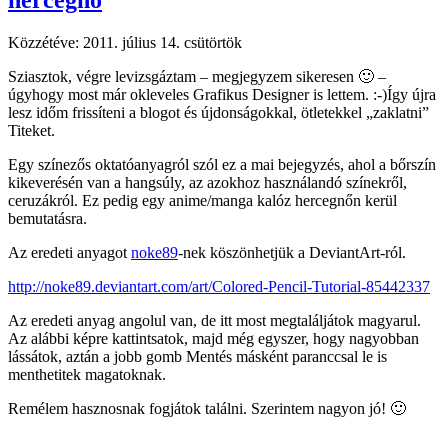
hercegnő
Közzétéve:
2011. július 14. csütörtök
Sziasztok, végre levizsgáztam – megjegyzem sikeresen 🙂 –
úgyhogy most már okleveles Grafikus Designer is lettem. :-)Így újra
lesz időm frissíteni a blogot és újdonságokkal, ötletekkel „zaklatni”
Titeket.
Egy színezős oktatóanyagról szól ez a mai bejegyzés, ahol a bőrszín
kikeverésén van a hangsúly, az azokhoz használandó színekről,
ceruzákról. Ez pedig egy anime/manga kalóz hercegnőn kerül
bemutatásra.
Az eredeti anyagot
noke89
-nek köszönhetjük a DeviantArt-ról.
http://noke89.deviantart.com/art/Colored-Pencil-Tutorial-85442337
Az eredeti anyag angolul van, de itt most megtaláljátok magyarul.
Az alábbi képre kattintsatok, majd még egyszer, hogy nagyobban
lássátok, aztán a jobb gomb Mentés másként paranccsal le is
menthetitek magatoknak.
Remélem hasznosnak fogjátok találni. Szerintem nagyon jó! 🙂