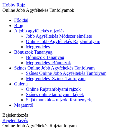
Hobby Rajz
Online Jobb Agyféltekés Tanfolyamok
Főoldal
Blog
A jobb agyféltekés rajzolás
Jobb Agyféltekés Módszer elmélete
Online Jobb Agyféltekés Rajztanfolyam
Megrendelés
Bónuszok Tananyag
Bónuszok Tananyag
Megrendelés_Bónuszok
Színes Online Jobb Agyféltekés Tanfolyam
Színes Online Jobb Agyféltekés Tanfolyam
Megrendelés_Színes Tanfolyam
Galéria
Online Rajztanfolyami rajzok
Színes online tanfolyami képek
Saját munkák – rajzok, festmények,…
Magamról
Bejelentkezés
Bejelentkezés
Online Jobb Agyféltekés Rajztanfolyam