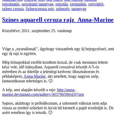
rajzoktatás
,
rajzoktató tananyag
,
rajzolás
,
rajztanítás
,
rajzvideó
,
színes ceruza
,
Színesceruza rajz
,
színezés
,
tananyag
Színes aquarell ceruza rajz_Anna-Marine
Közzétéve:
2011. szeptember 25. vasárnap
Vége a „nyaralásnak”, úgyhogy visszatérek egy új bejegyzéssel, ami
egy új rajz is egyben.
Még hónapokkal ezelőtt kezdtem hozzá, de csak mostanra lettem
kész vele, idő hiányában. Aquarell ceruzával készült A/5-ös
méretben és az ihletője a jelenlegi kedvenc illusztrátorom és
példaképem,
Anna-Marine
, aki amellett, hogy nagyon szép,
fantasztikusan tehetséges is. 🙂
A kép, ami alapján készült a rajz:
http://anna-
marine.deviantart.com/gallery/30379659#/d3j7urn
Sajnos, akárhogy is próbálkoztam, a szkennelt változat nem adja
vissza az eredeti színeket és kicsit túl kiemeli a papír textúráját is. De
azért remélem így is tetszik. 🙂