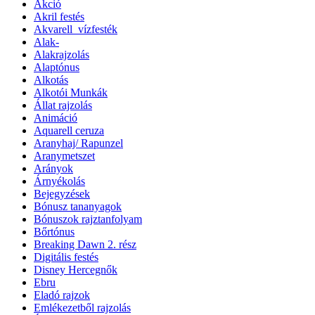
Akció
Akril festés
Akvarell_vízfesték
Alak-
Alakrajzolás
Alaptónus
Alkotás
Alkotói Munkák
Állat rajzolás
Animáció
Aquarell ceruza
Aranyhaj/ Rapunzel
Aranymetszet
Arányok
Árnyékolás
Bejegyzések
Bónusz tananyagok
Bónuszok rajztanfolyam
Bőrtónus
Breaking Dawn 2. rész
Digitális festés
Disney Hercegnők
Ebru
Eladó rajzok
Emlékezetből rajzolás