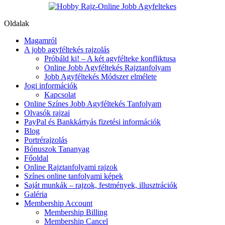
Oldalak
Magamról
A jobb agyféltekés rajzolás
Próbáld ki! – A két agyfélteke konfliktusa
Online Jobb Agyféltekés Rajztanfolyam
Jobb Agyféltekés Módszer elmélete
Jogi információk
Kapcsolat
Online Színes Jobb Agyféltekés Tanfolyam
Olvasók rajzai
PayPal és Bankkártyás fizetési információk
Blog
Portrérajzolás
Bónuszok Tananyag
Főoldal
Online Rajztanfolyami rajzok
Színes online tanfolyami képek
Saját munkák – rajzok, festmények, illusztrációk
Galéria
Membership Account
Membership Billing
Membership Cancel