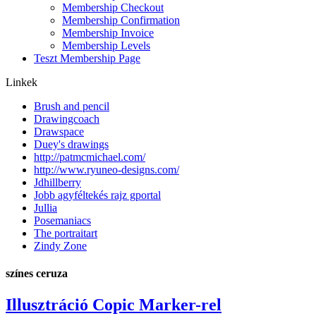
Membership Checkout
Membership Confirmation
Membership Invoice
Membership Levels
Teszt Membership Page
Linkek
Brush and pencil
Drawingcoach
Drawspace
Duey's drawings
http://patmcmichael.com/
http://www.ryuneo-designs.com/
Jdhillberry
Jobb agyféltekés rajz gportal
Jullia
Posemaniacs
The portraitart
Zindy Zone
színes ceruza
Illusztráció Copic Marker-rel