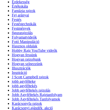
Érdekesség
Értékskála
Fantázia rajzok
Fej arányai
Festés
Festéstechnikák
Festmények
figurarajzolás
Folyamatvideók
Fotó Manipuláció
Hasznos oldalak
Hobby Rajz YouTube videók
Hogyan fessünk
Hogyan rajzoljunk
Hogyan színezzünk
Illusztrációk
Inspiráció
J Scott Campbell rajzok
jobb agyfélteke
jobb agyféltekés
Jobb agyféltekés rajzolás
Jobb Agyféltekés Rajztanfolyam
Jobb Agyféltekés Tanfolyamok
Karácsonyfa rajzok
Karácsonyi ajándék_akció