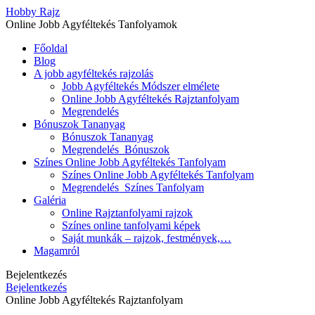
Hobby Rajz
Online Jobb Agyféltekés Tanfolyamok
Főoldal
Blog
A jobb agyféltekés rajzolás
Jobb Agyféltekés Módszer elmélete
Online Jobb Agyféltekés Rajztanfolyam
Megrendelés
Bónuszok Tananyag
Bónuszok Tananyag
Megrendelés_Bónuszok
Színes Online Jobb Agyféltekés Tanfolyam
Színes Online Jobb Agyféltekés Tanfolyam
Megrendelés_Színes Tanfolyam
Galéria
Online Rajztanfolyami rajzok
Színes online tanfolyami képek
Saját munkák – rajzok, festmények,…
Magamról
Bejelentkezés
Bejelentkezés
Online Jobb Agyféltekés Rajztanfolyam