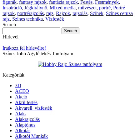
figurák
,
fantasy rajzok
,
fantázia rajzok
,
Festés
,
Festmények
,
Inspiráció
,
Jégkirálynő
,
Mixed media
,
művészet
,
portré
,
Portré
rajzok
,
portrérajzolás
,
rajz
,
Rajzok
,
rajzolás
,
Színek
,
Színes ceruza
rajz
,
Színes technika
,
Vízfesték
Search
Hírlevél
Iratkozz fel hírlevélre!
Színes Jobb Agyféltekés Tanfolyam
Kategóriák
3D
ACEO
Akció
Akril festés
Akvarell_vízfesték
Alak-
Alakrajzolás
Alaptónus
Alkotás
Alkotói Munkák