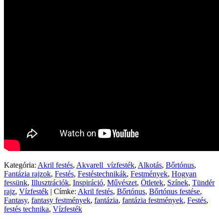
Kategória:
Akril festés
,
Akvarell_vízfesték
,
Alkotás
,
Bőrtónus
,
Fantázia rajzok
,
Festés
,
Festéstechnikák
,
Festmények
,
Hogyan
fessünk
,
Illusztrációk
,
Inspiráció
,
Művészet
,
Ötletek
,
Színek
,
Tündér
rajz
,
Vízfesték
|
Címke:
Akril festés
,
Bőrtónus
,
Bőrtónus festése
,
Fantasy
,
fantasy festmények
,
fantázia
,
fantázia festmények
,
Festés
,
festés technika
,
Vízfesték