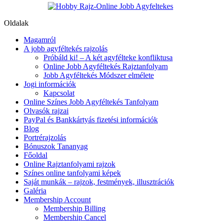
Oldalak
Magamról
A jobb agyféltekés rajzolás
Próbáld ki! – A két agyfélteke konfliktusa
Online Jobb Agyféltekés Rajztanfolyam
Jobb Agyféltekés Módszer elmélete
Jogi információk
Kapcsolat
Online Színes Jobb Agyféltekés Tanfolyam
Olvasók rajzai
PayPal és Bankkártyás fizetési információk
Blog
Portrérajzolás
Bónuszok Tananyag
Főoldal
Online Rajztanfolyami rajzok
Színes online tanfolyami képek
Saját munkák – rajzok, festmények, illusztrációk
Galéria
Membership Account
Membership Billing
Membership Cancel