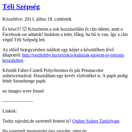
Téli Szépség
Közzétéve:
2013. július 18. csütörtök
És kész!!! 🙂 Köszönöm a sok hozzászólást és cím ötletet, amit a
Facebook-on adtatok! Imádom a telet, főleg, ha hó is van, így a cím
végül Téli Szépség lett.
Az előző bejegyzésben találtok egy képet a készülőben lévő
állapotról:
http://rajzhobby.hu/rajzok/a-kuliszak-mogott-uj-rajzom-
keszuloben
Készült Faber-Castell Polychromos és pár Prismacolor
színesceruzával. Használtam egy kevés vízfestéket is. A papír pedig
fehér Stonehenge papír.
no images were found
——————–
Linkek:
Tudsz rajzolni,de szeretnél festeni is?
Online Színes Tanfolyam
Ha szeretnél megtanulni úgy rajzolni, mint én,