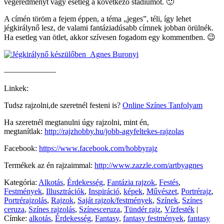
végeredményt vagy esetleg a következő stádiumot. 🙂
A címén töröm a fejem éppen, a téma „jeges”, téli, így lehet
jégkirálynő lesz, de valami fantáziadúsabb címnek jobban örülnék.
Ha esetleg van ötlet, akkor szívesen fogadom egy kommentben. 😉
——————–
Linkek:
Tudsz rajzolni,de szeretnél festeni is?
Online Színes Tanfolyam
Ha szeretnél megtanulni úgy rajzolni, mint én,
megtanítlak:
http://rajzhobby.hu/jobb-agyfeltekes-rajzolas
Facebook:
https://www.facebook.com/hobbyrajz
Termékek az én rajzaimmal:
http://www.zazzle.com/artbyagnes
Kategória:
Alkotás
,
Érdekesség
,
Fantázia rajzok
,
Festés
,
Festmények
,
Illusztrációk
,
Inspiráció
,
képek
,
Művészet
,
Portrérajz
,
Portrérajzolás
,
Rajzok
,
Saját rajzok/festmények
,
Színek
,
Színes
ceruza
,
Színes rajzolás
,
Színesceruza
,
Tündér rajz
,
Vízfesték
|
Címke:
alkotás
,
Érdekesség
,
Fantasy
,
fantasy festmények
,
fantasy