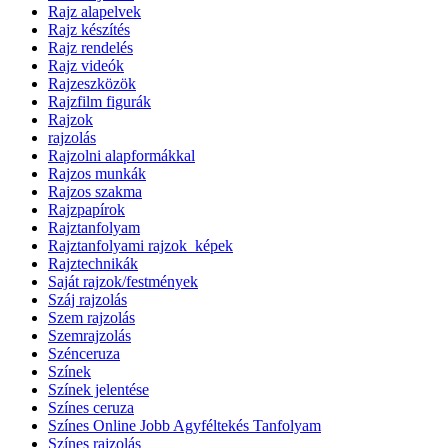
Rajz alapelvek
Rajz készítés
Rajz rendelés
Rajz videók
Rajzeszközök
Rajzfilm figurák
Rajzok
rajzolás
Rajzolni alapformákkal
Rajzos munkák
Rajzos szakma
Rajzpapírok
Rajztanfolyam
Rajztanfolyami rajzok_képek
Rajztechnikák
Saját rajzok/festmények
Száj rajzolás
Szem rajzolás
Szemrajzolás
Szénceruza
Színek
Színek jelentése
Színes ceruza
Színes Online Jobb Agyféltekés Tanfolyam
Színes rajzolás