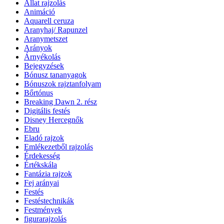
Állat rajzolás
Animáció
Aquarell ceruza
Aranyhaj/ Rapunzel
Aranymetszet
Arányok
Árnyékolás
Bejegyzések
Bónusz tananyagok
Bónuszok rajztanfolyam
Bőrtónus
Breaking Dawn 2. rész
Digitális festés
Disney Hercegnők
Ebru
Eladó rajzok
Emlékezetből rajzolás
Érdekesség
Értékskála
Fantázia rajzok
Fej arányai
Festés
Festéstechnikák
Festmények
figurarajzolás