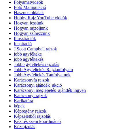
Folyamatvideók
Fotó Manipuláció
Hasznos oldalak
Hobby Rajz YouTube videók
Hogyan fessünk
Hogyan rajzoljunk
Hogyan színezzünk
Illusztrációk
Inspiráció
J Scott Campbell rajzok
jobb agyfélteke
jobb agyféltekés
Jobb agyféltekés rajzolás
Jobb Agyféltekés Rajztanfolyam
Jobb Agyféltekés Tanfolyamok
Karácsonyfa rajzok
Karácsonyi ajándék_akció
Karácsonyi meglepetés_ajándék ingyen
Karácsonyi rajzok
Karikatúra
képek
Képregény rajzok
Képzeletből rajzolás
Kéz- és szem koordináció
Kézrajzolás