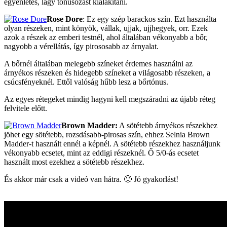
egyenletes, lágy tónusozást kialakítani.
Rose Dore
: Ez egy szép barackos szín. Ezt használta
olyan részeken, mint könyök, vállak, ujjak, ujjhegyek, orr. Ezek
azok a részek az emberi testnél, ahol általában vékonyabb a bőr,
nagyobb a vérellátás, így pirososabb az árnyalat.
A bőrnél általában melegebb színeket érdemes használni az
árnyékos részeken és hidegebb színeket a világosabb részeken, a
csúcsfényeknél. Ettől valóság hűbb lesz a bőrtónus.
Az egyes rétegeket mindig hagyni kell megszáradni az újabb réteg
felvitele előtt.
Brown Madder:
A sötétebb árnyékos részekhez
jöhet egy sötétebb, rozsdásabb-pirosas szín, ehhez Selnia Brown
Madder-t használt ennél a képnél. A sötétebb részekhez használjunk
vékonyabb ecsetet, mint az eddigi részeknél. Ő 5/0-ás ecsetet
használt most ezekhez a sötétebb részekhez.
És akkor már csak a videó van hátra. 🙂 Jó gyakorlást!