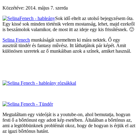
Közzétéve:
2014. május 7. szerda
Sok idő eltelt az utolsó bejegyzésem óta.
Egy kissé sok minden történik velem mostanság, lehet, majd ezekről
is beszámolok valamikor, de most itt az ideje egy kis frissítésnek. 🙂
Selina Fenech
munkáságát szemeltem ki mára nektek. Ő egy
ausztrál tündér és fantasy művész. Itt láthatjátok pár képét. Amit
különösen szeretek az ő munkáiban azok a színek, amiket használ.
Megtaláltam egy videóját is a youtube-on, ahol bemutatja, hogyan
festi ő a bőrtónust egy adott kép esetében. Általában a bőrtónus az,
ami a legtöbbünknek problémát okoz, hogy de hogyan is érjük el azt
az igazi bőrtónus hatást.