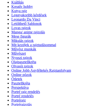
Kiállítás
Kreatív hobby
Kutya rajz
Leggyakoribb kérdések
Leonardo Da Vinci
Letölthető Sablonok
Lovas rajzok
Manga/ anime rajzolás
Mese figurák
Mikulás rajzok
Mit kezdjek a rajztudásommal
Művész munkák
Művészet
Nyuszi rajzok
Olajpasztellkréta
Olvasói rajzok
Online Jobb Agyféltekés Rajztanfolyam
Online pózok
Ötletek
Pasztellkréta
Perspektíva
Portré rajz rendelés
Portré rendelés
Portrérajz
Portrérajzolás