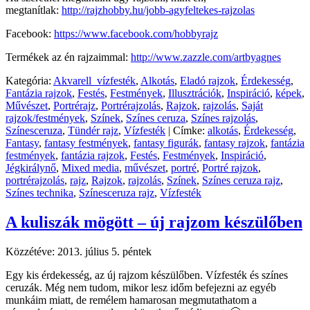
megtanítlak:
http://rajzhobby.hu/jobb-agyfeltekes-rajzolas
Facebook:
https://www.facebook.com/hobbyrajz
Termékek az én rajzaimmal:
http://www.zazzle.com/artbyagnes
Kategória:
Akvarell_vízfesték
,
Alkotás
,
Eladó rajzok
,
Érdekesség
,
Fantázia rajzok
,
Festés
,
Festmények
,
Illusztrációk
,
Inspiráció
,
képek
,
Művészet
,
Portrérajz
,
Portrérajzolás
,
Rajzok
,
rajzolás
,
Saját
rajzok/festmények
,
Színek
,
Színes ceruza
,
Színes rajzolás
,
Színesceruza
,
Tündér rajz
,
Vízfesték
|
Címke:
alkotás
,
Érdekesség
,
Fantasy
,
fantasy festmények
,
fantasy figurák
,
fantasy rajzok
,
fantázia
festmények
,
fantázia rajzok
,
Festés
,
Festmények
,
Inspiráció
,
Jégkirálynő
,
Mixed media
,
művészet
,
portré
,
Portré rajzok
,
portrérajzolás
,
rajz
,
Rajzok
,
rajzolás
,
Színek
,
Színes ceruza rajz
,
Színes technika
,
Színesceruza rajz
,
Vízfesték
A kuliszák mögött – új rajzom készülőben
Közzétéve:
2013. július 5. péntek
Egy kis érdekesség, az új rajzom készülőben. Vízfesték és színes
ceruzák. Még nem tudom, mikor lesz időm befejezni az egyéb
munkáim miatt, de remélem hamarosan megmutathatom a