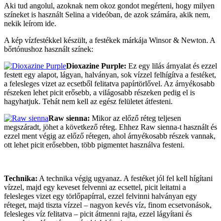
Aki tud angolul, azoknak nem okoz gondot megérteni, hogy milyen
színeket is használt Selina a videóban, de azok számára, akik nem,
nekik leírom ide.
A kép vízfestékkel készült, a festékek márkája Winsor & Newton. A
bőrtónushoz használt színek:
Dioxazine Purple:
Ez egy lilás árnyalat és ezzel
festett egy alapot, lágyan, halványan, sok vízzel felhígítva a festéket,
a felesleges vizet az ecsetből felitatva papírtörlővel. Az árnyékosabb
részeken lehet picit erősebb, a világosabb részeken pedig el is
hagyhatjuk. Tehát nem kell az egész felületet átfesteni.
Raw sienna:
Mikor az előző réteg teljesen
megszáradt, jöhet a következő réteg. Ehhez Raw sienna-t használt és
ezzel ment végig az előző rétegen, ahol árnyékosabb részek vannak,
ott lehet picit erősebben, több pigmentet használva festeni.
Technika:
A technika végig ugyanaz. A festéket jól fel kell hígítani
vízzel, majd egy keveset felvenni az ecsettel, picit leitatni a
felesleges vizet egy törlőpapírral, ezzel felvinni halványan egy
réteget, majd tiszta vízzel – nagyon kevés víz, finom ecsetvonások,
felesleges víz felitatva – picit átmenni rajta, ezzel lágyítani és