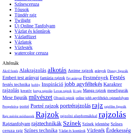
Színesceruza
Tóusok
Tündér rajz
Twilight
Új Online Tanfolyam
Vázlat és kóntúrok
Vázlatfüzet
Vázlatok
Vízfesték
watercolor ceruza
Altémák
alkotás
Alakrajzolás
Anime rajzok
arányok
Akril festés
Disney figurák
Festés
Festmények
Emberi test arányai
fantázia rajzok
Fej arányai
jobb agyféltekés
Inspiráció
Karakter
festés technika
hobby
rajzolás
kreatív
Manga rajzok
mesefigurák
kutya rajzolás
Lovas rajzok
ló rajz
művészet
Mese figurák
Olvasói rajzok
online jobb agyféltekés rajztanfolyam
rajz
portrérajzolás
Portré rajzok
portré
Perspektíva
rajzfilm figurák
rajzolás
Rajzok
rajzolni alapformákkal
Rajz mérési módszerek
Színek
rajztechnikák
Rajztanfolyam
Színes
Színek jelentése
Érdekesség
Színes technika
ceruza rajz
Vízfesték
Vázlat és kontúrok