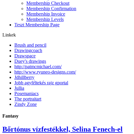
Membership Checkout
Membership Confirmation
Membership Invoice
Membership Levels
Teszt Membership Page
Linkek
Brush and pencil
Drawingcoach
Drawspace
Duey's drawings
http://patmcmichael.com/
http://www.ryuneo-designs.com/
Jdhillberry
Jobb agyféltekés rajz gportal
Jullia
Posemaniacs
The portraitart
Zindy Zone
Fantasy
Bőrtónus vízfestékkel, Selina Fenech-el