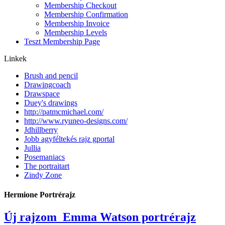
Membership Checkout
Membership Confirmation
Membership Invoice
Membership Levels
Teszt Membership Page
Linkek
Brush and pencil
Drawingcoach
Drawspace
Duey's drawings
http://patmcmichael.com/
http://www.ryuneo-designs.com/
Jdhillberry
Jobb agyféltekés rajz gportal
Jullia
Posemaniacs
The portraitart
Zindy Zone
Hermione Portrérajz
Új rajzom_Emma Watson portrérajz