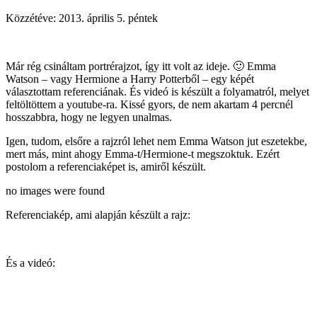
Közzétéve:
2013. április 5. péntek
Már rég csináltam portrérajzot, így itt volt az ideje. 🙂 Emma
Watson – vagy Hermione a Harry Potterből – egy képét
választottam referenciának. És videó is készült a folyamatról, melyet
feltöltöttem a youtube-ra. Kissé gyors, de nem akartam 4 percnél
hosszabbra, hogy ne legyen unalmas.
Igen, tudom, elsőre a rajzról lehet nem Emma Watson jut eszetekbe,
mert más, mint ahogy Emma-t/Hermione-t megszoktuk. Ezért
postolom a referenciaképet is, amiről készült.
no images were found
Referenciakép, ami alapján készült a rajz:
És a videó: