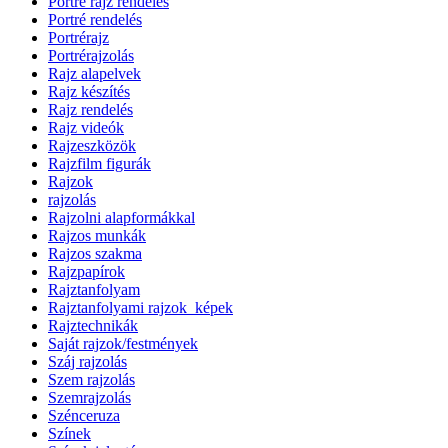
Portré rajz rendelés
Portré rendelés
Portrérajz
Portrérajzolás
Rajz alapelvek
Rajz készítés
Rajz rendelés
Rajz videók
Rajzeszközök
Rajzfilm figurák
Rajzok
rajzolás
Rajzolni alapformákkal
Rajzos munkák
Rajzos szakma
Rajzpapírok
Rajztanfolyam
Rajztanfolyami rajzok_képek
Rajztechnikák
Saját rajzok/festmények
Száj rajzolás
Szem rajzolás
Szemrajzolás
Szénceruza
Színek