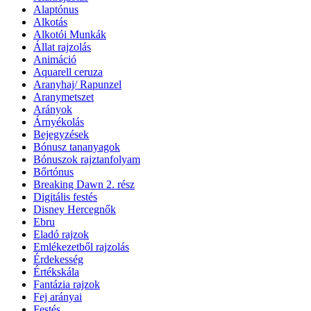
Alaptónus
Alkotás
Alkotói Munkák
Állat rajzolás
Animáció
Aquarell ceruza
Aranyhaj/ Rapunzel
Aranymetszet
Arányok
Árnyékolás
Bejegyzések
Bónusz tananyagok
Bónuszok rajztanfolyam
Bőrtónus
Breaking Dawn 2. rész
Digitális festés
Disney Hercegnők
Ebru
Eladó rajzok
Emlékezetből rajzolás
Érdekesség
Értékskála
Fantázia rajzok
Fej arányai
Festés