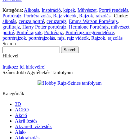
Kategória:
Alkotás
,
Inspiráció
,
képek
,
Művészet
,
Portré rendelés
,
Portrérajz
,
Portrérajzolás
,
Rajz videók
,
Rajzok
,
rajzolás
|
Címke:
alkotás
,
ceruza portré
,
ceruzarajz
,
Emma Watson Portrérajz
,
grafitrajz
,
Harry Potter portrérajz
,
Hermione Portrérajz
,
művészet
,
portré
,
Portré rajzok
,
Portrérajz
,
Portrérajz megrendelésre
,
portrérajzok
,
portrérajzolás
,
rajz
,
rajz videók
,
Rajzok
,
rajzolás
Search
Hírlevél
Iratkozz fel hírlevélre!
Színes Jobb Agyféltekés Tanfolyam
Kategóriák
3D
ACEO
Akció
Akril festés
Akvarell_vízfesték
Alak-
Alakrajzolás