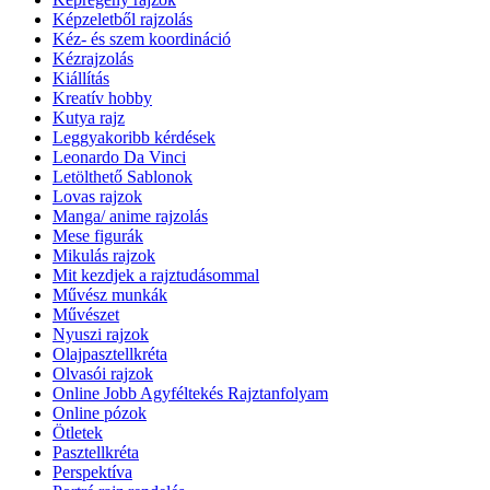
Képzeletből rajzolás
Kéz- és szem koordináció
Kézrajzolás
Kiállítás
Kreatív hobby
Kutya rajz
Leggyakoribb kérdések
Leonardo Da Vinci
Letölthető Sablonok
Lovas rajzok
Manga/ anime rajzolás
Mese figurák
Mikulás rajzok
Mit kezdjek a rajztudásommal
Művész munkák
Művészet
Nyuszi rajzok
Olajpasztellkréta
Olvasói rajzok
Online Jobb Agyféltekés Rajztanfolyam
Online pózok
Ötletek
Pasztellkréta
Perspektíva