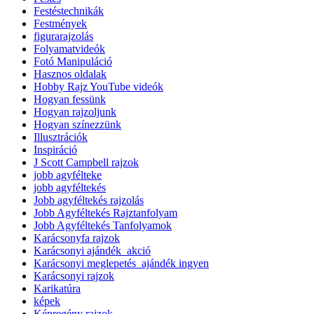
Festéstechnikák
Festmények
figurarajzolás
Folyamatvideók
Fotó Manipuláció
Hasznos oldalak
Hobby Rajz YouTube videók
Hogyan fessünk
Hogyan rajzoljunk
Hogyan színezzünk
Illusztrációk
Inspiráció
J Scott Campbell rajzok
jobb agyfélteke
jobb agyféltekés
Jobb agyféltekés rajzolás
Jobb Agyféltekés Rajztanfolyam
Jobb Agyféltekés Tanfolyamok
Karácsonyfa rajzok
Karácsonyi ajándék_akció
Karácsonyi meglepetés_ajándék ingyen
Karácsonyi rajzok
Karikatúra
képek
Képregény rajzok