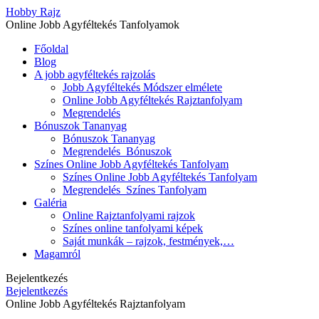
Hobby Rajz
Online Jobb Agyféltekés Tanfolyamok
Főoldal
Blog
A jobb agyféltekés rajzolás
Jobb Agyféltekés Módszer elmélete
Online Jobb Agyféltekés Rajztanfolyam
Megrendelés
Bónuszok Tananyag
Bónuszok Tananyag
Megrendelés_Bónuszok
Színes Online Jobb Agyféltekés Tanfolyam
Színes Online Jobb Agyféltekés Tanfolyam
Megrendelés_Színes Tanfolyam
Galéria
Online Rajztanfolyami rajzok
Színes online tanfolyami képek
Saját munkák – rajzok, festmények,…
Magamról
Bejelentkezés
Bejelentkezés
Online Jobb Agyféltekés Rajztanfolyam