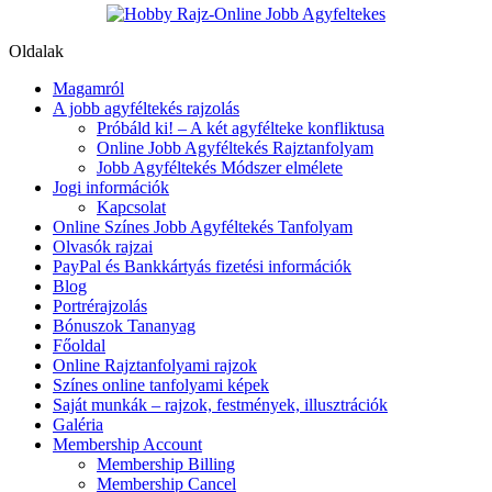
Oldalak
Magamról
A jobb agyféltekés rajzolás
Próbáld ki! – A két agyfélteke konfliktusa
Online Jobb Agyféltekés Rajztanfolyam
Jobb Agyféltekés Módszer elmélete
Jogi információk
Kapcsolat
Online Színes Jobb Agyféltekés Tanfolyam
Olvasók rajzai
PayPal és Bankkártyás fizetési információk
Blog
Portrérajzolás
Bónuszok Tananyag
Főoldal
Online Rajztanfolyami rajzok
Színes online tanfolyami képek
Saját munkák – rajzok, festmények, illusztrációk
Galéria
Membership Account
Membership Billing
Membership Cancel