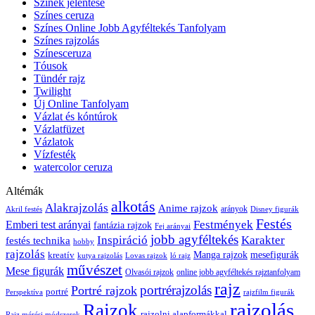
Színek jelentése
Színes ceruza
Színes Online Jobb Agyféltekés Tanfolyam
Színes rajzolás
Színesceruza
Tóusok
Tündér rajz
Twilight
Új Online Tanfolyam
Vázlat és kóntúrok
Vázlatfüzet
Vázlatok
Vízfesték
watercolor ceruza
Altémák
alkotás
Alakrajzolás
Anime rajzok
arányok
Akril festés
Disney figurák
Festés
Festmények
Emberi test arányai
fantázia rajzok
Fej arányai
jobb agyféltekés
Inspiráció
Karakter
festés technika
hobby
rajzolás
kreatív
Manga rajzok
mesefigurák
kutya rajzolás
Lovas rajzok
ló rajz
művészet
Mese figurák
Olvasói rajzok
online jobb agyféltekés rajztanfolyam
rajz
portrérajzolás
Portré rajzok
portré
Perspektíva
rajzfilm figurák
rajzolás
Rajzok
rajzolni alapformákkal
Rajz mérési módszerek