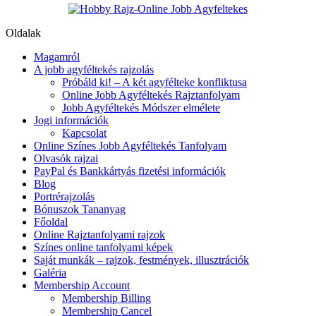
Oldalak
Magamról
A jobb agyféltekés rajzolás
Próbáld ki! – A két agyfélteke konfliktusa
Online Jobb Agyféltekés Rajztanfolyam
Jobb Agyféltekés Módszer elmélete
Jogi információk
Kapcsolat
Online Színes Jobb Agyféltekés Tanfolyam
Olvasók rajzai
PayPal és Bankkártyás fizetési információk
Blog
Portrérajzolás
Bónuszok Tananyag
Főoldal
Online Rajztanfolyami rajzok
Színes online tanfolyami képek
Saját munkák – rajzok, festmények, illusztrációk
Galéria
Membership Account
Membership Billing
Membership Cancel