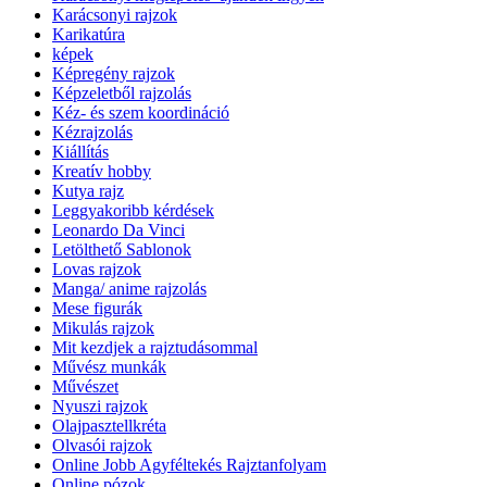
Karácsonyi rajzok
Karikatúra
képek
Képregény rajzok
Képzeletből rajzolás
Kéz- és szem koordináció
Kézrajzolás
Kiállítás
Kreatív hobby
Kutya rajz
Leggyakoribb kérdések
Leonardo Da Vinci
Letölthető Sablonok
Lovas rajzok
Manga/ anime rajzolás
Mese figurák
Mikulás rajzok
Mit kezdjek a rajztudásommal
Művész munkák
Művészet
Nyuszi rajzok
Olajpasztellkréta
Olvasói rajzok
Online Jobb Agyféltekés Rajztanfolyam
Online pózok