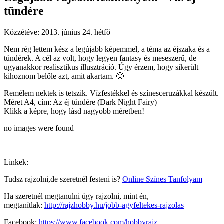
tündére
Közzétéve:
2013. június 24. hétfő
Nem rég lettem kész a legújabb képemmel, a téma az éjszaka és a
tündérek. A cél az volt, hogy legyen fantasy és meseszerű, de
ugyanakkor realisztikus illusztráció. Úgy érzem, hogy sikerült
kihoznom belőle azt, amit akartam. 🙂
Remélem nektek is tetszik. Vízfestékkel és színesceruzákkal készült.
Méret A4, cím: Az éj tündére (Dark Night Fairy)
Klikk a képre, hogy lásd nagyobb méretben!
no images were found
——————–
Linkek:
Tudsz rajzolni,de szeretnél festeni is?
Online Színes Tanfolyam
Ha szeretnél megtanulni úgy rajzolni, mint én,
megtanítlak:
http://rajzhobby.hu/jobb-agyfeltekes-rajzolas
Facebook:
https://www.facebook.com/hobbyrajz