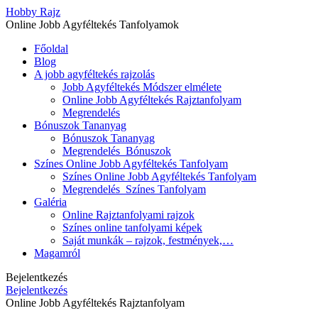
Hobby Rajz
Online Jobb Agyféltekés Tanfolyamok
Főoldal
Blog
A jobb agyféltekés rajzolás
Jobb Agyféltekés Módszer elmélete
Online Jobb Agyféltekés Rajztanfolyam
Megrendelés
Bónuszok Tananyag
Bónuszok Tananyag
Megrendelés_Bónuszok
Színes Online Jobb Agyféltekés Tanfolyam
Színes Online Jobb Agyféltekés Tanfolyam
Megrendelés_Színes Tanfolyam
Galéria
Online Rajztanfolyami rajzok
Színes online tanfolyami képek
Saját munkák – rajzok, festmények,…
Magamról
Bejelentkezés
Bejelentkezés
Online Jobb Agyféltekés Rajztanfolyam