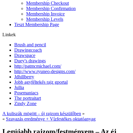
Membership Checkout
Membership Confirmation
Membership Invoice
Membership Levels
Teszt Membership Page
Linkek
Brush and pencil
Drawingcoach
Drawspace
Duey's drawings
http://patmcmichael.com/
http://www.ryuneo-designs.com/
Jdhillberry
Jobb agyféltekés rajz gportal
Jullia
Posemaniacs
The portraitart
Zindy Zone
A kuliszák mögött – új rajzom készülőben
»
«
Szavazás eredménye + Vízfestékes oktatóanyag
Legújabb rajzom/festményem – Az éj