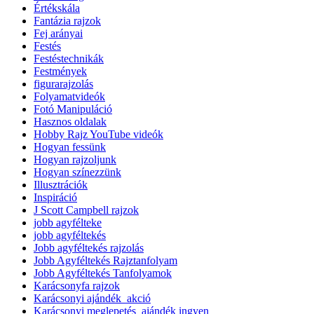
Értékskála
Fantázia rajzok
Fej arányai
Festés
Festéstechnikák
Festmények
figurarajzolás
Folyamatvideók
Fotó Manipuláció
Hasznos oldalak
Hobby Rajz YouTube videók
Hogyan fessünk
Hogyan rajzoljunk
Hogyan színezzünk
Illusztrációk
Inspiráció
J Scott Campbell rajzok
jobb agyfélteke
jobb agyféltekés
Jobb agyféltekés rajzolás
Jobb Agyféltekés Rajztanfolyam
Jobb Agyféltekés Tanfolyamok
Karácsonyfa rajzok
Karácsonyi ajándék_akció
Karácsonyi meglepetés_ajándék ingyen