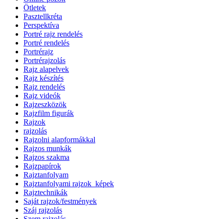
Ötletek
Pasztellkréta
Perspektíva
Portré rajz rendelés
Portré rendelés
Portrérajz
Portrérajzolás
Rajz alapelvek
Rajz készítés
Rajz rendelés
Rajz videók
Rajzeszközök
Rajzfilm figurák
Rajzok
rajzolás
Rajzolni alapformákkal
Rajzos munkák
Rajzos szakma
Rajzpapírok
Rajztanfolyam
Rajztanfolyami rajzok_képek
Rajztechnikák
Saját rajzok/festmények
Száj rajzolás
Szem rajzolás