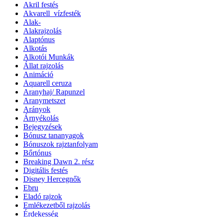
Akril festés
Akvarell_vízfesték
Alak-
Alakrajzolás
Alaptónus
Alkotás
Alkotói Munkák
Állat rajzolás
Animáció
Aquarell ceruza
Aranyhaj/ Rapunzel
Aranymetszet
Arányok
Árnyékolás
Bejegyzések
Bónusz tananyagok
Bónuszok rajztanfolyam
Bőrtónus
Breaking Dawn 2. rész
Digitális festés
Disney Hercegnők
Ebru
Eladó rajzok
Emlékezetből rajzolás
Érdekesség