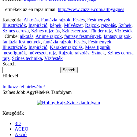
Termékek az én rajzaimmal:
http://www.zazzle.com/artbyagnes
Kategória:
Alkotás
,
Fantázia rajzok
,
Festés
,
Festmények
,
Illusztrációk
,
Inspiráció
,
képek
,
Művészet
,
Rajzok
,
rajzolás
,
Színek
,
Színes ceruza
,
Színes rajzolás
,
Színesceruza
,
Tündér rajz
,
Vízfesték
|
Címke:
alkotás
,
Anime rajzok
,
fantasy festmények
,
fantasy rajzok
,
fantázia festmények
,
fantázia rajzok
,
Festés
,
Festmények
,
Illusztrációk
,
Inspiráció
,
Karakter rajzolás
,
Mese figurák
,
mesefigurák
,
művészet
,
rajz
,
Rajzok
,
rajzolás
,
Színek
,
Színes ceruza
rajz
,
Színes technika
,
Vízfesték
Search
Hírlevél
Iratkozz fel hírlevélre!
Színes Jobb Agyféltekés Tanfolyam
Kategóriák
3D
ACEO
Akció