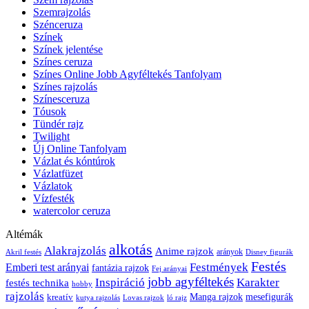
Szemrajzolás
Szénceruza
Színek
Színek jelentése
Színes ceruza
Színes Online Jobb Agyféltekés Tanfolyam
Színes rajzolás
Színesceruza
Tóusok
Tündér rajz
Twilight
Új Online Tanfolyam
Vázlat és kóntúrok
Vázlatfüzet
Vázlatok
Vízfesték
watercolor ceruza
Altémák
alkotás
Alakrajzolás
Anime rajzok
arányok
Akril festés
Disney figurák
Festés
Festmények
Emberi test arányai
fantázia rajzok
Fej arányai
jobb agyféltekés
Inspiráció
Karakter
festés technika
hobby
rajzolás
kreatív
Manga rajzok
mesefigurák
kutya rajzolás
Lovas rajzok
ló rajz