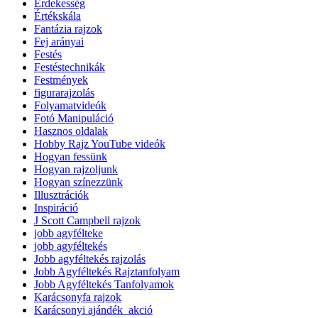
Érdekesség
Értékskála
Fantázia rajzok
Fej arányai
Festés
Festéstechnikák
Festmények
figurarajzolás
Folyamatvideók
Fotó Manipuláció
Hasznos oldalak
Hobby Rajz YouTube videók
Hogyan fessünk
Hogyan rajzoljunk
Hogyan színezzünk
Illusztrációk
Inspiráció
J Scott Campbell rajzok
jobb agyfélteke
jobb agyféltekés
Jobb agyféltekés rajzolás
Jobb Agyféltekés Rajztanfolyam
Jobb Agyféltekés Tanfolyamok
Karácsonyfa rajzok
Karácsonyi ajándék_akció