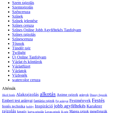
Szem rajzolás
Szemrajzolás
Szénceruza
Színek
Színek jelentése
Színes ceruza
Színes Online Jobb Agyféltekés Tanfolyam
Színes rajzolás
Színesceruza
Tóusok
Tündér rajz
Twilight
Új Online Tanfolyam
Vázlat és kóntúrok
Vázlatfüzet
Vázlatok
Vízfesték
watercolor ceruza
Altémák
alkotás
Alakrajzolás
Anime rajzok
arányok
Akril festés
Disney figurák
Festés
Festmények
Emberi test arányai
fantázia rajzok
Fej arányai
jobb agyféltekés
Inspiráció
Karakter
festés technika
hobby
rajzolás
kreatív
Manga rajzok
mesefigurák
kutya rajzolás
Lovas rajzok
ló rajz