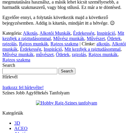
megmutatására használsz, a másik lehet kicsit személyesebb, a
harmadik szakmaszerű, vagy blog stílusú. Ez már a te döntésed.
Egyelőre ennyi, a folytatás következik majd a következő
bejegyzésemben. Addig is kitartás, mindjárt itt a hétvége. 😉
Kategória:
Alkotás
,
Alkotói Munkák
,
Érdekesség
,
Inspiráció
,
Mit
kezdjek a rajztudásommal
,
Művész munkák
,
Művészet
,
Ötletek
,
rajzolás
,
Rajzos munkák
,
Rajzos szakma
|
Címke:
alkotás
,
Alkotói
munkák
,
Érdekesség
,
Inspiráció
,
Mit kezdjek a rajztudásommal
,
Művész munkák
,
művészet
,
Ötletek
,
rajzolás
,
Rajzos munkák
,
Rajzos szakma
Search
Hírlevél
Iratkozz fel hírlevélre!
Színes Jobb Agyféltekés Tanfolyam
Kategóriák
3D
ACEO