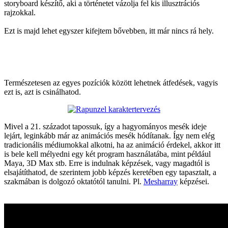
storyboard készítő, aki a történetet vázolja fel kis illusztrációs
rajzokkal.
Ezt is majd lehet egyszer kifejtem bővebben, itt már nincs rá hely.
Természetesen az egyes pozíciók között lehetnek átfedések, vagyis
ezt is, azt is csinálhatod.
Mivel a 21. századot tapossuk, így a hagyományos mesék ideje
lejárt, leginkább már az animációs mesék hódítanak. Így nem elég
tradicionális médiumokkal alkotni, ha az animáció érdekel, akkor itt
is bele kell mélyedni egy két program használatába, mint például
Maya, 3D Max stb. Erre is indulnak képzések, vagy magadtól is
elsajátíthatod, de szerintem jobb képzés keretében egy tapasztalt, a
szakmában is dolgozó oktatótól tanulni. Pl.
Mesharray
képzései.