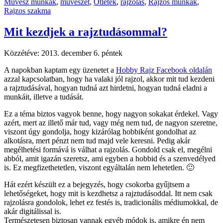
Művész munkák
,
művészet
,
Ötletek
,
rajzolás
,
Rajzos munkák
,
Rajzos szakma
Mit kezdjek a rajztudásommal?
Közzétéve:
2013. december 6. péntek
A napokban kaptam egy üzenetet a
Hobby Rajz Facebook oldalán
azzal kapcsolatban, hogy ha valaki jól rajzol, akkor mit tud kezdeni
a rajztudásával, hogyan tudná azt hirdetni, hogyan tudná eladni a
munkáit, illetve a tudását.
Ez a téma biztos vagyok benne, hogy nagyon sokakat érdekel. Vagy
azért, mert az illető már tud, vagy még nem tud, de nagyon szeretne,
viszont úgy gondolja, hogy kizárólag hobbiként gondolhat az
alkotásra, mert pénzt nem tud majd vele keresni. Pedig akár
megélhetési formává is válhat a rajzolás. Gondold csak el, megélni
abból, amit igazán szeretsz, ami egyben a hobbid és a szenvedélyed
is. Ez megfizethetetlen, viszont egyáltalán nem lehetetlen. 🙂
Hát ezért készült ez a bejegyzés, hogy csokorba gyűjtsem a
lehetőségeket, hogy mit is kezdhetsz a rajztudásoddal. Itt nem csak
rajzolásra gondolok, lehet ez festés is, tradicionális médiumokkal, de
akár digitálissal is.
Természetesen biztosan vannak egyéb módok is, amikre én nem