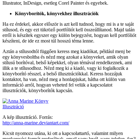
Illustrator, InDesign, esetleg Corel Painter és egyebek.
Könyvborítók, könyvekhez illusztrációk
Ha ez érdekel, akkor először is azt kell tudnod, hogy mi is a te saját
stílusod, és egy ezt tükröző portfóliót kell összeállítanod. Majd talán
erről is készítek egyszer egy külön bejegyzést, hogyan kell portfóliót
készíteni, de ide ez most túl hosszú téma lenne.
Aztán a stílusodtól függően keress meg kiadókat, például menj be
egy könyvesboltba és nézd meg azokat a könyveket, amik olyan
stílusú borítóval, belső képekkel, olyan témával rendelkeznek, ami
illik a te stílusodhoz. Nézd meg ki a kiadó, vagy ki foglalkozik a
könyvborító résszel, a belső illusztrációkkal. Keress hozzájuk
kontaktot, ha van, nézd meg a honlapjukat, hátha ott külön van
információ arról, hogyan veheted fel velük a kapcsolatot
illusztrációk, könyvborítók kapcsán.
A kép illusztráció. Forrás:
http://anna-marine.deviantart.com/
Kicsit nyomozz utána, ki ott a kapcsolattartó, valamint milyen
megkeresési formát preferálnak, email vagy levél, vagy telefon, fax?