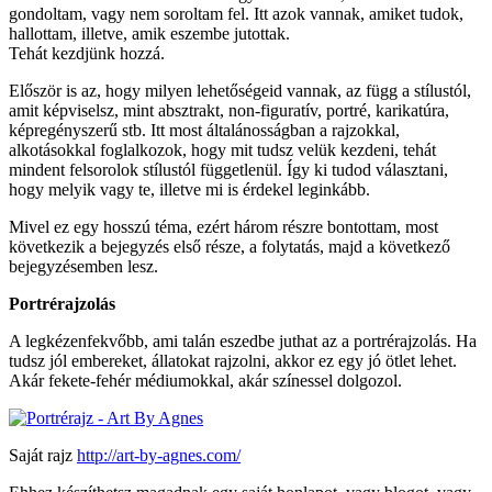
gondoltam, vagy nem soroltam fel. Itt azok vannak, amiket tudok,
hallottam, illetve, amik eszembe jutottak.
Tehát kezdjünk hozzá.
Először is az, hogy milyen lehetőségeid vannak, az függ a stílustól,
amit képviselsz, mint absztrakt, non-figuratív, portré, karikatúra,
képregényszerű stb. Itt most általánosságban a rajzokkal,
alkotásokkal foglalkozok, hogy mit tudsz velük kezdeni, tehát
mindent felsorolok stílustól függetlenül. Így ki tudod választani,
hogy melyik vagy te, illetve mi is érdekel leginkább.
Mivel ez egy hosszú téma, ezért három részre bontottam, most
következik a bejegyzés első része, a folytatás, majd a következő
bejegyzésemben lesz.
Portrérajzolás
A legkézenfekvőbb, ami talán eszedbe juthat az a portrérajzolás. Ha
tudsz jól embereket, állatokat rajzolni, akkor ez egy jó ötlet lehet.
Akár fekete-fehér médiumokkal, akár színessel dolgozol.
Saját rajz
http://art-by-agnes.com/