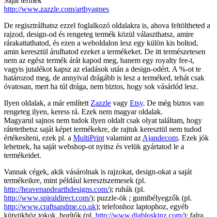
Saját termék
http://www.zazzle.com/artbyagnes
De regisztrálhatsz ezzel foglalkozó oldalakra is, ahova feltöltheted a
rajzod, design-od és rengeteg termék közül választhatsz, amire
rárakattathatod, és ezen a weboldalon lesz egy külön kis boltod,
amin keresztül árulhatod ezeket a termékeket. De itt természetesen
nem az egész termék árát kapod meg, hanem egy royalty fee-t,
vagyis jutalékot kapsz az eladások után a design-odért. A %-ot te
határozod meg, de annyival drágább is lesz a terméked, tehát csak
óvatosan, mert ha túl drága, nem biztos, hogy sok vásárlód lesz.
Ilyen oldalak, a már említett
Zazzle
vagy
Etsy
. De még biztos van
rengeteg ilyen, keress rá. Ezek nem magyar oldalak.
Magyarul sajnos nem tudok ilyen oldalt csak olyat találtam, hogy
rátetethetsz saját képet termékekre, de rajtuk keresztül nem tudod
értékesíteni, ezek pl. a
MultiPrint
valamint az
Ajandecom
. Ezek jók
lehetnek, ha saját webshop-ot nyitsz és velük gyártatod le a
termékeidet.
Vannak cégek, akik vásárolnak is rajzokat, design-okat a saját
termékeikre, mint például keresztszemesek (pl.
http://heavenandearthdesigns.com/
); ruhák (pl.
http://www.spiraldirect.com/
); puzzle-ök ; gumibélyegzők (pl.
http://www.craftsandme.co.uk
); telefonhoz laptophoz, egyéb
kütyükhöz tokok, borítók (pl.
http://www.diabloskinz.com/
); falra