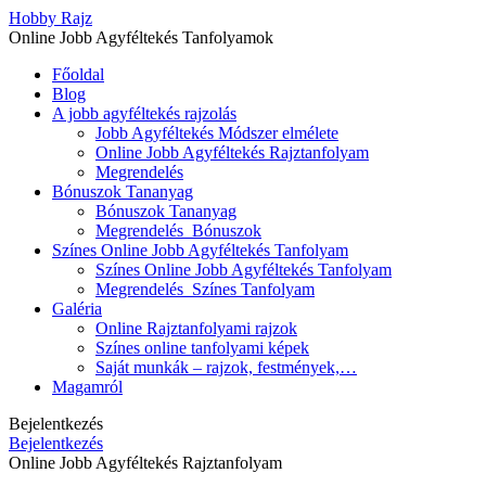
Hobby Rajz
Online Jobb Agyféltekés Tanfolyamok
Főoldal
Blog
A jobb agyféltekés rajzolás
Jobb Agyféltekés Módszer elmélete
Online Jobb Agyféltekés Rajztanfolyam
Megrendelés
Bónuszok Tananyag
Bónuszok Tananyag
Megrendelés_Bónuszok
Színes Online Jobb Agyféltekés Tanfolyam
Színes Online Jobb Agyféltekés Tanfolyam
Megrendelés_Színes Tanfolyam
Galéria
Online Rajztanfolyami rajzok
Színes online tanfolyami képek
Saját munkák – rajzok, festmények,…
Magamról
Bejelentkezés
Bejelentkezés
Online Jobb Agyféltekés Rajztanfolyam