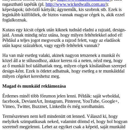
ragasztható tapéták (pl.
http://www.wickedwalls.com.au/
);
képeslapok; üdvözlő kártyák; ágyneműk, kis szobrok stb. Ezek is
leginkább külföldiek, de biztos vannak magyar cégek is, akik ezzel
foglalkoznak.
Kutass egy kicsit cégek után kiknek tudnád eladni a rajzaid, design-
jaid. Annak mindig nézz utána, hogy milyen feltételekkel adod el!
Például a teljes jogot megveszik a rajzod felett, vagy az eladások
után kapsz százalékot, vagy egyéb feltételek vannak?
Ha van már esetleg valaki, akinek nagyon tetszenek a munkái és
közel áll a te stílusodhoz, akkor keress rá a neten, nézd meg, hogy
az ő munkái hol találhatóak meg, milyen cégek kínálatában szerepel
design-ként. Ezek is ötletet adhatnak, hogy esetleg a te munkáiddal
milyen cégeket kereshetsz meg.
Magad és munkáid reklámozása
Érdemes minél több fórumon jelen lenni. Példák: saját weboldal,
facebook, DeviantArt, Instagram, Pinterest, YouTube, Google+,
Vimeo, Twitter, Buzznet, LinkedIn és még sorolhatnám.
Természetesen nem kell mindenütt ott lenned. Válaszd ki, hogy
melyikek szimpatikusak neked, valamint döntsd el, hogy hol hogyan
szeretnél megjelenni. Lehet az egyiket csak a képeid, saját munkáid