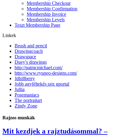
Membership Checkout
Membership Confirmation
Membership Invoice
Membership Levels
Teszt Membership Page
Linkek
Brush and pencil
Drawingcoach
Drawspace
Duey's drawings
http://patmcmichael.com/
http://www.ryuneo-designs.com/
Jdhillberry
Jobb agyféltekés rajz gportal
Jullia
Posemaniacs
The portraitart
Zindy Zone
Rajzos munkák
Mit kezdjek a rajztudásommal? –