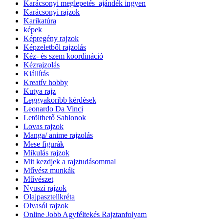
Karácsonyi meglepetés_ajándék ingyen
Karácsonyi rajzok
Karikatúra
képek
Képregény rajzok
Képzeletből rajzolás
Kéz- és szem koordináció
Kézrajzolás
Kiállítás
Kreatív hobby
Kutya rajz
Leggyakoribb kérdések
Leonardo Da Vinci
Letölthető Sablonok
Lovas rajzok
Manga/ anime rajzolás
Mese figurák
Mikulás rajzok
Mit kezdjek a rajztudásommal
Művész munkák
Művészet
Nyuszi rajzok
Olajpasztellkréta
Olvasói rajzok
Online Jobb Agyféltekés Rajztanfolyam