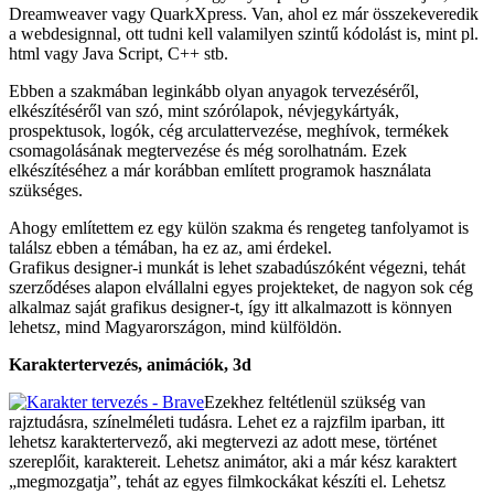
Dreamweaver vagy QuarkXpress. Van, ahol ez már összekeveredik
a webdesignnal, ott tudni kell valamilyen szintű kódolást is, mint pl.
html vagy Java Script, C++ stb.
Ebben a szakmában leginkább olyan anyagok tervezéséről,
elkészítéséről van szó, mint szórólapok, névjegykártyák,
prospektusok, logók, cég arculattervezése, meghívok, termékek
csomagolásának megtervezése és még sorolhatnám. Ezek
elkészítéséhez a már korábban említett programok használata
szükséges.
Ahogy említettem ez egy külön szakma és rengeteg tanfolyamot is
találsz ebben a témában, ha ez az, ami érdekel.
Grafikus designer-i munkát is lehet szabadúszóként végezni, tehát
szerződéses alapon elvállalni egyes projekteket, de nagyon sok cég
alkalmaz saját grafikus designer-t, így itt alkalmazott is könnyen
lehetsz, mind Magyarországon, mind külföldön.
Karaktertervezés, animációk, 3d
Ezekhez feltétlenül szükség van
rajztudásra, színelméleti tudásra. Lehet ez a rajzfilm iparban, itt
lehetsz karaktertervező, aki megtervezi az adott mese, történet
szereplőit, karaktereit. Lehetsz animátor, aki a már kész karaktert
„megmozgatja”, tehát az egyes filmkockákat készíti el. Lehetsz