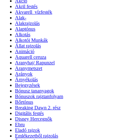
Akció
Akril festés
Akvarell_vízfesték
Alak-
Alakrajzolás
Alaptónus
Alkotás
Alkotói Munkák
Állat rajzolás
Animáció
Aquarell ceruza
Aranyhaj/ Rapunzel
Aranymetszet
Arányok
Árnyékolás
Bejegyzések
Bónusz tananyagok
Bónuszok rajztanfolyam
Bőrtónus
Breaking Dawn 2. rész
Digitális festés
Disney Hercegnők
Ebru
Eladó rajzok
Emlékezetből rajzolás