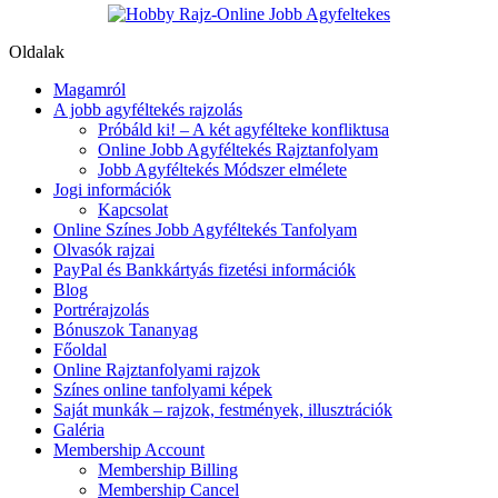
Oldalak
Magamról
A jobb agyféltekés rajzolás
Próbáld ki! – A két agyfélteke konfliktusa
Online Jobb Agyféltekés Rajztanfolyam
Jobb Agyféltekés Módszer elmélete
Jogi információk
Kapcsolat
Online Színes Jobb Agyféltekés Tanfolyam
Olvasók rajzai
PayPal és Bankkártyás fizetési információk
Blog
Portrérajzolás
Bónuszok Tananyag
Főoldal
Online Rajztanfolyami rajzok
Színes online tanfolyami képek
Saját munkák – rajzok, festmények, illusztrációk
Galéria
Membership Account
Membership Billing
Membership Cancel