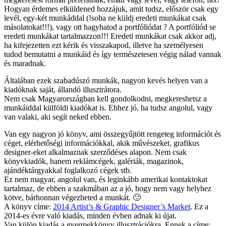
Hogyan érdemes elküldened hozzájuk, amit tudsz, először csak egy
levél, egy-két munkáddal (!soha ne küldj eredeti munkákat csak
másolatokat!!!), vagy ott hagyhatod a portfóliódat ? A portfóliód se
eredeti munkákat tartalmazzon!!! Eredeti munkákat csak akkor adj,
ha kifejezetten ezt kérik és visszakapod, illetve ha személyesen
tudod bemutatni a munkáid és így természetesen végig nálad vannak
és maradnak.
Általában ezek szabadúszó munkák, nagyon kevés helyen van a
kiadóknak saját, állandó illusztrátora.
Nem csak Magyarországban kell gondolkodni, megkereshetsz a
munkáiddal külföldi kiadókat is. Ehhez jó, ha tudsz angolul, vagy
van valaki, aki segít neked ebben.
Van egy nagyon jó könyv, ami összegyűjtött rengeteg információt és
céget, elérhetőségi információkkal, akik művészeket, grafikus
designer-eket alkalmaznak szerződéses alapon. Nem csak
könyvkiadók, hanem reklámcégek, galériák, magazinok,
ajándéktárgyakkal foglalkozó cégek stb.
Ez nem magyar, angolul van, és leginkább amerikai kontaktokat
tartalmaz, de ebben a szakmában az a jó, hogy nem vagy helyhez
kötve, bárhonnan végezheted a munkát. 🙂
A könyv címe:
2014 Artist’s & Graphic Designer’s Market
. Ez a
2014-es évre való kiadás, minden évben adnak ki újat.
Van külön kiadás a gyermekkönyv illusztrációkra. Ennek a címe: