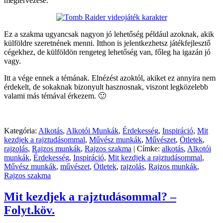
megtervezése.
Ez a szakma ugyancsak nagyon jó lehetőség például azoknak, akik
külföldre szeretnének menni. Itthon is jelentkezhetsz játékfejlesztő
cégekhez, de külföldön rengeteg lehetőség van, főleg ha igazán jó
vagy.
Itt a vége ennek a témának. Elnézést azoktól, akiket ez annyira nem
érdekelt, de sokaknak bizonyult hasznosnak, viszont legközelebb
valami más témával érkezem. 🙂
Kategória:
Alkotás
,
Alkotói Munkák
,
Érdekesség
,
Inspiráció
,
Mit
kezdjek a rajztudásommal
,
Művész munkák
,
Művészet
,
Ötletek
,
rajzolás
,
Rajzos munkák
,
Rajzos szakma
|
Címke:
alkotás
,
Alkotói
munkák
,
Érdekesség
,
Inspiráció
,
Mit kezdjek a rajztudásommal
,
Művész munkák
,
művészet
,
Ötletek
,
rajzolás
,
Rajzos munkák
,
Rajzos szakma
Mit kezdjek a rajztudásommal? –
Folyt.köv.