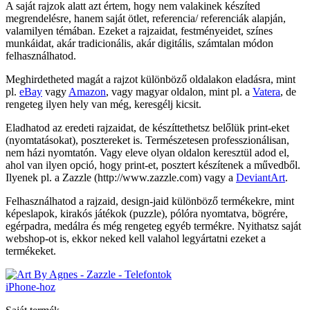
A saját rajzok alatt azt értem, hogy nem valakinek készíted
megrendelésre, hanem saját ötlet, referencia/ referenciák alapján,
valamilyen témában. Ezeket a rajzaidat, festményeidet, színes
munkáidat, akár tradicionális, akár digitális, számtalan módon
felhasználhatod.
Meghirdetheted magát a rajzot különböző oldalakon eladásra, mint
pl.
eBay
vagy
Amazon
, vagy magyar oldalon, mint pl. a
Vatera
, de
rengeteg ilyen hely van még, keresgélj kicsit.
Eladhatod az eredeti rajzaidat, de készíttethetsz belőlük print-eket
(nyomtatásokat), posztereket is. Természetesen professzionálisan,
nem házi nyomtatón. Vagy eleve olyan oldalon keresztül adod el,
ahol van ilyen opció, hogy print-et, posztert készítenek a művedből.
Ilyenek pl. a Zazzle (http://www.zazzle.com) vagy a
DeviantArt
.
Felhasználhatod a rajzaid, design-jaid különböző termékekre, mint
képeslapok, kirakós játékok (puzzle), pólóra nyomtatva, bögrére,
egérpadra, medálra és még rengeteg egyéb termékre. Nyithatsz saját
webshop-ot is, ekkor neked kell valahol legyártatni ezeket a
termékeket.