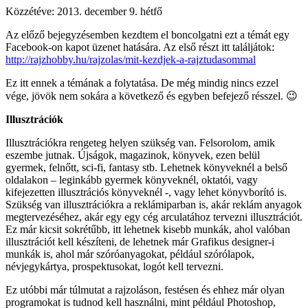
Közzétéve:
2013. december 9. hétfő
Az előző bejegyzésemben kezdtem el boncolgatni ezt a témát egy
Facebook-on kapot üzenet hatására. Az első részt itt találjátok:
http://rajzhobby.hu/rajzolas/mit-kezdjek-a-rajztudasommal
Ez itt ennek a témának a folytatása. De még mindig nincs ezzel
vége, jövök nem sokára a következő és egyben befejező résszel. 😉
Illusztrációk
Illusztrációkra rengeteg helyen szükség van. Felsorolom, amik
eszembe jutnak. Újságok, magazinok, könyvek, ezen belül
gyermek, felnőtt, sci-fi, fantasy stb. Lehetnek könyveknél a belső
oldalakon – leginkább gyermek könyveknél, oktatói, vagy
kifejezetten illusztrációs könyveknél -, vagy lehet könyvborító is.
Szükség van illusztrációkra a reklámiparban is, akár reklám anyagok
megtervezéséhez, akár egy egy cég arculatához tervezni illusztrációt.
Ez már kicsit sokrétűbb, itt lehetnek kisebb munkák, ahol valóban
illusztrációt kell készíteni, de lehetnek már Grafikus designer-i
munkák is, ahol már szóróanyagokat, például szórólapok,
névjegykártya, prospektusokat, logót kell tervezni.
Ez utóbbi már túlmutat a rajzoláson, festésen és ehhez már olyan
programokat is tudnod kell használni, mint például Photoshop,