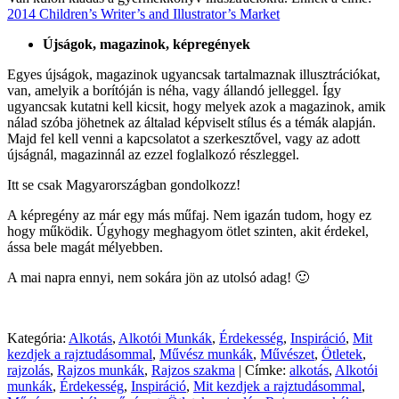
2014 Children’s Writer’s and Illustrator’s Market
Újságok, magazinok, képregények
Egyes újságok, magazinok ugyancsak tartalmaznak illusztrációkat,
van, amelyik a borítóján is néha, vagy állandó jelleggel. Így
ugyancsak kutatni kell kicsit, hogy melyek azok a magazinok, amik
nálad szóba jöhetnek az általad képviselt stílus és a témák alapján.
Majd fel kell venni a kapcsolatot a szerkesztővel, vagy az adott
újságnál, magazinnál az ezzel foglalkozó részleggel.
Itt se csak Magyarországban gondolkozz!
A képregény az már egy más műfaj. Nem igazán tudom, hogy ez
hogy működik. Úgyhogy meghagyom ötlet szinten, akit érdekel,
ássa bele magát mélyebben.
A mai napra ennyi, nem sokára jön az utolsó adag! 🙂
Kategória:
Alkotás
,
Alkotói Munkák
,
Érdekesség
,
Inspiráció
,
Mit
kezdjek a rajztudásommal
,
Művész munkák
,
Művészet
,
Ötletek
,
rajzolás
,
Rajzos munkák
,
Rajzos szakma
|
Címke:
alkotás
,
Alkotói
munkák
,
Érdekesség
,
Inspiráció
,
Mit kezdjek a rajztudásommal
,