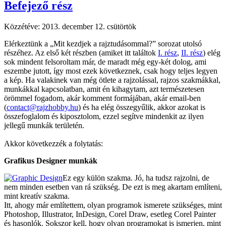
Befejező rész
Közzétéve:
2013. december 12. csütörtök
Elérkeztünk a „Mit kezdjek a rajztudásommal?” sorozat utolsó
részéhez. Az első két részben (amiket itt találtok
I. rész
,
II. rész
) elég
sok mindent felsoroltam már, de maradt még egy-két dolog, ami
eszembe jutott, így most ezek következnek, csak hogy teljes legyen
a kép. Ha valakinek van még ötlete a rajzolással, rajzos szakmákkal,
munkákkal kapcsolatban, amit én kihagytam, azt természetesen
örömmel fogadom, akár komment formájában, akár email-ben
(
contact@rajzhobby.hu
) és ha elég összegyűlik, akkor azokat is
összefoglalom és kiposztolom, ezzel segítve mindenkit az ilyen
jellegű munkák területén.
Akkor következzék a folytatás:
Grafikus Designer munkák
Ez egy külön szakma. Jó, ha tudsz rajzolni, de
nem minden esetben van rá szükség. De ezt is meg akartam említeni,
mint kreatív szakma.
Itt, ahogy már említettem, olyan programok ismerete szükséges, mint
Photoshop, Illustrator, InDesign, Corel Draw, esetleg Corel Painter
és hasonlók. Sokszor kell, hogy olyan programokat is ismerjen, mint