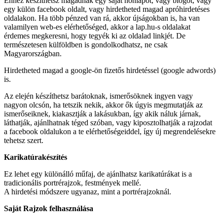
Ehhez készíthetsz magadnak egy saját honlapot, vagy blogot, vagy
egy külön facebook oldalt, vagy hirdetheted magad apróhirdetéses
oldalakon. Ha több pénzed van rá, akkor újságokban is, ha van
valamilyen web-es elérhetőséged, akkor a lap.hu-s oldalakat
érdemes megkeresni, hogy tegyék ki az oldalad linkjét. De
természetesen külföldben is gondolkodhatsz, ne csak
Magyarországban.
Hirdetheted magad a google-ön fizetős hirdetéssel (google adwords)
is.
Az elején készíthetsz barátoknak, ismerősöknek ingyen vagy
nagyon olcsón, ha tetszik nekik, akkor ők úgyis megmutatják az
ismerőseiknek, kiakasztják a lakásukban, így akik náluk járnak,
láthatják, ajánlhatnak téged szóban, vagy kiposztolhatják a rajzodat
a facebook oldalukon a te elérhetőségeiddel, így új megrendelésekre
tehetsz szert.
Karikatúrakészítés
Ez lehet egy különálló műfaj, de ajánlhatsz karikatúrákat is a
tradicionális portrérajzok, festmények mellé.
A hirdetési módszere ugyanaz, mint a portrérajzoknál.
Saját Rajzok felhasználása