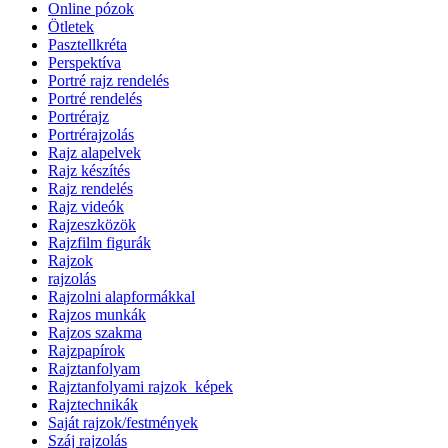
Online pózok
Ötletek
Pasztellkréta
Perspektíva
Portré rajz rendelés
Portré rendelés
Portrérajz
Portrérajzolás
Rajz alapelvek
Rajz készítés
Rajz rendelés
Rajz videók
Rajzeszközök
Rajzfilm figurák
Rajzok
rajzolás
Rajzolni alapformákkal
Rajzos munkák
Rajzos szakma
Rajzpapírok
Rajztanfolyam
Rajztanfolyami rajzok_képek
Rajztechnikák
Saját rajzok/festmények
Száj rajzolás