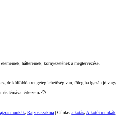
ék elemeinek, háttereinek, környezetének a megtervezése.
ez, de külföldön rengeteg lehetőség van, főleg ha igazán jó vagy.
i más témával érkezem. 🙂
ajzos munkák
,
Rajzos szakma
|
Címke:
alkotás
,
Alkotói munkák
,