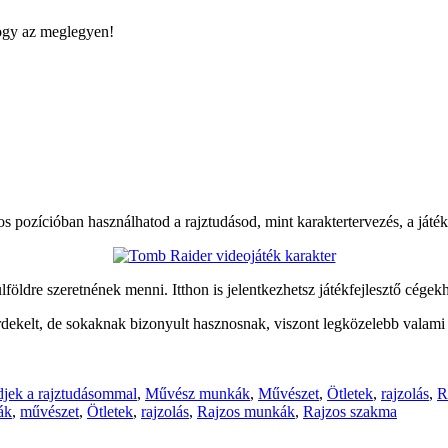
hogy az meglegyen!
mos pozícióban használhatod a rajztudásod, mint karaktertervezés, a ját
ldre szeretnének menni. Itthon is jelentkezhetsz játékfejlesztő cégekh
érdekelt, de sokaknak bizonyult hasznosnak, viszont legközelebb valam
djek a rajztudásommal
,
Művész munkák
,
Művészet
,
Ötletek
,
rajzolás
,
R
ák
,
művészet
,
Ötletek
,
rajzolás
,
Rajzos munkák
,
Rajzos szakma