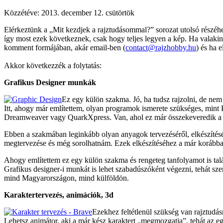
Közzétéve:
2013. december 12. csütörtök
Elérkeztünk a „Mit kezdjek a rajztudásommal?” sorozat utolsó részéhez
így most ezek következnek, csak hogy teljes legyen a kép. Ha valaki
komment formájában, akár email-ben (
contact@rajzhobby.hu
) és ha 
Akkor következzék a folytatás:
Grafikus Designer munkák
Ez egy külön szakma. Jó, ha tudsz rajzolni, de nem
Itt, ahogy már említettem, olyan programok ismerete szükséges, mint P
Dreamweaver vagy QuarkXpress. Van, ahol ez már összekeveredik a webd
Ebben a szakmában leginkább olyan anyagok tervezéséről, elkészítésé
megtervezése és még sorolhatnám. Ezek elkészítéséhez a már korábba
Ahogy említettem ez egy külön szakma és rengeteg tanfolyamot is talá
Grafikus designer-i munkát is lehet szabadúszóként végezni, tehát szer
mind Magyarországon, mind külföldön.
Karaktertervezés, animációk, 3d
Ezekhez feltétlenül szükség van rajztudásra
Lehetsz animátor, aki a már kész karaktert „megmozgatja”, tehát az egyes