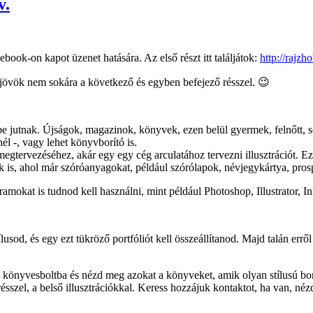
v.
ook-on kapot üzenet hatására. Az első részt itt találjátok:
http://rajz
 jövök nem sokára a következő és egyben befejező résszel. 😉
e jutnak. Újságok, magazinok, könyvek, ezen belül gyermek, felnőtt, sc
él -, vagy lehet könyvborító is.
egtervezéséhez, akár egy egy cég arculatához tervezni illusztrációt. Ez
ák is, ahol már szóróanyagokat, például szórólapok, névjegykártya, prosp
amokat is tudnod kell használni, mint például Photoshop, Illustrator, I
tílusod, és egy ezt tükröző portfóliót kell összeállítanod. Majd talán err
 könyvesboltba és nézd meg azokat a könyveket, amik olyan stílusú borí
ésszel, a belső illusztrációkkal. Keress hozzájuk kontaktot, ha van, né