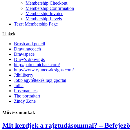
Membership Checkout
Membership Confirmation
Membership Invoice
Membership Levels
Teszt Membership Page
Linkek
Brush and pencil
Drawingcoach
Drawspace
Duey's drawings
http://patmcmichael.com/
http://www.ryuneo-designs.com/
Jdhillberry
Jobb agyféltekés rajz gportal
Jullia
Posemaniacs
The portraitart
Zindy Zone
Művész munkák
Mit kezdjek a rajztudásommal? – Befejező