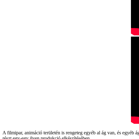
A filmipar, animáció területén is rengeteg egyéb al ág van, és egyéb 
részt egy-egy ilyen produkció elkészítésében.