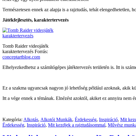
Természetesen ennek az alapja is a rajztudás, tehát elengedhetetlen, 
Játékfejlesztés, karaktertervezés
Tomb Raider videojáték
karaktertervezés Forrás:
conceptartblog.com
Elhelyezkedhetsz a számítógépes játéktervezés területén is. Itt is szá
Ez a szakma ugyancsak nagyon jó lehetőség például azoknak, akik külfö
Itt a vége ennek a témának. Elnézést azoktól, akiket ez annyira nem 
Kategória:
Alkotás
,
Alkotói Munkák
,
Érdekesség
,
Inspiráció
,
Mit kez
Érdekesség
,
Inspiráció
,
Mit kezdjek a rajztudásommal
,
Művész munk