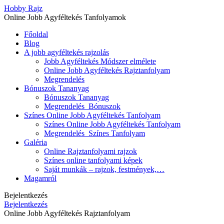
Hobby Rajz
Online Jobb Agyféltekés Tanfolyamok
Főoldal
Blog
A jobb agyféltekés rajzolás
Jobb Agyféltekés Módszer elmélete
Online Jobb Agyféltekés Rajztanfolyam
Megrendelés
Bónuszok Tananyag
Bónuszok Tananyag
Megrendelés_Bónuszok
Színes Online Jobb Agyféltekés Tanfolyam
Színes Online Jobb Agyféltekés Tanfolyam
Megrendelés_Színes Tanfolyam
Galéria
Online Rajztanfolyami rajzok
Színes online tanfolyami képek
Saját munkák – rajzok, festmények,…
Magamról
Bejelentkezés
Bejelentkezés
Online Jobb Agyféltekés Rajztanfolyam