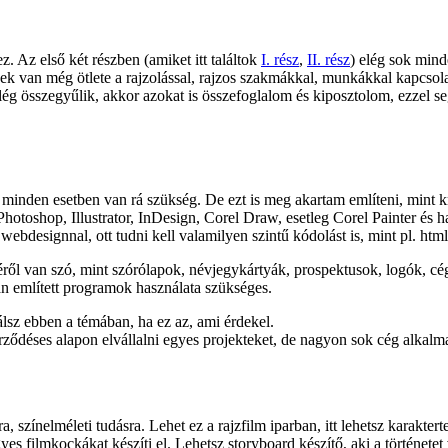
. Az első két részben (amiket itt találtok
I. rész
,
II. rész
) elég sok mind
nek van még ötlete a rajzolással, rajzos szakmákkal, munkákkal kapcso
elég összegyűlik, akkor azokat is összefoglalom és kiposztolom, ezzel se
 minden esetben van rá szükség. De ezt is meg akartam említeni, mint k
hotoshop, Illustrator, InDesign, Corel Draw, esetleg Corel Painter és 
esignnal, ott tudni kell valamilyen szintű kódolást is, mint pl. html
ről van szó, mint szórólapok, névjegykártyák, prospektusok, logók, c
n említett programok használata szükséges.
lsz ebben a témában, ha ez az, ami érdekel.
ződéses alapon elvállalni egyes projekteket, de nagyon sok cég alkalmaz 
, színelméleti tudásra. Lehet ez a rajzfilm iparban, itt lehetsz karaktert
 filmkockákat készíti el. Lehetsz storyboard készítő, aki a történetet vá