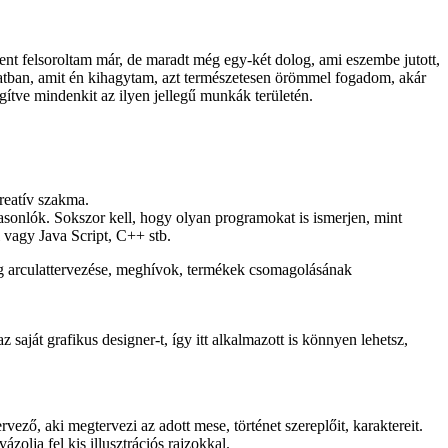
ent felsoroltam már, de maradt még egy-két dolog, ami eszembe jutott,
latban, amit én kihagytam, azt természetesen örömmel fogadom, akár
gítve mindenkit az ilyen jellegű munkák területén.
reatív szakma.
hasonlók. Sokszor kell, hogy olyan programokat is ismerjen, mint
 vagy Java Script, C++ stb.
ég arculattervezése, meghívok, termékek csomagolásának
saját grafikus designer-t, így itt alkalmazott is könnyen lehetsz,
ervező, aki megtervezi az adott mese, történet szereplőit, karaktereit.
zolja fel kis illusztrációs rajzokkal.