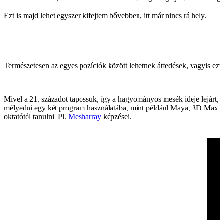
Ezt is majd lehet egyszer kifejtem bővebben, itt már nincs rá hely.
Természetesen az egyes pozíciók között lehetnek átfedések, vagyis ezt i
Mivel a 21. századot tapossuk, így a hagyományos mesék ideje lejárt, 
mélyedni egy két program használatába, mint például Maya, 3D Max stb
oktatótól tanulni. Pl.
Mesharray
képzései.