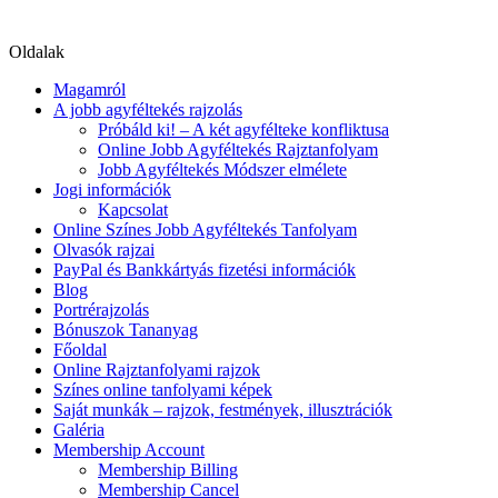
Oldalak
Magamról
A jobb agyféltekés rajzolás
Próbáld ki! – A két agyfélteke konfliktusa
Online Jobb Agyféltekés Rajztanfolyam
Jobb Agyféltekés Módszer elmélete
Jogi információk
Kapcsolat
Online Színes Jobb Agyféltekés Tanfolyam
Olvasók rajzai
PayPal és Bankkártyás fizetési információk
Blog
Portrérajzolás
Bónuszok Tananyag
Főoldal
Online Rajztanfolyami rajzok
Színes online tanfolyami képek
Saját munkák – rajzok, festmények, illusztrációk
Galéria
Membership Account
Membership Billing
Membership Cancel