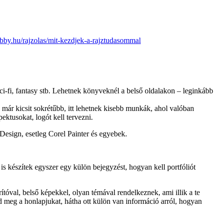
hobby.hu/rajzolas/mit-kezdjek-a-rajztudasommal
i-fi, fantasy stb. Lehetnek könyveknél a belső oldalakon – leginkább
 már kicsit sokrétűbb, itt lehetnek kisebb munkák, ahol valóban
ektusokat, logót kell tervezni.
nDesign, esetleg Corel Painter és egyebek.
ől is készítek egyszer egy külön bejegyzést, hogyan kell portfóliót
tóval, belső képekkel, olyan témával rendelkeznek, ami illik a te
zd meg a honlapjukat, hátha ott külön van információ arról, hogyan