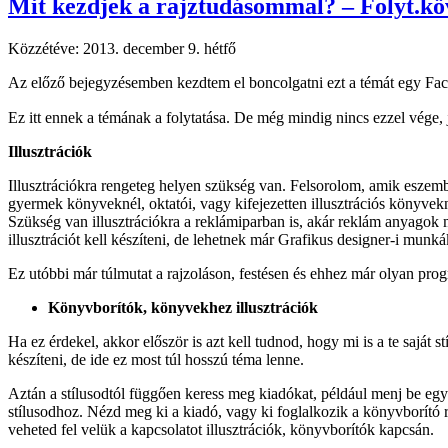
Mit kezdjek a rajztudásommal? – Folyt.kö
Közzétéve:
2013. december 9. hétfő
Az előző bejegyzésemben kezdtem el boncolgatni ezt a témát egy Faceb
Ez itt ennek a témának a folytatása. De még mindig nincs ezzel vége,
Illusztrációk
Illusztrációkra rengeteg helyen szükség van. Felsorolom, amik eszemb
gyermek könyveknél, oktatói, vagy kifejezetten illusztrációs könyvekn
Szükség van illusztrációkra a reklámiparban is, akár reklám anyagok m
illusztrációt kell készíteni, de lehetnek már Grafikus designer-i munk
Ez utóbbi már túlmutat a rajzoláson, festésen és ehhez már olyan progr
Könyvborítók, könyvekhez illusztrációk
Ha ez érdekel, akkor először is azt kell tudnod, hogy mi is a te saját s
készíteni, de ide ez most túl hosszú téma lenne.
Aztán a stílusodtól függően keress meg kiadókat, például menj be egy
stílusodhoz. Nézd meg ki a kiadó, vagy ki foglalkozik a könyvborító r
veheted fel velük a kapcsolatot illusztrációk, könyvborítók kapcsán.