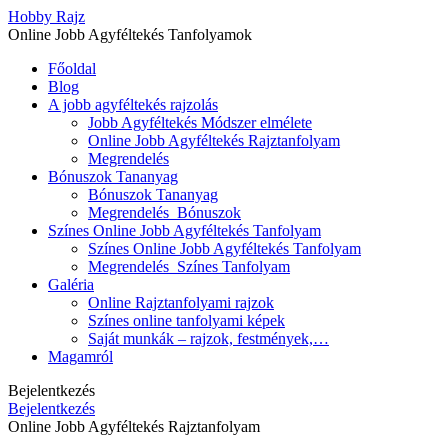
Hobby Rajz
Online Jobb Agyféltekés Tanfolyamok
Főoldal
Blog
A jobb agyféltekés rajzolás
Jobb Agyféltekés Módszer elmélete
Online Jobb Agyféltekés Rajztanfolyam
Megrendelés
Bónuszok Tananyag
Bónuszok Tananyag
Megrendelés_Bónuszok
Színes Online Jobb Agyféltekés Tanfolyam
Színes Online Jobb Agyféltekés Tanfolyam
Megrendelés_Színes Tanfolyam
Galéria
Online Rajztanfolyami rajzok
Színes online tanfolyami képek
Saját munkák – rajzok, festmények,…
Magamról
Bejelentkezés
Bejelentkezés
Online Jobb Agyféltekés Rajztanfolyam