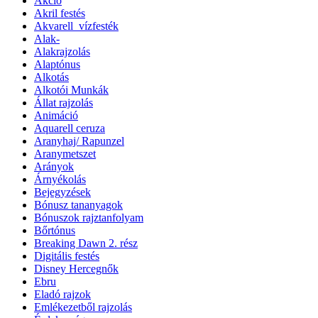
Akció
Akril festés
Akvarell_vízfesték
Alak-
Alakrajzolás
Alaptónus
Alkotás
Alkotói Munkák
Állat rajzolás
Animáció
Aquarell ceruza
Aranyhaj/ Rapunzel
Aranymetszet
Arányok
Árnyékolás
Bejegyzések
Bónusz tananyagok
Bónuszok rajztanfolyam
Bőrtónus
Breaking Dawn 2. rész
Digitális festés
Disney Hercegnők
Ebru
Eladó rajzok
Emlékezetből rajzolás