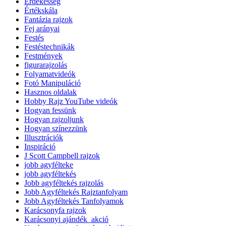
Érdekesség
Értékskála
Fantázia rajzok
Fej arányai
Festés
Festéstechnikák
Festmények
figurarajzolás
Folyamatvideók
Fotó Manipuláció
Hasznos oldalak
Hobby Rajz YouTube videók
Hogyan fessünk
Hogyan rajzoljunk
Hogyan színezzünk
Illusztrációk
Inspiráció
J Scott Campbell rajzok
jobb agyfélteke
jobb agyféltekés
Jobb agyféltekés rajzolás
Jobb Agyféltekés Rajztanfolyam
Jobb Agyféltekés Tanfolyamok
Karácsonyfa rajzok
Karácsonyi ajándék_akció