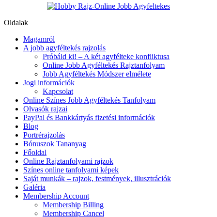
Oldalak
Magamról
A jobb agyféltekés rajzolás
Próbáld ki! – A két agyfélteke konfliktusa
Online Jobb Agyféltekés Rajztanfolyam
Jobb Agyféltekés Módszer elmélete
Jogi információk
Kapcsolat
Online Színes Jobb Agyféltekés Tanfolyam
Olvasók rajzai
PayPal és Bankkártyás fizetési információk
Blog
Portrérajzolás
Bónuszok Tananyag
Főoldal
Online Rajztanfolyami rajzok
Színes online tanfolyami képek
Saját munkák – rajzok, festmények, illusztrációk
Galéria
Membership Account
Membership Billing
Membership Cancel