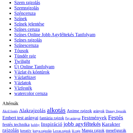
Szem rajzolás
Szemrajzolás
Szénceruza
Színek
Színek jelentése
Színes ceruza
Színes Online Jobb Agyféltekés Tanfolyam
Színes rajzolás
Színesceruza
Tóusok
Tündér rajz
Twilight
Új Online Tanfolyam
Vázlat és kóntúrok
Vázlatfüzet
Vázlatok
Vízfesték
watercolor ceruza
Altémák
alkotás
Alakrajzolás
Anime rajzok
arányok
Akril festés
Disney figurák
Festés
Festmények
Emberi test arányai
fantázia rajzok
Fej arányai
jobb agyféltekés
Inspiráció
Karakter
festés technika
hobby
rajzolás
kreatív
Manga rajzok
mesefigurák
kutya rajzolás
Lovas rajzok
ló rajz