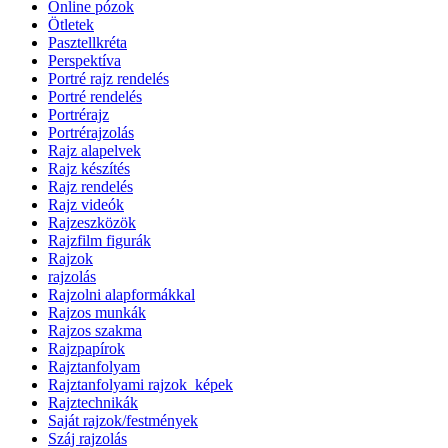
Online pózok
Ötletek
Pasztellkréta
Perspektíva
Portré rajz rendelés
Portré rendelés
Portrérajz
Portrérajzolás
Rajz alapelvek
Rajz készítés
Rajz rendelés
Rajz videók
Rajzeszközök
Rajzfilm figurák
Rajzok
rajzolás
Rajzolni alapformákkal
Rajzos munkák
Rajzos szakma
Rajzpapírok
Rajztanfolyam
Rajztanfolyami rajzok_képek
Rajztechnikák
Saját rajzok/festmények
Száj rajzolás