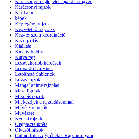
Karácsonyi meglepetés_ajándék ingyen
Karácsonyi rajzok
Karikatúra
képek
Képregény rajzok
Képzeletből rajzolás
Kéz- és szem koordináció
Kézrajzolás
Kiállítás
Kreatív hobby
Kutya rajz
Leggyakoribb kérdések
Leonardo Da Vinci
Letölthető Sablonok
Lovas rajzok
Manga/ anime rajzolás
Mese figurák
Mikulás rajzok
Mit kezdjek a rajztudásommal
Művész munkák
Művészet
Nyuszi rajzok
Olajpasztellkréta
Olvasói rajzok
Online Jobb Agyféltekés Rajztanfolyam