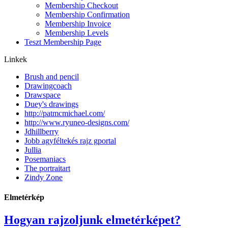
Membership Checkout
Membership Confirmation
Membership Invoice
Membership Levels
Teszt Membership Page
Linkek
Brush and pencil
Drawingcoach
Drawspace
Duey's drawings
http://patmcmichael.com/
http://www.ryuneo-designs.com/
Jdhillberry
Jobb agyféltekés rajz gportal
Jullia
Posemaniacs
The portraitart
Zindy Zone
Elmetérkép
Hogyan rajzoljunk elmetérképet?