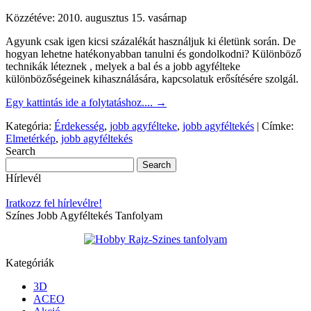
Közzétéve:
2010. augusztus 15. vasárnap
Agyunk csak igen kicsi százalékát használjuk ki életünk során. De
hogyan lehetne hatékonyabban tanulni és gondolkodni? Különböző
technikák léteznek , melyek a bal és a jobb agyfélteke
különbözőségeinek kihasználására, kapcsolatuk erősítésére szolgál.
Egy kattintás ide a folytatáshoz....
→
Kategória:
Érdekesség
,
jobb agyfélteke
,
jobb agyféltekés
|
Címke:
Elmetérkép
,
jobb agyféltekés
Search
Hírlevél
Iratkozz fel hírlevélre!
Színes Jobb Agyféltekés Tanfolyam
Kategóriák
3D
ACEO