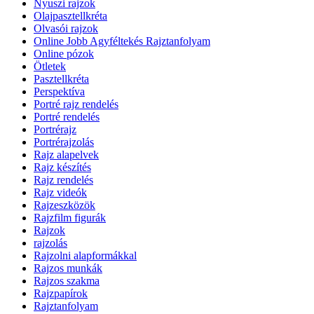
Nyuszi rajzok
Olajpasztellkréta
Olvasói rajzok
Online Jobb Agyféltekés Rajztanfolyam
Online pózok
Ötletek
Pasztellkréta
Perspektíva
Portré rajz rendelés
Portré rendelés
Portrérajz
Portrérajzolás
Rajz alapelvek
Rajz készítés
Rajz rendelés
Rajz videók
Rajzeszközök
Rajzfilm figurák
Rajzok
rajzolás
Rajzolni alapformákkal
Rajzos munkák
Rajzos szakma
Rajzpapírok
Rajztanfolyam