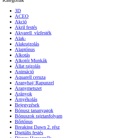
Kategóriák
3D
ACEO
Akció
Akril festés
Akvarell_vízfesték
Alak-
Alakrajzolás
Alaptónus
Alkotás
Alkotói Munkák
Állat rajzolás
Animáció
Aquarell ceruza
Aranyhaj/ Rapunzel
Aranymetszet
Arányok
Árnyékolás
Bejegyzések
Bónusz tananyagok
Bónuszok rajztanfolyam
Bőrtónus
Breaking Dawn 2. rész
Digitális festés