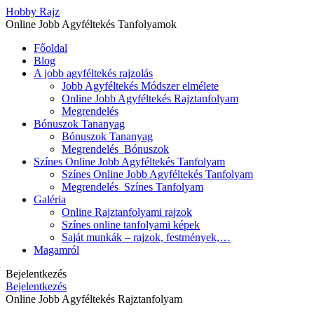
Hobby Rajz
Online Jobb Agyféltekés Tanfolyamok
Főoldal
Blog
A jobb agyféltekés rajzolás
Jobb Agyféltekés Módszer elmélete
Online Jobb Agyféltekés Rajztanfolyam
Megrendelés
Bónuszok Tananyag
Bónuszok Tananyag
Megrendelés_Bónuszok
Színes Online Jobb Agyféltekés Tanfolyam
Színes Online Jobb Agyféltekés Tanfolyam
Megrendelés_Színes Tanfolyam
Galéria
Online Rajztanfolyami rajzok
Színes online tanfolyami képek
Saját munkák – rajzok, festmények,…
Magamról
Bejelentkezés
Bejelentkezés
Online Jobb Agyféltekés Rajztanfolyam