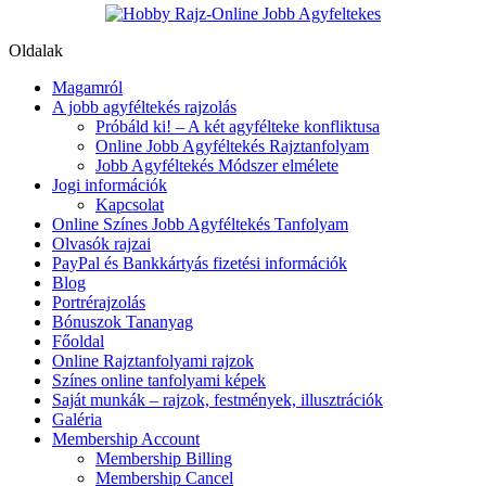
Oldalak
Magamról
A jobb agyféltekés rajzolás
Próbáld ki! – A két agyfélteke konfliktusa
Online Jobb Agyféltekés Rajztanfolyam
Jobb Agyféltekés Módszer elmélete
Jogi információk
Kapcsolat
Online Színes Jobb Agyféltekés Tanfolyam
Olvasók rajzai
PayPal és Bankkártyás fizetési információk
Blog
Portrérajzolás
Bónuszok Tananyag
Főoldal
Online Rajztanfolyami rajzok
Színes online tanfolyami képek
Saját munkák – rajzok, festmények, illusztrációk
Galéria
Membership Account
Membership Billing
Membership Cancel