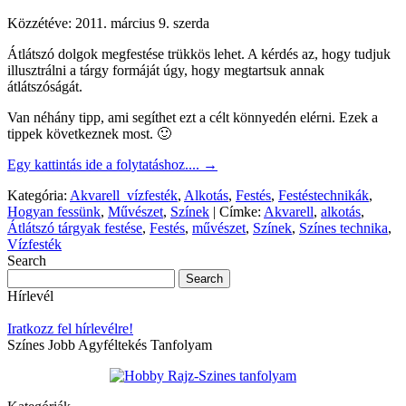
Közzétéve:
2011. március 9. szerda
Átlátszó dolgok megfestése trükkös lehet. A kérdés az, hogy tudjuk
illusztrálni a tárgy formáját úgy, hogy megtartsuk annak
átlátszóságát.
Van néhány tipp, ami segíthet ezt a célt könnyedén elérni. Ezek a
tippek következnek most. 🙂
Egy kattintás ide a folytatáshoz....
→
Kategória:
Akvarell_vízfesték
,
Alkotás
,
Festés
,
Festéstechnikák
,
Hogyan fessünk
,
Művészet
,
Színek
|
Címke:
Akvarell
,
alkotás
,
Átlátszó tárgyak festése
,
Festés
,
művészet
,
Színek
,
Színes technika
,
Vízfesték
Search
Hírlevél
Iratkozz fel hírlevélre!
Színes Jobb Agyféltekés Tanfolyam