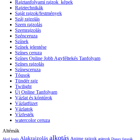
Rajztanfolyami rajzok_képek
Rajztechnikák
Saját rajzok/festmények
Száj rajzolás
Szem rajzolás
Szemrajzolás
Szénceruza
Színek
Színek jelentése
Színes ceruza
Színes Online Jobb Agyféltekés Tanfolyam
Színes rajzolás
Színesceruza
Tóusok
Tündér rajz
Twilight
Új Online Tanfolyam
Vázlat és kóntúrok
Vázlatfüzet
Vázlatok
Vízfesték
watercolor ceruza
Altémák
alkotás
Alakrajzolás
Anime rajzok
arányok
Akril festés
Disney figurák