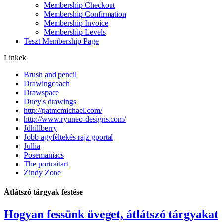
Membership Checkout
Membership Confirmation
Membership Invoice
Membership Levels
Teszt Membership Page
Linkek
Brush and pencil
Drawingcoach
Drawspace
Duey's drawings
http://patmcmichael.com/
http://www.ryuneo-designs.com/
Jdhillberry
Jobb agyféltekés rajz gportal
Jullia
Posemaniacs
The portraitart
Zindy Zone
Átlátszó tárgyak festése
Hogyan fessünk üveget, átlátszó tárgyakat