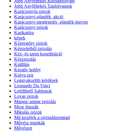
Jobb Agyféltekés Rajztanfolyam
Jobb Agyféltekés Tanfolyamok
Karácsonyfa rajzok
Karácsonyi ajándék_akció
Karácsonyi meglepetés_ajándék ingyen
Karácsonyi rajzok
Karikatúra
képek
Képregény rajzok
Képzeletből rajzolás
Kéz- és szem koordináció
Kézrajzolás
Kiállítás
Kreatív hobby
Kutya rajz
Leggyakoribb kérdések
Leonardo Da Vinci
Letölthető Sablonok
Lovas rajzok
Manga/ anime rajzolás
Mese figurák
Mikulás rajzok
Mit kezdjek a rajztudásommal
Művész munkák
Művészet