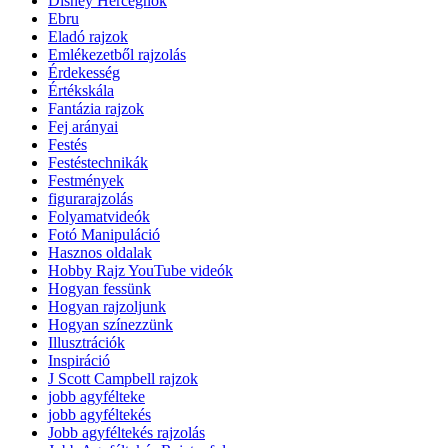
Disney Hercegnők
Ebru
Eladó rajzok
Emlékezetből rajzolás
Érdekesség
Értékskála
Fantázia rajzok
Fej arányai
Festés
Festéstechnikák
Festmények
figurarajzolás
Folyamatvideók
Fotó Manipuláció
Hasznos oldalak
Hobby Rajz YouTube videók
Hogyan fessünk
Hogyan rajzoljunk
Hogyan színezzünk
Illusztrációk
Inspiráció
J Scott Campbell rajzok
jobb agyfélteke
jobb agyféltekés
Jobb agyféltekés rajzolás