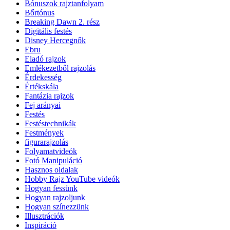
Bónuszok rajztanfolyam
Bőrtónus
Breaking Dawn 2. rész
Digitális festés
Disney Hercegnők
Ebru
Eladó rajzok
Emlékezetből rajzolás
Érdekesség
Értékskála
Fantázia rajzok
Fej arányai
Festés
Festéstechnikák
Festmények
figurarajzolás
Folyamatvideók
Fotó Manipuláció
Hasznos oldalak
Hobby Rajz YouTube videók
Hogyan fessünk
Hogyan rajzoljunk
Hogyan színezzünk
Illusztrációk
Inspiráció