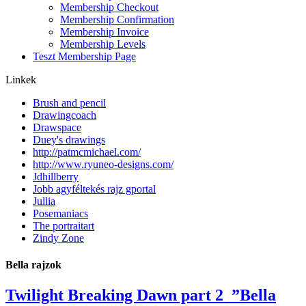
Membership Checkout
Membership Confirmation
Membership Invoice
Membership Levels
Teszt Membership Page
Linkek
Brush and pencil
Drawingcoach
Drawspace
Duey's drawings
http://patmcmichael.com/
http://www.ryuneo-designs.com/
Jdhillberry
Jobb agyféltekés rajz gportal
Jullia
Posemaniacs
The portraitart
Zindy Zone
Bella rajzok
Twilight Breaking Dawn part 2_”Bella