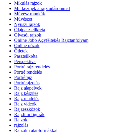
Mikulás rajzok
Mit kezdjek a rajztudásommal
Művész munkák
Művészet
Nyuszi rajzok
Olajpasztellkréta
Olvasói rajzok
Online Jobb Agyféltekés Rajztanfolyam
Online pózok
Ötletek
Pasztellkréta
Perspektíva
Portré rajz rendelés
Portré rendelés
Portrérajz
Portrérajzolás
Rajz alapelvek
Rajz készítés
Rajz rendelés
Rajz videók
Rajzeszközök
Rajzfilm figurák
Rajzok
rajzolás
Rajzolni alapformákkal