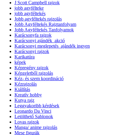
J Scott Campbell rajzok
jobb agyfélteke
jobb agyféltekés
Jobb agyféltekés rajzolás
Jobb Agyféltekés Rajztanfolyam
Jobb Agyféltekés Tanfolyamok
Karácsonyfa rajzok
Karácsonyi ajándék_akció
Karácsonyi meglepetés_ajándék ingyen
Karácsonyi rajzok
Karikatúra
képek
Képregény rajzok
Képzeletből rajzolás
Kéz- és szem koordináció
Kézrajzolás
Kiállítás
Kreatív hobby
Kutya rajz
Leggyakoribb kérdések
Leonardo Da Vinci
Letölthető Sablonok
Lovas rajzok
Manga/ anime rajzolás
Mese figurák