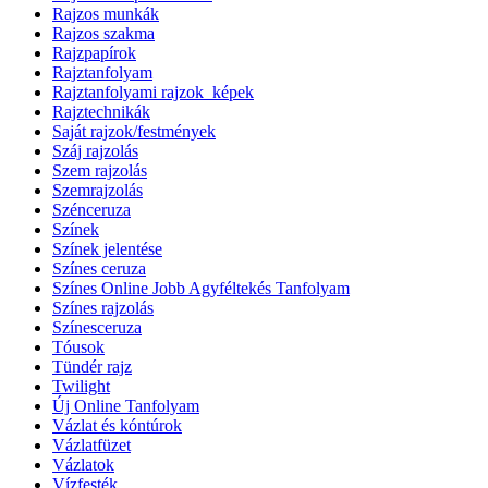
Rajzos munkák
Rajzos szakma
Rajzpapírok
Rajztanfolyam
Rajztanfolyami rajzok_képek
Rajztechnikák
Saját rajzok/festmények
Száj rajzolás
Szem rajzolás
Szemrajzolás
Szénceruza
Színek
Színek jelentése
Színes ceruza
Színes Online Jobb Agyféltekés Tanfolyam
Színes rajzolás
Színesceruza
Tóusok
Tündér rajz
Twilight
Új Online Tanfolyam
Vázlat és kóntúrok
Vázlatfüzet
Vázlatok
Vízfesték