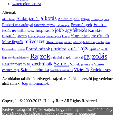
watercolor ceruza
Altémák
alkotás
Alakrajzolás
Anime rajzok
arányok
Akril festés
Disney figurák
Festés
Festmények
Emberi test arányai
fantázia rajzok
Fej arányai
jobb agyféltekés
Inspiráció
Karakter
festés technika
hobby
rajzolás
kreatív
Manga rajzok
mesefigurák
kutya rajzolás
Lovas rajzok
ló rajz
művészet
Mese figurák
Olvasói rajzok
online jobb agyféltekés rajztanfolyam
rajz
portrérajzolás
Portré rajzok
portré
Perspektíva
rajzfilm figurák
rajzolás
Rajzok
rajzolni alapformákkal
Rajz mérési módszerek
Színek
rajztechnikák
Rajztanfolyam
Színes
Színek jelentése
Érdekesség
Színes technika
ceruza rajz
Vízfesték
Vázlat és kontúrok
Az oldalon található szövegek, rajzok és fotók a szerzői jog védelme
alatt állnak,
Jogi információk
Copyright © 2009-2013. Hobby Rajz All Rights Reserved.
Kedves Látogató! Tájékoztatjuk, hogy a honlap felhasználói élmény
fokozásának érdekében sütiket alkalmazunk. A honlapunk