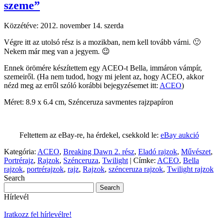
szeme”
Közzétéve:
2012. november 14. szerda
Végre itt az utolsó rész is a mozikban, nem kell tovább várni. 🙂
Nekem már meg van a jegyem. 😉
Ennek örömére készítettem egy ACEO-t Bella, immáron vámpír,
szemeiről. (Ha nem tudod, hogy mi jelent az, hogy ACEO, akkor
nézd meg az erről szóló korábbi bejegyzésemet itt:
ACEO
)
Méret: 8.9 x 6.4 cm, Szénceruza savmentes rajzpapíron
Feltettem az eBay-re, ha érdekel, csekkold le:
eBay aukció
Kategória:
ACEO
,
Breaking Dawn 2. rész
,
Eladó rajzok
,
Művészet
,
Portrérajz
,
Rajzok
,
Szénceruza
,
Twilight
|
Címke:
ACEO
,
Bella
rajzok
,
portrérajzok
,
rajz
,
Rajzok
,
szénceruza rajzok
,
Twilight rajzok
Search
Hírlevél
Iratkozz fel hírlevélre!