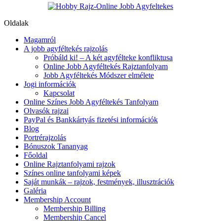
Oldalak
Magamról
A jobb agyféltekés rajzolás
Próbáld ki! – A két agyfélteke konfliktusa
Online Jobb Agyféltekés Rajztanfolyam
Jobb Agyféltekés Módszer elmélete
Jogi információk
Kapcsolat
Online Színes Jobb Agyféltekés Tanfolyam
Olvasók rajzai
PayPal és Bankkártyás fizetési információk
Blog
Portrérajzolás
Bónuszok Tananyag
Főoldal
Online Rajztanfolyami rajzok
Színes online tanfolyami képek
Saját munkák – rajzok, festmények, illusztrációk
Galéria
Membership Account
Membership Billing
Membership Cancel