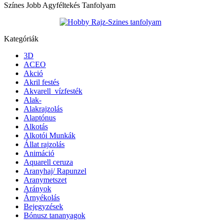
Színes Jobb Agyféltekés Tanfolyam
Kategóriák
3D
ACEO
Akció
Akril festés
Akvarell_vízfesték
Alak-
Alakrajzolás
Alaptónus
Alkotás
Alkotói Munkák
Állat rajzolás
Animáció
Aquarell ceruza
Aranyhaj/ Rapunzel
Aranymetszet
Arányok
Árnyékolás
Bejegyzések
Bónusz tananyagok