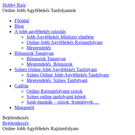
Hobby Rajz
Online Jobb Agyféltekés Tanfolyamok
Főoldal
Blog
A jobb agyféltekés rajzolás
Jobb Agyféltekés Módszer elmélete
Online Jobb Agyféltekés Rajztanfolyam
Megrendelés
Bónuszok Tananyag
Bónuszok Tananyag
Megrendelés_Bónuszok
Színes Online Jobb Agyféltekés Tanfolyam
Színes Online Jobb Agyféltekés Tanfolyam
Megrendelés_Színes Tanfolyam
Galéria
Online Rajztanfolyami rajzok
Színes online tanfolyami képek
Saját munkák – rajzok, festmények,…
Magamról
Bejelentkezés
Bejelentkezés
Online Jobb Agyféltekés Rajztanfolyam