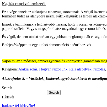
Na, hát ennyi volt emberek
Ez a vége ennek az alakrajzos tananyag sorozatnak. A végső üzenete e
formában tudsz az alanyodra nézni. Pálcikafigurák és térbeli alakzato
Ennek a technikának a legnagyobb haszna, hogy gyorsan és könnyedén 
papírod szélein. Vagyis megspórolhatsz magadnak egy csomó időt és f
És végül, de nem utolsó sorban egy jobban megkomponált és átgondolt
Befejezésképpen itt egy utolsó demonstráció a témához. 🙂
Vajon mi az a módszer, amivel gyorsan és könnyedén garantáltan megt
Kategória:
Alakrajzolás
,
Hogyan rajzoljunk
,
Rajz alapelvek
,
rajzolás
,
Alakrajzolás 8. – Variációk_Emberek,egyéb karakterek és mesefigu
Search
Hírlevél
Iratkozz fel hírlevélre!