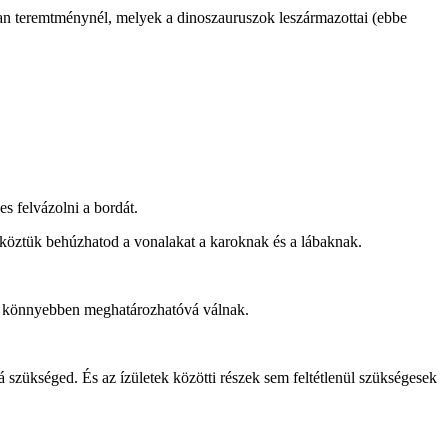
an teremtménynél, melyek a dinoszauruszok leszármazottai (ebbe
s felvázolni a bordát.
s köztük behúzhatod a vonalakat a karoknak és a lábaknak.
tal könnyebben meghatározhatóvá válnak.
 szükséged. És az ízületek közötti részek sem feltétlenül szükségesek