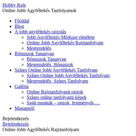
Hobby Rajz
Online Jobb Agyféltekés Tanfolyamok
Főoldal
Blog
A jobb agyféltekés rajzolás
Jobb Agyféltekés Módszer elmélete
Online Jobb Agyféltekés Rajztanfolyam
Megrendelés
Bónuszok Tananyag
Bónuszok Tananyag
Megrendelés_Bónuszok
Színes Online Jobb Agyféltekés Tanfolyam
Színes Online Jobb Agyféltekés Tanfolyam
Megrendelés_Színes Tanfolyam
Galéria
Online Rajztanfolyami rajzok
Színes online tanfolyami képek
Saját munkák – rajzok, festmények,…
Magamról
Bejelentkezés
Bejelentkezés
Online Jobb Agyféltekés Rajztanfolyam