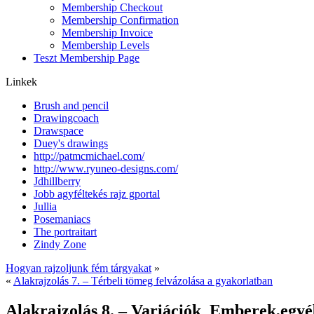
Membership Checkout
Membership Confirmation
Membership Invoice
Membership Levels
Teszt Membership Page
Linkek
Brush and pencil
Drawingcoach
Drawspace
Duey's drawings
http://patmcmichael.com/
http://www.ryuneo-designs.com/
Jdhillberry
Jobb agyféltekés rajz gportal
Jullia
Posemaniacs
The portraitart
Zindy Zone
Hogyan rajzoljunk fém tárgyakat
»
«
Alakrajzolás 7. – Térbeli tömeg felvázolása a gyakorlatban
Alakrajzolás 8. – Variációk_Emberek,egyé