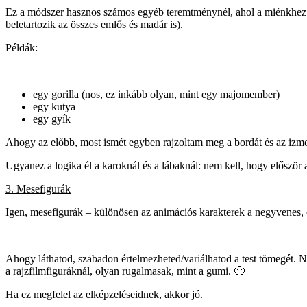
Ez a módszer hasznos számos egyéb teremtménynél, ahol a miénkhez h
beletartozik az összes emlős és madár is).
Példák:
egy gorilla (nos, ez inkább olyan, mint egy majomember)
egy kutya
egy gyík
Ahogy az előbb, most ismét egyben rajzoltam meg a bordát és az izmo
Ugyanez a logika él a karoknál és a lábaknál: nem kell, hogy először
3. Mesefigurák
Igen, mesefigurák – különösen az animációs karakterek a negyvenes, 
Ahogy láthatod, szabadon értelmezheted/variálhatod a test tömegét. N
a rajzfilmfiguráknál, olyan rugalmasak, mint a gumi. 🙂
Ha ez megfelel az elképzeléseidnek, akkor jó.