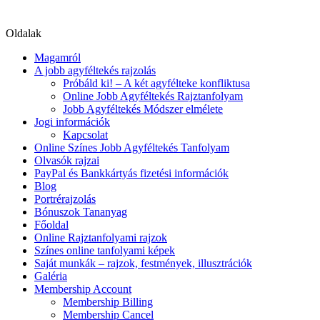
Oldalak
Magamról
A jobb agyféltekés rajzolás
Próbáld ki! – A két agyfélteke konfliktusa
Online Jobb Agyféltekés Rajztanfolyam
Jobb Agyféltekés Módszer elmélete
Jogi információk
Kapcsolat
Online Színes Jobb Agyféltekés Tanfolyam
Olvasók rajzai
PayPal és Bankkártyás fizetési információk
Blog
Portrérajzolás
Bónuszok Tananyag
Főoldal
Online Rajztanfolyami rajzok
Színes online tanfolyami képek
Saját munkák – rajzok, festmények, illusztrációk
Galéria
Membership Account
Membership Billing
Membership Cancel