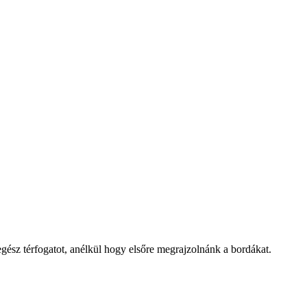
ész térfogatot, anélkül hogy elsőre megrajzolnánk a bordákat.