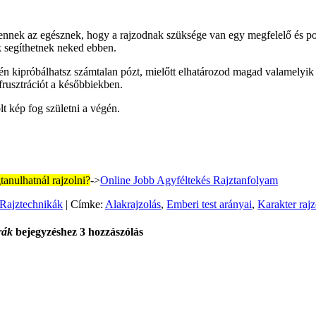
nnek az egésznek, hogy a rajzodnak szüksége van egy megfelelő és pont
k segíthetnek neked ebben.
kipróbálhatsz számtalan pózt, mielőtt elhatározod magad valamelyik mel
rusztrációt a későbbiekben.
 kép fog születni a végén.
anulhatnál rajzolni?
->
Online Jobb Agyféltekés Rajztanfolyam
Rajztechnikák
|
Címke:
Alakrajzolás
,
Emberi test arányai
,
Karakter rajz
rák
bejegyzéshez 3 hozzászólás