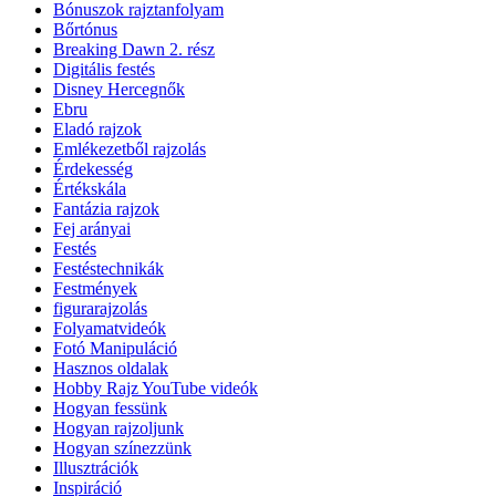
Bónuszok rajztanfolyam
Bőrtónus
Breaking Dawn 2. rész
Digitális festés
Disney Hercegnők
Ebru
Eladó rajzok
Emlékezetből rajzolás
Érdekesség
Értékskála
Fantázia rajzok
Fej arányai
Festés
Festéstechnikák
Festmények
figurarajzolás
Folyamatvideók
Fotó Manipuláció
Hasznos oldalak
Hobby Rajz YouTube videók
Hogyan fessünk
Hogyan rajzoljunk
Hogyan színezzünk
Illusztrációk
Inspiráció