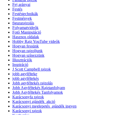
Fej arányai
Festés
Festéstechnikák
Festmények
figurarajzolás
Folyamatvideók
Fotó Manipuláció
Hasznos oldalak
Hobby Rajz YouTube videók
Hogyan fessünk
Hogyan rajzoljunk
Hogyan színezzünk
Illusztrációk
Inspiráció
J Scott Campbell rajzok
jobb agyfélteke
jobb agyféltekés
Jobb agyféltekés rajzolás
Jobb Agyféltekés Rajztanfolyam
Jobb Agyféltekés Tanfolyamok
Karácsonyfa rajzok
Karácsonyi ajándék_akció
Karácsonyi meglepetés_ajándék ingyen
Karácsonyi rajzok