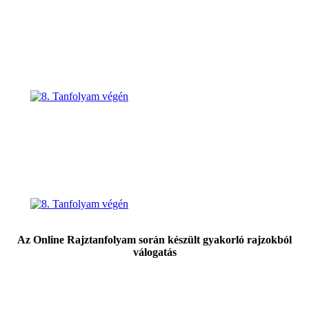
Az Online Rajztanfolyam során készült gyakorló rajzokból
válogatás