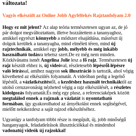
változata!
Vagyis elkészült az Online Jobb Agyféltekés Rajztanfolyam 2.0
Hogy ez mit jelent?
Az alap teória természetesen ugyan az, de jó
pár dolgot megváltoztattam, illetve hozzátettem a tananyaghoz,
amikkel egyrészt
könnyebb
a módszer elsajátítása, másrészt új
dolgok kerültek a tananyagba, mind elméleti téren, mind
új
rajztechnikák
, amikkel egy
jobb, mélyebb és még inkább
használható tudás
ra tehetsz szert.
De ez még nem minden.
Közkívánatra ismét
Angelina Jolie
lesz a
fő rajz
. Természetesen
új
rajz
készült ehhez is,
új videó
val, részletesebb
lépésről-lépésre
való leírás
sal, amihez nagyon
sok illusztráció
is tartozik, ahol végig
követheted az elkészülés folyamatát. A videóban pedig a legelső
lépéstől, a
vázlatkészítés
től, a
kezdéshez használt technikák
tól az
utolsó ceruzavonásig nézheted végig a rajz elkészülését, a
részletes
kidolgozás
folyamatát.
És még egy plusz, a referenciaképek között
megtalálod ennek a rajznak a vázlatát
is
nyomtatható
formában
, így gyakorolhatod az árnyékolást ennek segítségével,
mielőtt nekikezdesz a saját rajzod elkészítéséhez.
Ugyanígy a tanfolyam többi része is megújult, új, jobb minőségű
hanganyagok, feladatleírások illusztrációkkal és mindenhol
vadonatúj videók új rajzokkal
!