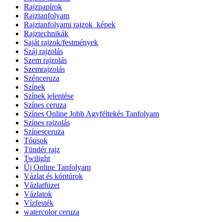
Rajzpapírok
Rajztanfolyam
Rajztanfolyami rajzok_képek
Rajztechnikák
Saját rajzok/festmények
Száj rajzolás
Szem rajzolás
Szemrajzolás
Szénceruza
Színek
Színek jelentése
Színes ceruza
Színes Online Jobb Agyféltekés Tanfolyam
Színes rajzolás
Színesceruza
Tóusok
Tündér rajz
Twilight
Új Online Tanfolyam
Vázlat és kóntúrok
Vázlatfüzet
Vázlatok
Vízfesték
watercolor ceruza