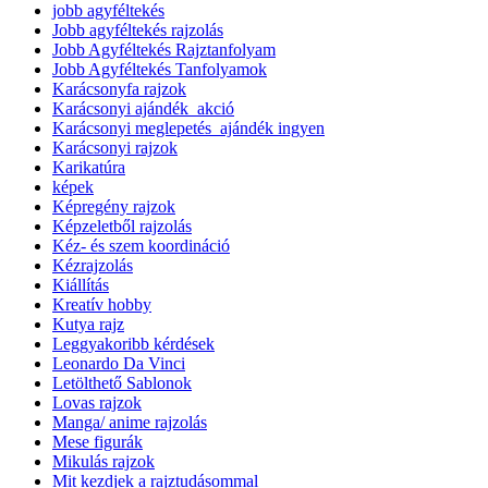
jobb agyféltekés
Jobb agyféltekés rajzolás
Jobb Agyféltekés Rajztanfolyam
Jobb Agyféltekés Tanfolyamok
Karácsonyfa rajzok
Karácsonyi ajándék_akció
Karácsonyi meglepetés_ajándék ingyen
Karácsonyi rajzok
Karikatúra
képek
Képregény rajzok
Képzeletből rajzolás
Kéz- és szem koordináció
Kézrajzolás
Kiállítás
Kreatív hobby
Kutya rajz
Leggyakoribb kérdések
Leonardo Da Vinci
Letölthető Sablonok
Lovas rajzok
Manga/ anime rajzolás
Mese figurák
Mikulás rajzok
Mit kezdjek a rajztudásommal