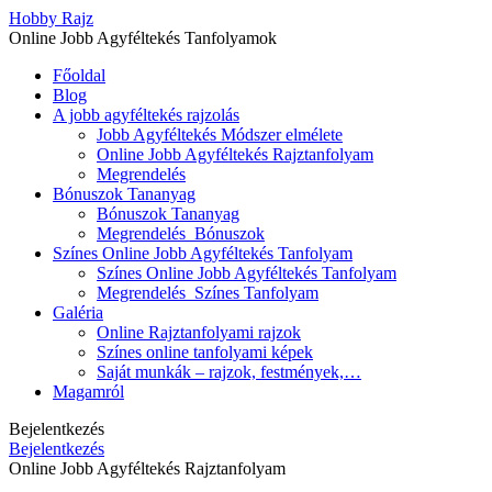
Hobby Rajz
Online Jobb Agyféltekés Tanfolyamok
Főoldal
Blog
A jobb agyféltekés rajzolás
Jobb Agyféltekés Módszer elmélete
Online Jobb Agyféltekés Rajztanfolyam
Megrendelés
Bónuszok Tananyag
Bónuszok Tananyag
Megrendelés_Bónuszok
Színes Online Jobb Agyféltekés Tanfolyam
Színes Online Jobb Agyféltekés Tanfolyam
Megrendelés_Színes Tanfolyam
Galéria
Online Rajztanfolyami rajzok
Színes online tanfolyami képek
Saját munkák – rajzok, festmények,…
Magamról
Bejelentkezés
Bejelentkezés
Online Jobb Agyféltekés Rajztanfolyam