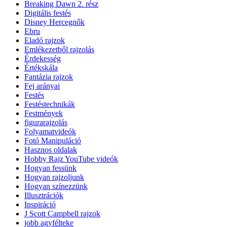
Breaking Dawn 2. rész
Digitális festés
Disney Hercegnők
Ebru
Eladó rajzok
Emlékezetből rajzolás
Érdekesség
Értékskála
Fantázia rajzok
Fej arányai
Festés
Festéstechnikák
Festmények
figurarajzolás
Folyamatvideók
Fotó Manipuláció
Hasznos oldalak
Hobby Rajz YouTube videók
Hogyan fessünk
Hogyan rajzoljunk
Hogyan színezzünk
Illusztrációk
Inspiráció
J Scott Campbell rajzok
jobb agyfélteke