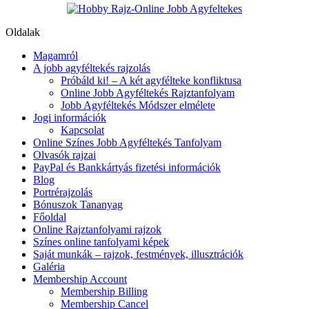
Oldalak
Magamról
A jobb agyféltekés rajzolás
Próbáld ki! – A két agyfélteke konfliktusa
Online Jobb Agyféltekés Rajztanfolyam
Jobb Agyféltekés Módszer elmélete
Jogi információk
Kapcsolat
Online Színes Jobb Agyféltekés Tanfolyam
Olvasók rajzai
PayPal és Bankkártyás fizetési információk
Blog
Portrérajzolás
Bónuszok Tananyag
Főoldal
Online Rajztanfolyami rajzok
Színes online tanfolyami képek
Saját munkák – rajzok, festmények, illusztrációk
Galéria
Membership Account
Membership Billing
Membership Cancel