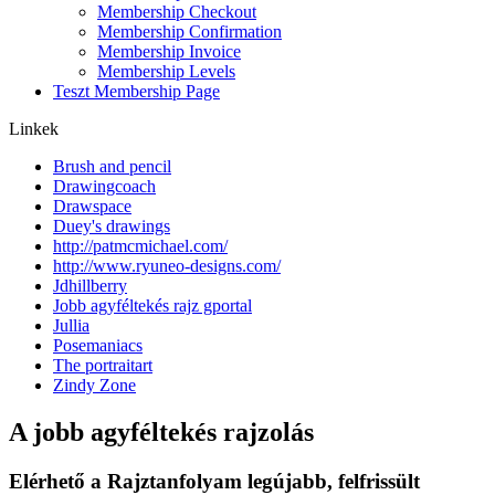
Membership Checkout
Membership Confirmation
Membership Invoice
Membership Levels
Teszt Membership Page
Linkek
Brush and pencil
Drawingcoach
Drawspace
Duey's drawings
http://patmcmichael.com/
http://www.ryuneo-designs.com/
Jdhillberry
Jobb agyféltekés rajz gportal
Jullia
Posemaniacs
The portraitart
Zindy Zone
A jobb agyféltekés rajzolás
Elérhető a Rajztanfolyam legújabb, felfrissült