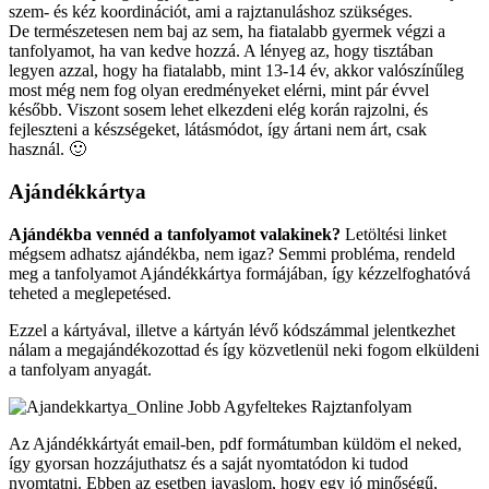
szem- és kéz koordinációt, ami a rajztanuláshoz szükséges.
De természetesen nem baj az sem, ha fiatalabb gyermek végzi a
tanfolyamot, ha van kedve hozzá. A lényeg az, hogy tisztában
legyen azzal, hogy ha fiatalabb, mint 13-14 év, akkor valószínűleg
most még nem fog olyan eredményeket elérni, mint pár évvel
később. Viszont sosem lehet elkezdeni elég korán rajzolni, és
fejleszteni a készségeket, látásmódot, így ártani nem árt, csak
használ. 🙂
Ajándékkártya
Ajándékba vennéd a tanfolyamot valakinek?
Letöltési linket
mégsem adhatsz ajándékba, nem igaz? Semmi probléma, rendeld
meg a tanfolyamot Ajándékkártya formájában, így kézzelfoghatóvá
teheted a meglepetésed.
Ezzel a kártyával, illetve a kártyán lévő kódszámmal jelentkezhet
nálam a megajándékozottad és így közvetlenül neki fogom elküldeni
a tanfolyam anyagát.
Az Ajándékkártyát email-ben, pdf formátumban küldöm el neked,
így gyorsan hozzájuthatsz és a saját nyomtatódon ki tudod
nyomtatni. Ebben az esetben javaslom, hogy egy jó minőségű,