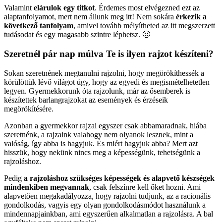
Valamint
elárulok egy titkot
. Érdemes most elvégezned ezt az
alaptanfolyamot, mert nem állunk meg itt! Nem sokára
érkezik a
következő tanfolyam
, amivel tovább mélyítheted az itt megszerzett
tudásodat és egy magasabb szintre léphetsz. 🙂
Szeretnél pár nap múlva Te is ilyen rajzot készíteni?
Sokan szeretnének megtanulni rajzolni, hogy megörökíthessék a
körülöttük lévő világot úgy, hogy az egyedi és megismételhetetlen
legyen. Gyermekkorunk óta rajzolunk, már az ősemberek is
készítettek barlangrajzokat az események és érzéseik
megörökítésére.
Azonban a gyermekkor rajzai egyszer csak abbamaradnak, hiába
szeretnénk, a rajzaink valahogy nem olyanok lesznek, mint a
valóság, így abba is hagyjuk. És miért hagyjuk abba? Mert azt
hisszük, hogy nekünk nincs meg a képességünk, tehetségünk a
rajzoláshoz.
Pedig
a rajzoláshoz szükséges képességek és alapvető készségek
mindenkiben megvannak
, csak felszínre kell őket hozni. Ami
alapvetően megakadályozza, hogy rajzolni tudjunk, az a racionális
gondolkodás, vagyis egy olyan gondolkodásmódot használunk a
mindennapjainkban, ami egyszerűen alkalmatlan a rajzolásra. A bal