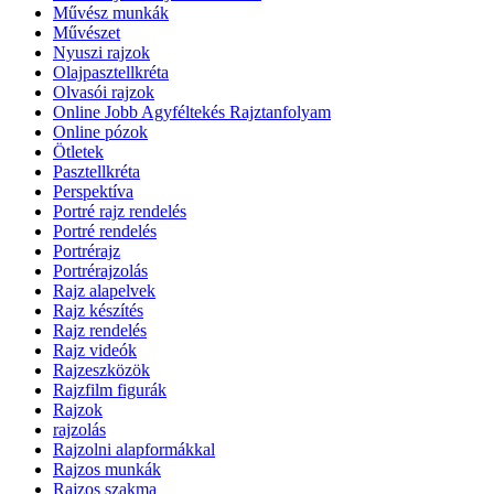
Művész munkák
Művészet
Nyuszi rajzok
Olajpasztellkréta
Olvasói rajzok
Online Jobb Agyféltekés Rajztanfolyam
Online pózok
Ötletek
Pasztellkréta
Perspektíva
Portré rajz rendelés
Portré rendelés
Portrérajz
Portrérajzolás
Rajz alapelvek
Rajz készítés
Rajz rendelés
Rajz videók
Rajzeszközök
Rajzfilm figurák
Rajzok
rajzolás
Rajzolni alapformákkal
Rajzos munkák
Rajzos szakma