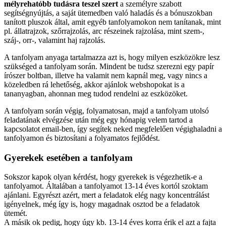
mélyrehatóbb tudásra teszel szert
a személyre szabott
segítségnyújtás, a saját ütemedben való haladás és a bónuszokban
tanított pluszok által, amit egyéb tanfolyamokon nem tanítanak, mint
pl. állatrajzok, szőrrajzolás, arc részeinek rajzolása, mint szem-,
száj-, orr-, valamint haj rajzolás.
A tanfolyam anyaga tartalmazza azt is, hogy milyen eszközökre lesz
szükséged a tanfolyam során. Mindent be tudsz szerezni egy papír
írószer boltban, illetve ha valamit nem kapnál meg, vagy nincs a
közeledben rá lehetőség, akkor ajánlok webshopokat is a
tananyagban, ahonnan meg tudod rendelni az eszközöket.
A tanfolyam során végig, folyamatosan, majd a tanfolyam utolsó
feladatának elvégzése után még egy hónapig velem tartod a
kapcsolatot email-ben, így segítek neked megfelelően végighaladni a
tanfolyamon és biztosítani a folyamatos fejlődést.
Gyerekek esetében a tanfolyam
Sokszor kapok olyan kérdést, hogy gyerekek is végezhetik-e a
tanfolyamot. Általában a tanfolyamot 13-14 éves kortól szoktam
ajánlani. Egyrészt azért, mert a feladatok elég nagy koncentrálást
igényelnek, még így is, hogy magadnak osztod be a feladatok
ütemét.
A másik ok pedig, hogy úgy kb. 13-14 éves korra érik el azt a fajta