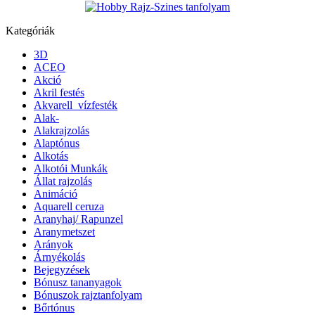
Kategóriák
3D
ACEO
Akció
Akril festés
Akvarell_vízfesték
Alak-
Alakrajzolás
Alaptónus
Alkotás
Alkotói Munkák
Állat rajzolás
Animáció
Aquarell ceruza
Aranyhaj/ Rapunzel
Aranymetszet
Arányok
Árnyékolás
Bejegyzések
Bónusz tananyagok
Bónuszok rajztanfolyam
Bőrtónus