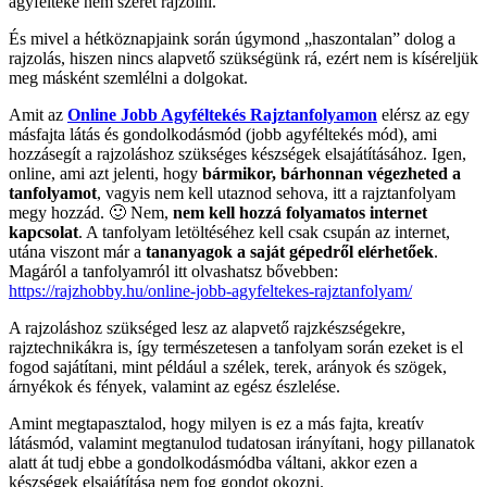
agyfélteke nem szeret rajzolni.
És mivel a hétköznapjaink során úgymond „haszontalan” dolog a
rajzolás, hiszen nincs alapvető szükségünk rá, ezért nem is kíséreljük
meg másként szemlélni a dolgokat.
Amit az
Online Jobb Agyféltekés Rajztanfolyamon
elérsz az egy
másfajta látás és gondolkodásmód (jobb agyféltekés mód), ami
hozzásegít a rajzoláshoz szükséges készségek elsajátításához. Igen,
online, ami azt jelenti, hogy
bármikor, bárhonnan végezheted a
tanfolyamot
, vagyis nem kell utaznod sehova, itt a rajztanfolyam
megy hozzád. 🙂 Nem,
nem kell hozzá folyamatos internet
kapcsolat
. A tanfolyam letöltéséhez kell csak csupán az internet,
utána viszont már a
tananyagok a saját gépedről elérhetőek
.
Magáról a tanfolyamról itt olvashatsz bővebben:
https://rajzhobby.hu/online-jobb-agyfeltekes-rajztanfolyam/
A rajzoláshoz szükséged lesz az alapvető rajzkészségekre,
rajztechnikákra is, így természetesen a tanfolyam során ezeket is el
fogod sajátítani, mint például a szélek, terek, arányok és szögek,
árnyékok és fények, valamint az egész észlelése.
Amint megtapasztalod, hogy milyen is ez a más fajta, kreatív
látásmód, valamint megtanulod tudatosan irányítani, hogy pillanatok
alatt át tudj ebbe a gondolkodásmódba váltani, akkor ezen a
készségek elsajátítása nem fog gondot okozni.