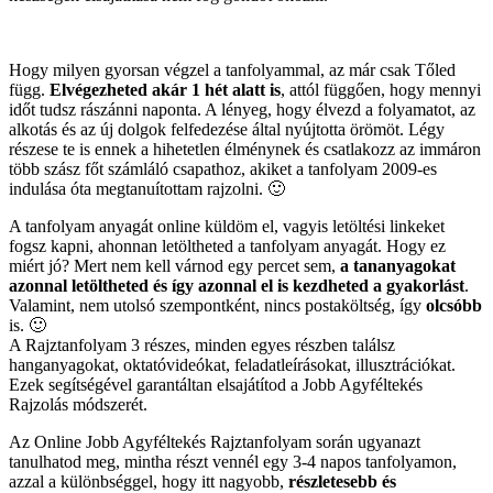
Hogy milyen gyorsan végzel a tanfolyammal, az már csak Tőled
függ.
Elvégezheted akár 1 hét alatt is
, attól függően, hogy mennyi
időt tudsz rászánni naponta. A lényeg, hogy élvezd a folyamatot, az
alkotás és az új dolgok felfedezése által nyújtotta örömöt. Légy
részese te is ennek a hihetetlen élménynek és csatlakozz az immáron
több szász főt számláló csapathoz, akiket a tanfolyam 2009-es
indulása óta megtanuítottam rajzolni. 🙂
A tanfolyam anyagát online küldöm el, vagyis letöltési linkeket
fogsz kapni, ahonnan letöltheted a tanfolyam anyagát. Hogy ez
miért jó? Mert nem kell várnod egy percet sem,
a tananyagokat
azonnal letöltheted és így azonnal el is kezdheted a gyakorlást
.
Valamint, nem utolsó szempontként, nincs postaköltség, így
olcsóbb
is. 🙂
A Rajztanfolyam 3 részes, minden egyes részben találsz
hanganyagokat, oktatóvideókat, feladatleírásokat, illusztrációkat.
Ezek segítségével garantáltan elsajátítod a Jobb Agyféltekés
Rajzolás módszerét.
Az Online Jobb Agyféltekés Rajztanfolyam során ugyanazt
tanulhatod meg, mintha részt vennél egy 3-4 napos tanfolyamon,
azzal a különbséggel, hogy itt nagyobb,
részletesebb és