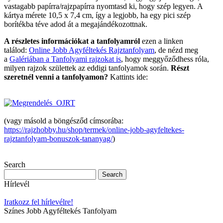
vastagabb papírra/rajzpapírra nyomtasd ki, hogy szép legyen. A
kártya mérete 10,5 x 7,4 cm, így a legjobb, ha egy pici szép
borítékba téve adod át a megajándékozottnak.
A részletes információkat a tanfolyamról
ezen a linken
találod:
Online Jobb Agyféltekés Rajztanfolyam
, de nézd meg
a
Galériában a Tanfolyami rajzokat is
, hogy meggyőződhess róla,
milyen rajzok születtek az eddigi tanfolyamok során.
Részt
szeretnél venni a tanfolyamon?
Kattints ide:
(vagy másold a böngésződ címsorába:
https://rajzhobby.hu/shop/termek/online-jobb-agyfeltekes-
rajztanfolyam-bonuszok-tananyag/
)
Search
Hírlevél
Iratkozz fel hírlevélre!
Színes Jobb Agyféltekés Tanfolyam