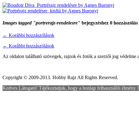
Images tagged "portrerajz-rendelesre"
bejegyzéshez 0 hozzászólás
←
Korábbi hozzászólások
←
Korábbi hozzászólások
Az oldalon található szövegek, rajzok és fotók a szerzői jog védelme a
Copyright © 2009-2013. Hobby Rajz All Rights Reserved.
Kedves Látogató! Tájékoztatjuk, hogy a honlap felhasználói élmény f