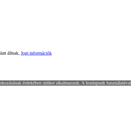
latt állnak,
Jogi információk
okozásának érdekében sütiket alkalmazunk. A honlapunk használatával 