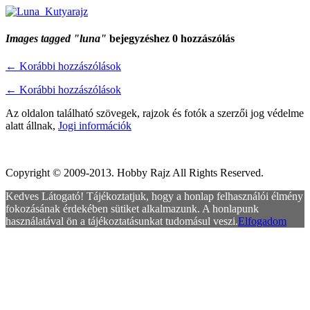
Images tagged "luna"
bejegyzéshez 0 hozzászólás
←
Korábbi hozzászólások
←
Korábbi hozzászólások
Az oldalon található szövegek, rajzok és fotók a szerzői jog védelme
alatt állnak,
Jogi információk
Copyright © 2009-2013. Hobby Rajz All Rights Reserved.
Kedves Látogató! Tájékoztatjuk, hogy a honlap felhasználói élmény
fokozásának érdekében sütiket alkalmazunk. A honlapunk
használatával ön a tájékoztatásunkat tudomásul veszi.
Elfogadom