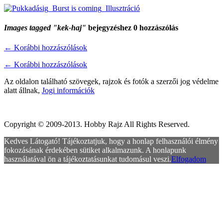
Images tagged "kek-haj"
bejegyzéshez 0 hozzászólás
←
Korábbi hozzászólások
←
Korábbi hozzászólások
Az oldalon található szövegek, rajzok és fotók a szerzői jog védelme
alatt állnak,
Jogi információk
Copyright © 2009-2013. Hobby Rajz All Rights Reserved.
Kedves Látogató! Tájékoztatjuk, hogy a honlap felhasználói élmény
fokozásának érdekében sütiket alkalmazunk. A honlapunk
használatával ön a tájékoztatásunkat tudomásul veszi.
Elfogadom