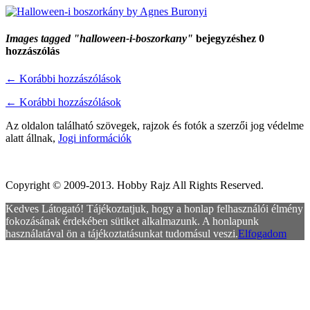
Images tagged "halloween-i-boszorkany"
bejegyzéshez 0
hozzászólás
←
Korábbi hozzászólások
←
Korábbi hozzászólások
Az oldalon található szövegek, rajzok és fotók a szerzői jog védelme
alatt állnak,
Jogi információk
Copyright © 2009-2013. Hobby Rajz All Rights Reserved.
Kedves Látogató! Tájékoztatjuk, hogy a honlap felhasználói élmény
fokozásának érdekében sütiket alkalmazunk. A honlapunk
használatával ön a tájékoztatásunkat tudomásul veszi.
Elfogadom