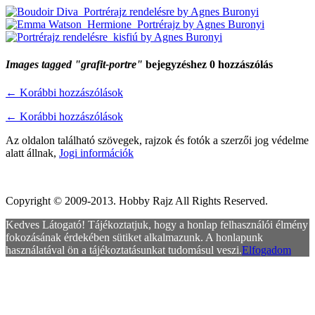
Images tagged "grafit-portre"
bejegyzéshez 0 hozzászólás
←
Korábbi hozzászólások
←
Korábbi hozzászólások
Az oldalon található szövegek, rajzok és fotók a szerzői jog védelme
alatt állnak,
Jogi információk
Copyright © 2009-2013. Hobby Rajz All Rights Reserved.
Kedves Látogató! Tájékoztatjuk, hogy a honlap felhasználói élmény
fokozásának érdekében sütiket alkalmazunk. A honlapunk
használatával ön a tájékoztatásunkat tudomásul veszi.
Elfogadom